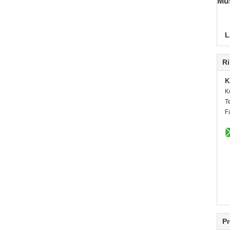
Mu
L
Ri
K
K
T
F
Pr