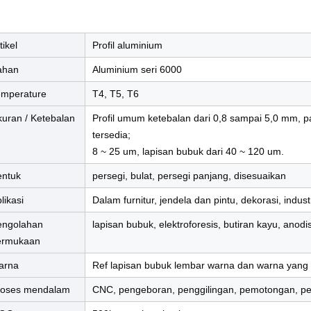
tikel
Profil aluminium
ahan
Aluminium seri 6000
emperature
T4, T5, T6
uran / Ketebalan
Profil umum ketebalan dari 0,8 sampai 5,0 mm, 
tersedia;
8 ~ 25 um, lapisan bubuk dari 40 ~ 120 um.
entuk
persegi, bulat, persegi panjang, disesuaikan
likasi
Dalam furnitur, jendela dan pintu, dekorasi, industri
engolahan
lapisan bubuk, elektroforesis, butiran kayu, anod
ermukaan
arna
Ref lapisan bubuk lembar warna dan warna yang 
roses mendalam
CNC, pengeboran, penggilingan, pemotongan, pen