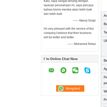
Kalu, saya sangat senang dengan
layanan perusahaan ini, saya percaya
bahwa bisnis mereka akan lebih baik
dan lebih baik.
Ar
—— Manoj Singh
B
I'm very pleased with the service of this
T
company,I believe that their business
will be better and better.
Uk
—— Mohamed Rebai
I 'm Online Chat Now
B
Ap
P
p
W
P