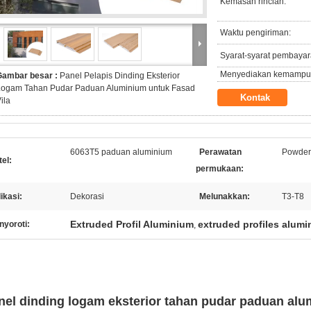
Kemasan rincian:
Waktu pengiriman:
Syarat-syarat pembayar
Menyediakan kemampu
Gambar besar :
Panel Pelapis Dinding Eksterior
Logam Tahan Pudar Paduan Aluminium untuk Fasad
Kontak
ila
6063T5 paduan aluminium
Perawatan
Powder 
el:
permukaan:
ikasi:
Dekorasi
Melunakkan:
T3-T8
Extruded Profil Aluminium
extruded profiles alum
nyoroti:
,
nel dinding logam eksterior tahan pudar paduan alum