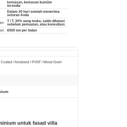
kemasan, kemasan kustom
tersedia
Dalam 20 hari setelah menerima
setoran Anda
T / T, 30% uang muka, saldo dilunasi
an:
sebelum pemuatan, atau konsultasi.
an:
6500 ton per bulan
Coated / Anodized / PVDF / Wood Grain
inium
inium untuk fasad villa