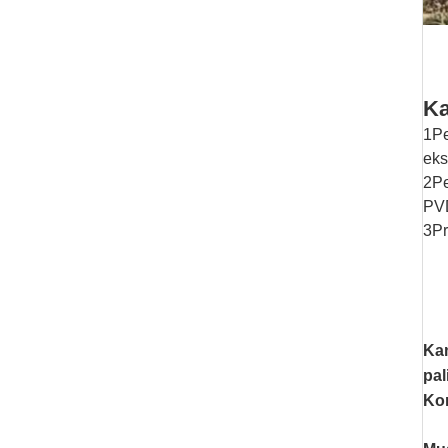
Ka
1Pe
eks
2Pe
PVD
3Pr
Kam
pal
Ko