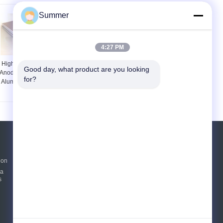
Summer
4:27 PM
High Grade Silver
Manufaktur eksterior
Good day, what product are you looking 
Anodized Extruded
aluminium cladding
for?
Aluminium Planks
dinding logam cladding
Decking
untuk fasad gelombang
profil aluminium
dekoratif
Quote request suatu
ion
Kirim
ya
s
n
E-Mail
Peta Situs
|
Situs Seluler