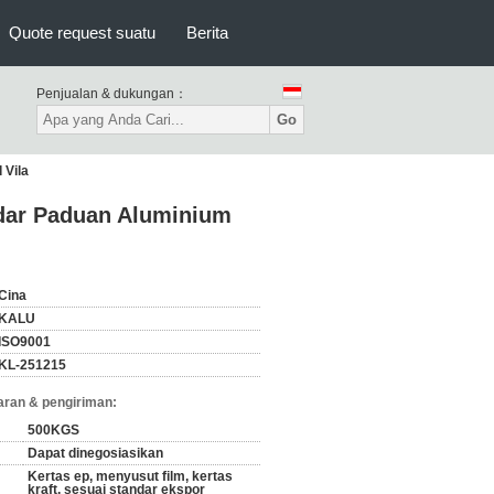
Quote request suatu
Berita
Penjualan & dukungan：
Go
 Vila
udar Paduan Aluminium
Cina
KALU
ISO9001
KL-251215
ran & pengiriman:
500KGS
Dapat dinegosiasikan
Kertas ep, menyusut film, kertas
kraft, sesuai standar ekspor