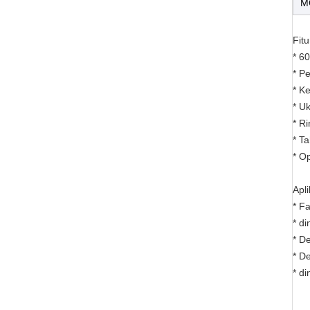
M
Fitu
* 6
* P
* K
* U
* R
* Ta
* O
Apli
* F
* di
* D
* De
* di