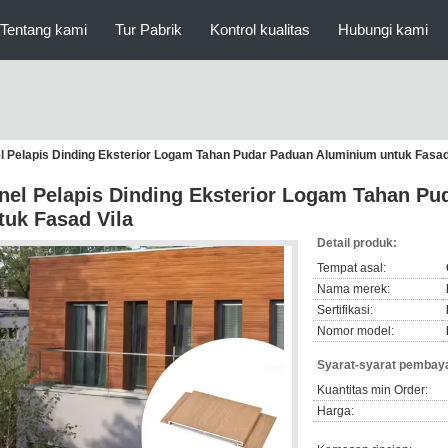
Tentang kami
Tur Pabrik
Kontrol kualitas
Hubungi kami
l Pelapis Dinding Eksterior Logam Tahan Pudar Paduan Aluminium untuk Fasad
nel Pelapis Dinding Eksterior Logam Tahan P
tuk Fasad Vila
Detail produk:
Tempat asal:
Nama merek:
Sertifikasi:
Nomor model:
Syarat-syarat pembaya
Kuantitas min Order:
Harga: