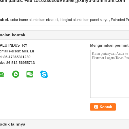
sim panas: +86 15162362609 sales@xinyu-aluminum.com
,
,
abel:
solar frame aluminium ekstrusi
bingkai aluminium panel surya
Extruded Pr
ncian kontak
ALU INDUSTRY
Mengirimkan permint
ontak Person:
Mrs. Lu
el:
86-17365311230
aks:
86-512-56955713
oduk lainnya