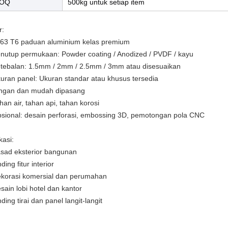
OQ
500kg untuk setiap item
r:
063 T6 paduan aluminium kelas premium
enutup permukaan: Powder coating / Anodized / PVDF / kayu
etebalan: 1.5mm / 2mm / 2.5mm / 3mm atau disesuaikan
kuran panel: Ukuran standar atau khusus tersedia
ingan dan mudah dipasang
han air, tahan api, tahan korosi
psional: desain perforasi, embossing 3D, pemotongan pola CNC
kasi:
asad eksterior bangunan
nding fitur interior
ekorasi komersial dan perumahan
sain lobi hotel dan kantor
nding tirai dan panel langit-langit