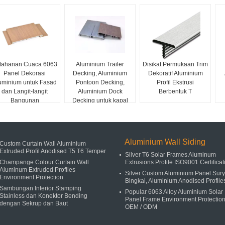
tahanan Cuaca 6063
Aluminium Trailer
Disikat Permukaan Trim
Panel Dekorasi
Decking, Aluminium
Dekoratif Aluminium
uminium untuk Fasad
Pontoon Decking,
Profil Ekstrusi
dan Langit-langit
Aluminium Dock
Berbentuk T
Bangunan
Decking untuk kapal
terapung
Aluminium Wall Siding
Custom Curtain Wall Aluminium
Extruded Profil Anodised T5 T6 Temper
Silver T6 Solar Frames Aluminum
Champange Colour Curtain Wall
Extrusions Profile ISO9001 Certificat
Aluminum Extruded Profiles
Silver Custom Aluminium Panel Sur
Environment Protection
Bingkai, Aluminium Anodised Profile
Sambungan Interior Stamping
Popular 6063 Alloy Aluminium Solar
Stainless dan Konektor Bending
Panel Frame Environment Protectio
dengan Sekrup dan Baut
OEM / ODM