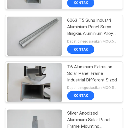
PABRIK
KONTAK
6063 T5 Suhu Industri
KONTROL
Aluminium Panel Surya
KUALITAS
Bingkai, Aluminium Alloy
Frame
Dapat dinegosiasikan MOQ:500KGS
HUBUNGI
KONTAK
KAMI
T6 Aluminum Extrusion
Solar Panel Frame
BERITA
Industrial Different Sized
Dapat dinegosiasikan MOQ:500kgs
PERMINTAAN
KONTAK
PENAWARAN
Silver Anodized
Aluminium Solar Panel
SITEMAP
Frame Mounting