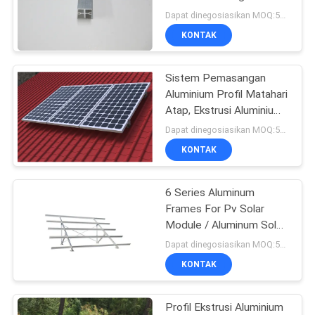
Aluminum Extrusion
Dapat dinegosiasikan MOQ:500kgs
Profile
PRIVACY
KONTAK
POLICY
Sistem Pemasangan
Aluminium Profil Matahari
Atap, Ekstrusi Aluminium
Kustom
Dapat dinegosiasikan MOQ:500KGS
KONTAK
6 Series Aluminum
Frames For Pv Solar
Module / Aluminum Solar
Panel Frame
Dapat dinegosiasikan MOQ:500kgs
KONTAK
Profil Ekstrusi Aluminium