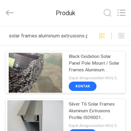
2026
KALU
INDUSTRY.
Produk
All
Rights
Reserved.
RUMAH
solar frames aluminum extrusions pembuatan online
PRODUK
Black Oxidation Solar
Panel Pole Mount / Solar
TAMPILAN
Frames Aluminum
VR
Extrusions With 45°
Dapat dinegosiasikan MOQ:500kgs
Beveling
KONTAK
TENTANG
Silver T6 Solar Frames
KAMI
Aluminum Extrusions
Profile ISO9001
TUR
Certification
Dapat dinegosiasikan MOQ:500kgs