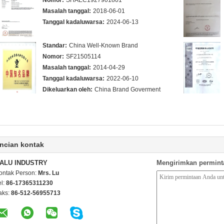
Nomor:
SHAEC1927901801
Masalah tanggal:
2018-06-01
Tanggal kadaluwarsa:
2024-06-13
Standar:
China Well-Known Brand
Nomor:
SF21505114
Masalah tanggal:
2014-04-29
Tanggal kadaluwarsa:
2022-06-10
Dikeluarkan oleh:
China Brand Goverment
ncian kontak
ALU INDUSTRY
Mengirimkan permint
ontak Person:
Mrs. Lu
el:
86-17365311230
aks:
86-512-56955713