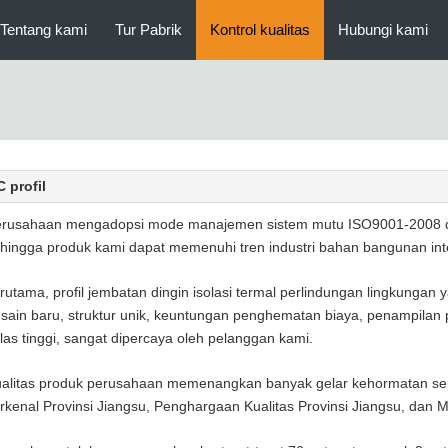
Tentang kami
Tur Pabrik
Kontrol kualitas
Hubungi kami
 profil
rusahaan mengadopsi mode manajemen sistem mutu ISO9001-2008 d
hingga produk kami dapat memenuhi tren industri bahan bangunan in
rutama, profil jembatan dingin isolasi termal perlindungan lingkungan
sain baru, struktur unik, keuntungan penghematan biaya, penampilan p
las tinggi, sangat dipercaya oleh pelanggan kami.
alitas produk perusahaan memenangkan banyak gelar kehormatan sepe
rkenal Provinsi Jiangsu, Penghargaan Kualitas Provinsi Jiangsu, dan 