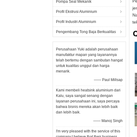
Pe
Pompa Seal Mekanik
je
Profil Ekstrusi Aluminium
Na
Profil Industri Aluminium
te
Pengembang Tong Baja Berkualitas
Perusahaan Yuki adalah perusahaan
manufaktur mapan yang layanannya
telah bertemu dengan sambutan hangat
untuk kualitas unggul dan harga
menarik.
—— Paul Millsap
Kami membeli heatsink aluminium dari
Kalu, saya sangat senang dengan
layanan perusahaan ini, saya percaya
bahwa bisnis mereka akan lebih baik
dan lebih baik.
—— Manoj Singh
I'm very pleased with the service of this
company,I believe that their business