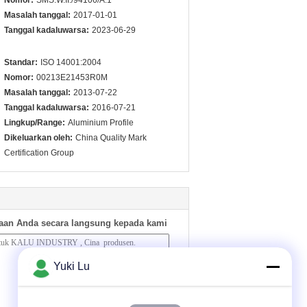
Nomor:
SMS.W.II./94106/A.1
Masalah tanggal:
2017-01-01
Tanggal kadaluwarsa:
2023-06-29
Standar:
ISO 14001:2004
Nomor:
00213E21453R0M
Masalah tanggal:
2013-07-22
Tanggal kadaluwarsa:
2016-07-21
Lingkup/Range:
Aluminium Profile
Dikeluarkan oleh:
China Quality Mark
Certification Group
aan Anda secara langsung kepada kami
Yuki Lu