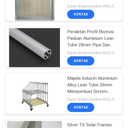
Kustom
Dapat dinegosiasikan MOQ:500KGS
PRIVACY
KONTAK
POLICY
Perakitan Profil Ekstrusi
Paduan Aluminium Lean
Tube 28mm Pipa Dan
Sistem Sambungan
Dapat dinegosiasikan MOQ:500kg
KONTAK
Majelis Industri Aluminium
Alloy Lean Tube 28mm
Memperkuat Sistem
Sambungan Pipa Rangka
Dapat dinegosiasikan MOQ:500kg
KONTAK
Silver T6 Solar Frames