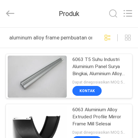
2026
KALU
INDUSTRY.
Produk
All
Rights
Reserved.
RUMAH
aluminum alloy frame pembuatan online
PRODUK
6063 T5 Suhu Industri
Aluminium Panel Surya
TAMPILAN
Bingkai, Aluminium Alloy
VR
Frame
Dapat dinegosiasikan MOQ:500KGS
KONTAK
TENTANG
6063 Aluminium Alloy
KAMI
Extruded Profile Mirror
Frame Mill Selesai
TUR
Dapat dinegosiasikan MOQ:500kg