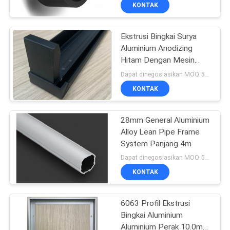
PABRIK
KONTAK
Ekstrusi Bingkai Surya
KONTROL
Aluminium Anodizing
KUALITAS
Hitam Dengan Mesin
CNC
Dapat dinegosiasikan MOQ:500KGS
HUBUNGI
KONTAK
KAMI
28mm General Aluminium
Alloy Lean Pipe Frame
BERITA
System Panjang 4m
Dapat dinegosiasikan MOQ:500kg
PERMINTAAN
KONTAK
PENAWARAN
6063 Profil Ekstrusi
Bingkai Aluminium
SITEMAP
Aluminium Perak 10.0mm