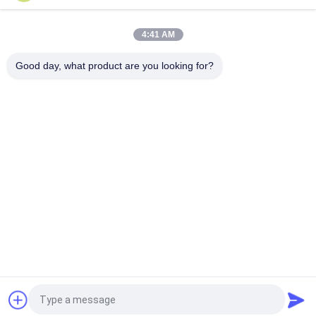
Konstruksi Pintu Aluminium Profil Sliding Glass Door Extrusion
Slim Profile
4:41 AM
6063 powder coating profil tabung persegi aluminium butiran
kayu untuk dekorasi furnitur
Good day, what product are you looking for?
Bad Request
Semua
Layanan Pembuatan
Aluminium Shelter
Sistem Riling 
Aluminium Wall 
Aluminium
Siding
Lampiran Aluminium
Pendingin Aluminium
7075 Tabung 
Pompa Seal Mekanik
Aluminium
Quote request suatu