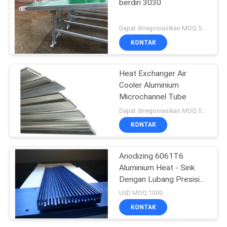
berdiri 3030
Dapat dinegosiasikan MOQ:500kgs
KONTAK
Heat Exchanger Air
Cooler Aluminium
Microchannel Tube
Dapat dinegosiasikan MOQ:500KGS
KONTAK
Anodizing 6061T6
Aluminium Heat - Sink
Dengan Lubang Presisi
CNC
USD MOQ:1000
KONTAK