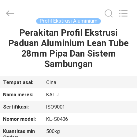
2026
KALU
INDUSTRY.
All
Rights
Profil Ekstrusi Aluminium
Reserved.
Perakitan Profil Ekstrusi
RUMAH
Paduan Aluminium Lean Tube
PRODUK
28mm Pipa Dan Sistem
Sambungan
TAMPILAN
VR
Tempat asal:
Cina
Nama merek:
KALU
TENTANG
Sertifikasi:
ISO9001
KAMI
Nomor model:
KL-S0406
TUR
Kuantitas min
500kg