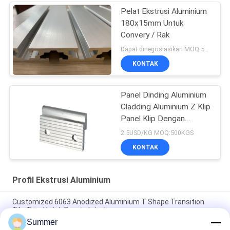
Pelat Ekstrusi Aluminium
180x15mm Untuk
Convery / Rak
Dapat dinegosiasikan MOQ:500KGS
KONTAK
Panel Dinding Aluminium
Cladding Aluminium Z Klip
Panel Klip Dengan
Lubang Pengeboran
2.5USD/KG MOQ:500KGS
KONTAK
Profil Ekstrusi Aluminium
Customized 6063 Anodized Aluminium T Shape Transition
Tile Trim Untuk Desain Interior
Summer