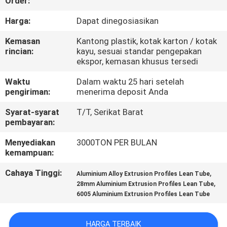
Order:
PABRIK
Harga:
Dapat dinegosiasikan
KONTROL
Kemasan
Kantong plastik, kotak karton / kotak
rincian:
kayu, sesuai standar pengepakan
KUALITAS
ekspor, kemasan khusus tersedi
Waktu
Dalam waktu 25 hari setelah
HUBUNGI
pengiriman:
menerima deposit Anda
KAMI
Syarat-syarat
T/T, Serikat Barat
pembayaran:
BERITA
Menyediakan
3000TON PER BULAN
kemampuan:
PERMINTAAN
Cahaya Tinggi:
,
Aluminium Alloy Extrusion Profiles Lean Tube
,
28mm Aluminium Extrusion Profiles Lean Tube
PENAWARAN
6005 Aluminium Extrusion Profiles Lean Tube
SITEMAP
HARGA TERBAIK