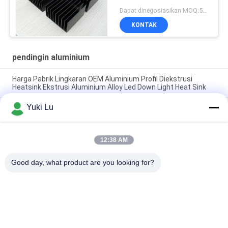
Dapat dinegosiasikan MOQ:500KGS
KONTAK
pendingin aluminium
Harga Pabrik Lingkaran OEM Aluminium Profil Diekstrusi
Heatsink Ekstrusi Aluminium Alloy Led Down Light Heat Sink
Yuki Lu
Pabrik Profil Aluminium Kustom Anodisasi Hitam Kepadatan
Tinggi 6063 Aluminium Ekstrusi Heat Sink
Profil Aluminium Industri Heatsink berbentuk Cnc Precision
12:38 AM
Machining Aluminium High-power High-density Tooth Heat
Sink
Good day, what product are you looking for?
Bad Request
Semua
Layanan Pembuatan
Aluminium Shelter