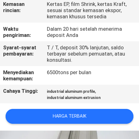
PABRIK
Kemasan
Kertas EP, film Shrink, kertas Kraft,
rincian:
sesuai standar kemasan ekspor,
kemasan khusus tersedia
KONTROL
Waktu
Dalam 20 hari setelah menerima
KUALITAS
pengiriman:
deposit Anda
Syarat-syarat
T / T, deposit 30% lanjutan, saldo
HUBUNGI
pembayaran:
terbayar sebelum pemuatan, atau
konsultasi.
KAMI
Menyediakan
6500tons per bulan
kemampuan:
BERITA
Cahaya Tinggi:
,
industrial aluminum profile
industrial aluminum extrusion
PERMINTAAN
PENAWARAN
HARGA TERBAIK
SITEMAP