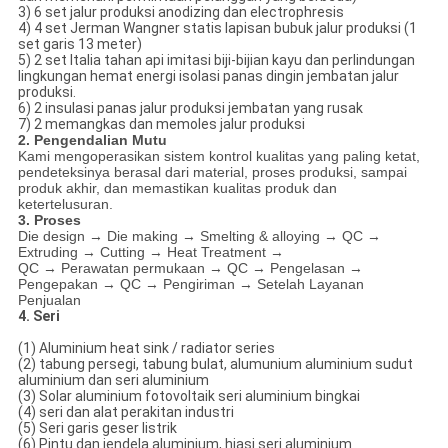
3) 6 set jalur produksi anodizing dan electrophresis
4) 4 set Jerman Wangner statis lapisan bubuk jalur produksi (1
set garis 13 meter)
5) 2 set Italia tahan api imitasi biji-bijian kayu dan perlindungan
lingkungan hemat energi isolasi panas dingin jembatan jalur
produksi.
6) 2 insulasi panas jalur produksi jembatan yang rusak
7) 2 memangkas dan memoles jalur produksi
2. Pengendalian Mutu
Kami mengoperasikan sistem kontrol kualitas yang paling ketat,
pendeteksinya berasal dari material, proses produksi, sampai
produk akhir, dan memastikan kualitas produk dan
ketertelusuran.
3. Proses
Die design → Die making → Smelting & alloying → QC →
Extruding → Cutting → Heat Treatment →
QC → Perawatan permukaan → QC → Pengelasan →
Pengepakan → QC → Pengiriman → Setelah Layanan
Penjualan
4. Seri
(1) Aluminium heat sink / radiator series
(2) tabung persegi, tabung bulat, alumunium aluminium sudut
aluminium dan seri aluminium
(3) Solar aluminium fotovoltaik seri aluminium bingkai
(4) seri dan alat perakitan industri
(5) Seri garis geser listrik
(6) Pintu dan jendela aluminium, hiasi seri aluminium