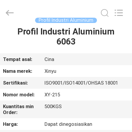
2026
KALU
INDUSTRY.
All
Rights
Profil Industri Aluminium
Reserved.
Profil Industri Aluminium
RUMAH
6063
PRODUK
Tempat asal:
Cina
TAMPILAN
Nama merek:
Xinyu
VR
Sertifikasi:
ISO9001/ISO14001/OHSAS 18001
Nomor model:
XY-215
TENTANG
KAMI
Kuantitas min
500KGS
Order:
Harga:
Dapat dinegosiasikan
TUR