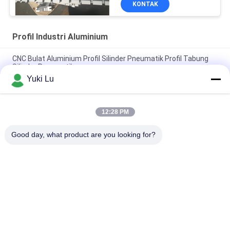
KONTAK
Profil Industri Aluminium
CNC Bulat Aluminium Profil Silinder Pneumatik Profil Tabung
Silinder Pneumatik
Yuki Lu
Bentuk Persegi Profil Ekstrusi Aluminium Berkualitas Tinggi
Untuk Pintu / Jendela
12:28 PM
Black cnc Aluminium Turning and Milling Metal Parts Tube
Custom Aluminium cnc Machining
Good day, what product are you looking for?
Bad Request
Semua
Layanan Pembuatan
Aluminium Shelter
Sistem Riling 
Aluminium Wall 
Aluminium
Siding