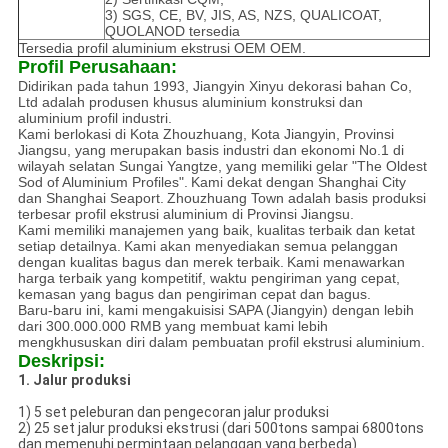
3) SGS, CE, BV, JIS, AS, NZS, QUALICOAT,
QUOLANOD tersedia
Tersedia profil aluminium ekstrusi OEM OEM.
Profil Perusahaan:
Didirikan pada tahun 1993, Jiangyin Xinyu dekorasi bahan Co,
Ltd adalah produsen khusus aluminium konstruksi dan
aluminium profil industri.
Kami berlokasi di Kota Zhouzhuang, Kota Jiangyin, Provinsi
Jiangsu, yang merupakan basis industri dan ekonomi No.1 di
wilayah selatan Sungai Yangtze, yang memiliki gelar "The Oldest
Sod of Aluminium Profiles".
Kami dekat dengan Shanghai City
dan Shanghai Seaport.
Zhouzhuang Town adalah basis produksi
terbesar profil ekstrusi aluminium di Provinsi Jiangsu.
Kami memiliki manajemen yang baik, kualitas terbaik dan ketat
setiap detailnya.
Kami akan menyediakan semua pelanggan
dengan kualitas bagus dan merek terbaik.
Kami menawarkan
harga terbaik yang kompetitif, waktu pengiriman yang cepat,
kemasan yang bagus dan pengiriman cepat dan bagus.
Baru-baru ini, kami mengakuisisi SAPA (Jiangyin) dengan lebih
dari 300.000.000 RMB yang membuat kami lebih
mengkhususkan diri dalam pembuatan profil ekstrusi aluminium.
Deskripsi:
1. Jalur produksi
1) 5 set peleburan dan pengecoran jalur produksi
2) 25 set jalur produksi ekstrusi (dari 500tons sampai 6800tons
dan memenuhi permintaan pelanggan yang berbeda)