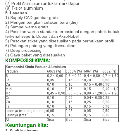
(7) Profil Aluminium untuk lantai / Dapur
(8) T-slot aluminium
5. Layanan
1) Supply CAD gambar gratis
2) Mengembangkan cetakan baru (die)
3) Sampel warna gratis
4) Pasokan warna standar internasional dengan pabrik bubuk
terkenal seperti: Dupont dan AkzoNobel
5) Pasokan stiker yang disesuaikan pada permukaan profil
6) Potongan potong yang disesuaikan
7) Deep processing
8) Gaya paket yang disesuaikan
KOMPOSISI KIMIA:
Komposisi Kimia Paduan Aluminium
Paduan
6063 (%)
6063A (%)
6061 (%)
6082 (%)
Si
0,2 ~ 0,60
0,3 ~ 0,60
0,4 ~ 0,80
0,7 ~ 1,30
Fe
0,35
0,15 ~ 0,35
0,70
0,50
Cu
0,10
0,10
0,15 ~ 0,40
0,10
M N
0,10
0,15
0,15
0,40 ~ 1,0
Mg
0,45 ~ 0,90
0,60 ~ 0,90
0,80 ~ 1,20
0,6 ~ 1,20
Cr
0,10
0,05
0,04 ~ 0,35
0,25
Zn
0,10
0,15
0,25
0,20
Ti
0,10
0,10
0,15
0,10
Lainnya (masing-masing)
0,05
0,05
0,05
0,50
Lainnya (total)
0,15
0,15
0,15
0,15
Al
Sisa
Sisa
Sisa
Sisa
Keuntungan kita:
1. Kualitas bagus: