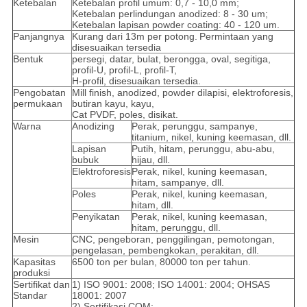
Ketebalan
Ketebalan profil umum: 0,7 - 10,0 mm;
Ketebalan perlindungan anodized: 8 - 30 um;
Ketebalan lapisan powder coating: 40 - 120 um.
Panjangnya
Kurang dari 13m per potong.
Permintaan yang
disesuaikan tersedia
Bentuk
persegi, datar, bulat, berongga, oval, segitiga,
profil-U, profil-L, profil-T,
H-profil, disesuaikan tersedia.
Pengobatan
Mill finish, anodized, powder dilapisi, elektroforesis,
permukaan
butiran kayu, kayu,
Cat PVDF, poles, disikat.
Warna
Anodizing
Perak, perunggu, sampanye,
titanium, nikel, kuning keemasan, dll.
Lapisan
Putih, hitam, perunggu, abu-abu,
bubuk
hijau, dll.
Elektroforesis
Perak, nikel, kuning keemasan,
hitam, sampanye, dll.
Poles
Perak, nikel, kuning keemasan,
hitam, dll.
Penyikatan
Perak, nikel, kuning keemasan,
hitam, perunggu, dll.
Mesin
CNC, pengeboran, penggilingan, pemotongan,
pengelasan, pembengkokan, perakitan, dll.
Kapasitas
6500 ton per bulan, 80000 ton per tahun.
produksi
Sertifikat dan
1) ISO 9001: 2008; ISO 14001: 2004; OHSAS
Standar
18001: 2007
2) Sertifikasi CQM;