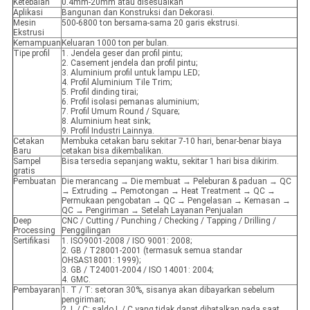
Ketebalan
0.4mm-20mm atau disesuaikan
Aplikasi
Bangunan dan Konstruksi dan Dekorasi.
Mesin
500-6800 ton bersama-sama 20 garis ekstrusi.
Ekstrusi
Kemampuan
Keluaran 1000 ton per bulan.
Tipe profil
1. Jendela geser dan profil pintu;
2. Casement jendela dan profil pintu;
3. Aluminium profil untuk lampu LED;
4. Profil Aluminium Tile Trim;
5. Profil dinding tirai;
6. Profil isolasi pemanas aluminium;
7. Profil Umum Round / Square;
8. Aluminium heat sink;
9. Profil Industri Lainnya.
Cetakan
Membuka cetakan baru sekitar 7-10 hari, benar-benar biaya
Baru
cetakan bisa dikembalikan.
Sampel
Bisa tersedia sepanjang waktu, sekitar 1 hari bisa dikirim.
gratis
Pembuatan
Die merancang → Die membuat → Peleburan & paduan → QC
→ Extruding → Pemotongan → Heat Treatment → QC →
Permukaan pengobatan → QC → Pengelasan → Kemasan →
QC → Pengiriman → Setelah Layanan Penjualan
Deep
CNC / Cutting / Punching / Checking / Tapping / Drilling /
Processing
Penggilingan
Sertifikasi
1. ISO9001-2008 / ISO 9001: 2008;
2. GB / T28001-2001 (termasuk semua standar
OHSAS18001: 1999);
3. GB / T24001-2004 / ISO 14001: 2004;
4. GMC.
Pembayaran
1. T / T: setoran 30%, sisanya akan dibayarkan sebelum
pengiriman;
2. L / C: saldo L / C yang tidak dapat dibatalkan pada saat