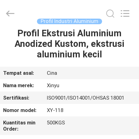
2026
KALU
INDUSTRY.
All
Rights
Profil Industri Aluminium
Reserved.
Profil Ekstrusi Aluminium
RUMAH
Anodized Kustom, ekstrusi
PRODUK
aluminium kecil
TAMPILAN
Tempat asal:
Cina
VR
Nama merek:
Xinyu
Sertifikasi:
ISO9001/ISO14001/OHSAS 18001
TENTANG
Nomor model:
XY-118
KAMI
Kuantitas min
500KGS
Order:
TUR