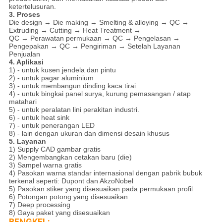
ketertelusuran.
3. Proses
Die design → Die making → Smelting & alloying → QC →
Extruding → Cutting → Heat Treatment →
QC → Perawatan permukaan → QC → Pengelasan →
Pengepakan → QC → Pengiriman → Setelah Layanan
Penjualan
4. Aplikasi
1) - untuk kusen jendela dan pintu
2) - untuk pagar aluminium
3) - untuk membangun dinding kaca tirai
4) - untuk bingkai panel surya, kurung pemasangan / atap
matahari
5) - untuk peralatan lini perakitan industri.
6) - untuk heat sink
7) - untuk penerangan LED
8) - lain dengan ukuran dan dimensi desain khusus
5. Layanan
1) Supply CAD gambar gratis
2) Mengembangkan cetakan baru (die)
3) Sampel warna gratis
4) Pasokan warna standar internasional dengan pabrik bubuk
terkenal seperti: Dupont dan AkzoNobel
5) Pasokan stiker yang disesuaikan pada permukaan profil
6) Potongan potong yang disesuaikan
7) Deep processing
8) Gaya paket yang disesuaikan
BENGKEL: