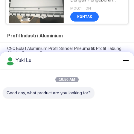
Dengan Pengeboran
CNC
MOQ:1 TON
KONTAK
Profil Industri Aluminium
CNC Bulat Aluminium Profil Silinder Pneumatik Profil Tabung
Silinder Pneumatik
Yuki Lu
Bentuk Persegi Profil Ekstrusi Aluminium Berkualitas Tinggi
Untuk Pintu / Jendela
10:50 AM
Black cnc Aluminium Turning and Milling Metal Parts Tube
Custom Aluminium cnc Machining
Good day, what product are you looking for?
Bad Request
Semua
Layanan Pembuatan
Aluminium Shelter