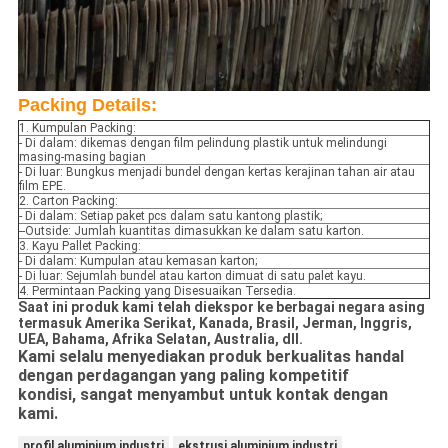
Packing Details:
1. Kumpulan Packing:
- Di dalam: dikemas dengan film pelindung plastik untuk melindungi
masing-masing bagian
- Di luar: Bungkus menjadi bundel dengan kertas kerajinan tahan air atau
film EPE.
2. Carton Packing:
- Di dalam: Setiap paket pcs dalam satu kantong plastik;
--Outside: Jumlah kuantitas dimasukkan ke dalam satu karton.
3. Kayu Pallet Packing:
- Di dalam: Kumpulan atau kemasan karton;
- Di luar: Sejumlah bundel atau karton dimuat di satu palet kayu.
4. Permintaan Packing yang Disesuaikan Tersedia.
Saat ini produk kami telah diekspor ke berbagai negara asing
termasuk Amerika Serikat, Kanada, Brasil, Jerman, Inggris,
UEA, Bahama, Afrika Selatan, Australia, dll.
Kami selalu menyediakan produk berkualitas handal
dengan perdagangan yang paling kompetitif
kondisi, sangat menyambut untuk kontak dengan
kami.
profil aluminium industri
ekstrusi aluminium industri