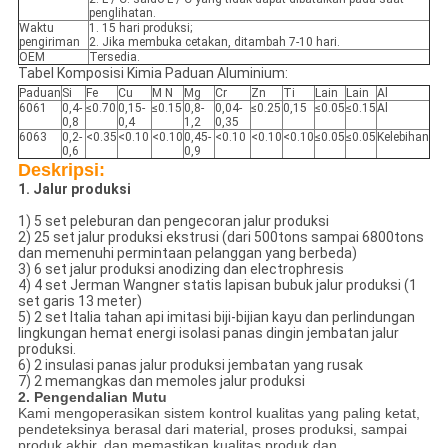
penglihatan.
Waktu
1. 15 hari produksi;
pengiriman
2. Jika membuka cetakan, ditambah 7-10 hari.
OEM
Tersedia.
Tabel Komposisi Kimia Paduan Aluminium:
Paduan
Si
Fe
Cu
M N
Mg
Cr
Zn
Ti
Lain
Lain
Al
6061
0,4-
≤0.70
0,15-
≤0.15
0,8-
0,04-
≤0.25
0,15
≤0.05
≤0.15
Al
0,8
0,4
1,2
0,35
6063
0,2-
<0.35
<0.10
<0.10
0,45-
<0.10
<0.10
<0.10
≤0.05
≤0.05
Kelebihan
0,6
0,9
Deskripsi:
1. Jalur produksi
1) 5 set peleburan dan pengecoran jalur produksi
2) 25 set jalur produksi ekstrusi (dari 500tons sampai 6800tons
dan memenuhi permintaan pelanggan yang berbeda)
3) 6 set jalur produksi anodizing dan electrophresis
4) 4 set Jerman Wangner statis lapisan bubuk jalur produksi (1
set garis 13 meter)
5) 2 set Italia tahan api imitasi biji-bijian kayu dan perlindungan
lingkungan hemat energi isolasi panas dingin jembatan jalur
produksi.
6) 2 insulasi panas jalur produksi jembatan yang rusak
7) 2 memangkas dan memoles jalur produksi
2. Pengendalian Mutu
Kami mengoperasikan sistem kontrol kualitas yang paling ketat,
pendeteksinya berasal dari material, proses produksi, sampai
produk akhir, dan memastikan kualitas produk dan