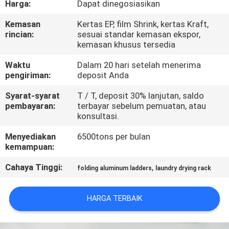
Harga:
Dapat dinegosiasikan
PABRIK
Kemasan
Kertas EP, film Shrink, kertas Kraft,
rincian:
sesuai standar kemasan ekspor,
KONTROL
kemasan khusus tersedia
KUALITAS
Waktu
Dalam 20 hari setelah menerima
pengiriman:
deposit Anda
HUBUNGI
Syarat-syarat
T / T, deposit 30% lanjutan, saldo
KAMI
pembayaran:
terbayar sebelum pemuatan, atau
konsultasi.
Menyediakan
6500tons per bulan
BERITA
kemampuan:
Cahaya Tinggi:
,
folding aluminum ladders
laundry drying rack
PERMINTAAN
PENAWARAN
HARGA TERBAIK
SITEMAP