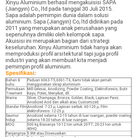
Xinyu Aluminium berhasil mengakuisisi SAPA
(Jiangyin) Co., ltd pada tanggal 30 Juli 2015.
Sapa adalah pemimpin dunia dalam solusi
aluminium.
Sapa (Jiangyin) Co, ltd didirikan pada
2011 yang merupakan anak perusahaan yang
sepenuhnya dimiliki oleh kelompok sapa.
Akuisisi ini merupakan bagian dari strategi
keseluruhan.
Xinyu Aluminium tidak hanya akan
memproduksi profil arsitektural tapi juga profil
industri yang akan membuat kita menjadi
pemimpin profil aluminium.
Spesifikasi:
Bahan &
Paduan 6063-T5,6061-T6, Kami tidak akan pernah
suhu
menggunakan skrap aluminium.
Permukaan
Mill-Selesai, Anodizing, Powder Coating, Elektroforesis, Butir
Treament
Kayu, Poles, Menyikat, dll.
Warna
Silver, Champage, Bronze, Golden, Black, Lapisan Pasir,
Anodized Acid dan alkali atau Customized.
Standar Film
Anodized: 7-23 μ, Lapisan serbuk: 60-120 μ, Film
elektroforesis: 12-25 μ.
Seumur
Anodized selama 12-15 tahun di luar ruangan, powder coating
hidup
selama 18-20 tahun di luar ruangan.
MOQ
500 kg Biasanya 10-12 ton untuk 20'FT; 20-23 ton untuk
40HQ.
Panjangnya
5.8M atau Disesuaikan.