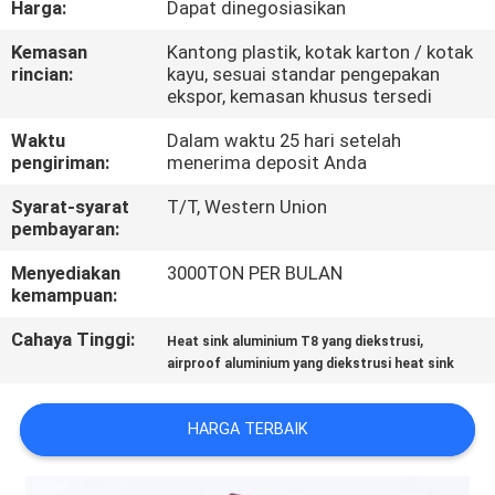
Harga:
Dapat dinegosiasikan
PABRIK
Kemasan
Kantong plastik, kotak karton / kotak
rincian:
kayu, sesuai standar pengepakan
KONTROL
ekspor, kemasan khusus tersedi
KUALITAS
Waktu
Dalam waktu 25 hari setelah
pengiriman:
menerima deposit Anda
HUBUNGI
Syarat-syarat
T/T, Western Union
KAMI
pembayaran:
Menyediakan
3000TON PER BULAN
kemampuan:
BERITA
Cahaya Tinggi:
,
Heat sink aluminium T8 yang diekstrusi
airproof aluminium yang diekstrusi heat sink
PERMINTAAN
PENAWARAN
HARGA TERBAIK
SITEMAP