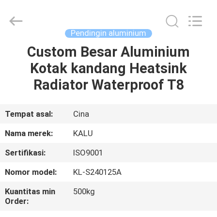
2026
KALU
INDUSTRY.
All
Rights
Pendingin aluminium
Reserved.
Custom Besar Aluminium
RUMAH
Kotak kandang Heatsink
PRODUK
Radiator Waterproof T8
TAMPILAN
Tempat asal:
Cina
VR
Nama merek:
KALU
Sertifikasi:
ISO9001
TENTANG
Nomor model:
KL-S240125A
KAMI
Kuantitas min
500kg
Order:
TUR