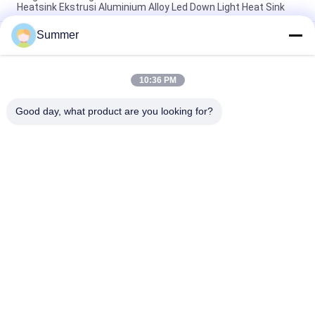
Heatsink Ekstrusi Aluminium Alloy Led Down Light Heat Sink
Summer
Pabrik Profil Aluminium Kustom Anodisasi Hitam Kepadatan
Tinggi 6063 Aluminium Ekstrusi Heat Sink
Profil Aluminium Industri Heatsink berbentuk Cnc Precision
10:36 PM
Machining Aluminium High-power High-density Tooth Heat
Sink
Good day, what product are you looking for?
Bad Request
Semua
Layanan Pembuatan
Aluminium Shelter
Sistem Riling 
Aluminium Wall 
Aluminium
Siding
Lampiran Aluminium
Pendingin Aluminium
7075 Tabung 
Pompa Seal Mekanik