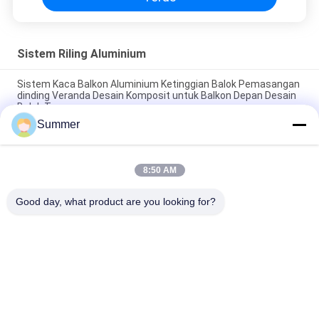
Sistem Riling Aluminium
Sistem Kaca Balkon Aluminium Ketinggian Balok Pemasangan
dinding Veranda Desain Komposit untuk Balkon Depan Desain
Balok Teras
Summer
anodized u channel pagar kaca profil aluminium untuk
arsitektur
8:50 AM
Bingkai Kabinet Dapur Modern Profil Aluminium Untuk Gagang
Perabot Dapur
Good day, what product are you looking for?
Bad Request
Semua
Layanan Pembuatan
Aluminium Shelter
Sistem Riling 
Aluminium Wall 