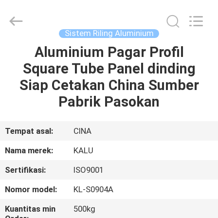
2026
KALU
INDUSTRY.
All
Rights
Sistem Riling Aluminium
Reserved.
Aluminium Pagar Profil
RUMAH
Square Tube Panel dinding
PRODUK
Siap Cetakan China Sumber
Pabrik Pasokan
TAMPILAN
VR
Tempat asal:
CINA
Nama merek:
KALU
TENTANG
Sertifikasi:
ISO9001
KAMI
Nomor model:
KL-S0904A
TUR
Kuantitas min
500kg