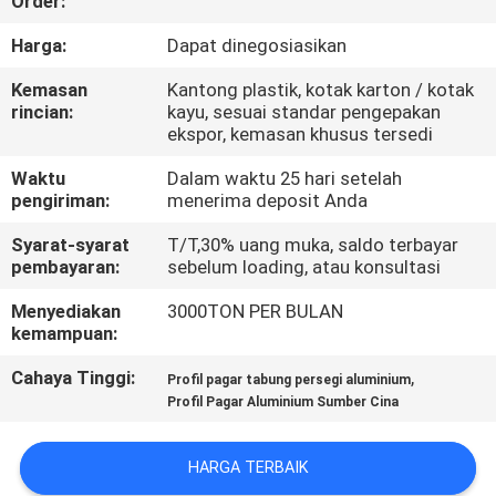
Order:
PABRIK
Harga:
Dapat dinegosiasikan
KONTROL
Kemasan
Kantong plastik, kotak karton / kotak
rincian:
kayu, sesuai standar pengepakan
KUALITAS
ekspor, kemasan khusus tersedi
Waktu
Dalam waktu 25 hari setelah
HUBUNGI
pengiriman:
menerima deposit Anda
KAMI
Syarat-syarat
T/T,30% uang muka, saldo terbayar
pembayaran:
sebelum loading, atau konsultasi
BERITA
Menyediakan
3000TON PER BULAN
kemampuan:
PERMINTAAN
Cahaya Tinggi:
,
Profil pagar tabung persegi aluminium
Profil Pagar Aluminium Sumber Cina
PENAWARAN
HARGA TERBAIK
SITEMAP