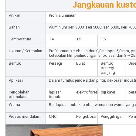
Jangkauan kust
Artikel
Profil aluminium
Bahan
Aluminium seri 3000, seri 5000, seri 6000, seri 700
Temperature
T4
T5
T6
Ukuran / Ketebalan
Profil umum ketebalan dari 0,8 sampai 5,0 mm, pa
ketebalan film perlindungan anodisasi dari 8 ~ 25
Bentuk
Persegi
Bulat
Bentuk
Dis
persegi
panjang
Aplikasi
Dalam furnitur, jendela dan pintu, dekorasi, industri
Pengolahan
lapisan
elektroforesis
biji kayu
ber
permukaan
bubuk
Warna
Ref lapisan bubuk lembar warna dan warna yang d
Proses mendalam
CNC
Pengeboran
Penggilingan
Pem