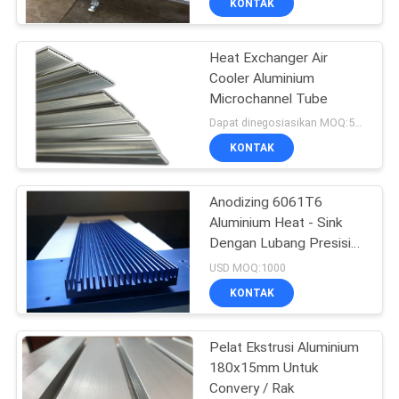
KONTAK
Heat Exchanger Air
Cooler Aluminium
Microchannel Tube
Dapat dinegosiasikan MOQ:500KGS
KONTAK
Anodizing 6061T6
Aluminium Heat - Sink
Dengan Lubang Presisi
CNC
USD MOQ:1000
KONTAK
Pelat Ekstrusi Aluminium
180x15mm Untuk
Convery / Rak