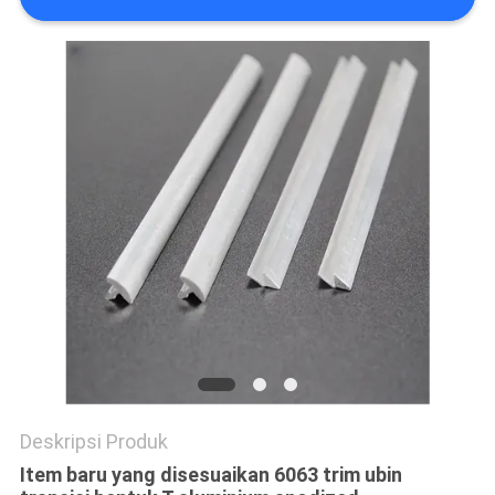
PRIVACY
POLICY
Deskripsi Produk
Item baru yang disesuaikan 6063 trim ubin