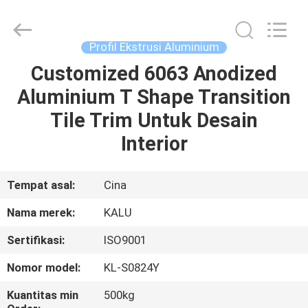
2026
KALU
INDUSTRY.
All
Rights
Profil Ekstrusi Aluminium
Reserved.
Customized 6063 Anodized
RUMAH
Aluminium T Shape Transition
PRODUK
Tile Trim Untuk Desain
Interior
TAMPILAN
VR
Tempat asal:
Cina
Nama merek:
KALU
TENTANG
Sertifikasi:
ISO9001
KAMI
Nomor model:
KL-S0824Y
TUR
Kuantitas min
500kg