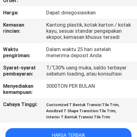
Order:
PABRIK
Harga:
Dapat dinegosiasikan
KONTROL
Kemasan
Kantong plastik, kotak karton / kotak
rincian:
kayu, sesuai standar pengepakan
KUALITAS
ekspor, kemasan khusus tersedi
Waktu
Dalam waktu 25 hari setelah
HUBUNGI
pengiriman:
menerima deposit Anda
KAMI
Syarat-syarat
T/T,30% uang muka, saldo terbayar
pembayaran:
sebelum loading, atau konsultasi
BERITA
Menyediakan
3000TON PER BULAN
kemampuan:
PERMINTAAN
Cahaya Tinggi:
,
Customized T Bentuk Transisi Tile Trim
,
Anodized T Shape Transition Tile Trim
PENAWARAN
Interior T Bentuk Transisi Tile Trim
SITEMAP
HARGA TERBAIK