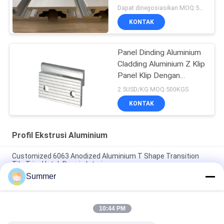
Dapat dinegosiasikan MOQ:500KGS
KONTAK
Panel Dinding Aluminium
Cladding Aluminium Z Klip
Panel Klip Dengan
Lubang Pengeboran
2.5USD/KG MOQ:500KGS
KONTAK
Profil Ekstrusi Aluminium
Customized 6063 Anodized Aluminium T Shape Transition
Tile Trim Untuk Desain Interior
Summer
Konstruksi Pintu Aluminium Profil Sliding Glass Door Extrusion
Slim Profile
10:44 PM
6063 powder coating profil tabung persegi aluminium butiran
kayu untuk dekorasi furnitur