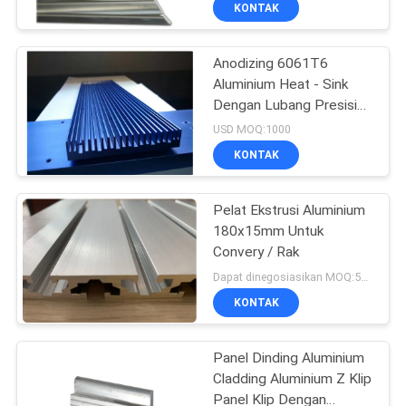
KONTAK
Anodizing 6061T6
Aluminium Heat - Sink
Dengan Lubang Presisi
CNC
USD MOQ:1000
KONTAK
Pelat Ekstrusi Aluminium
180x15mm Untuk
Convery / Rak
Dapat dinegosiasikan MOQ:500KGS
KONTAK
Panel Dinding Aluminium
Cladding Aluminium Z Klip
Panel Klip Dengan