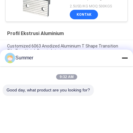
Lubang Pengeboran
2.5USD/KG MOQ:500KGS
KONTAK
Profil Ekstrusi Aluminium
Customized 6063 Anodized Aluminium T Shape Transition
Tile Trim Untuk Desain Interior
Summer
Konstruksi Pintu Aluminium Profil Sliding Glass Door Extrusion
Slim Profile
9:32 AM
6063 powder coating profil tabung persegi aluminium butiran
kayu untuk dekorasi furnitur
Good day, what product are you looking for?
Bad Request
Semua
Layanan Pembuatan
Aluminium Shelter