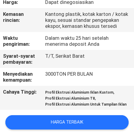
Harga:
Dapat dinegosiasikan
PABRIK
Kemasan
Kantong plastik, kotak karton / kotak
rincian:
kayu, sesuai standar pengepakan
KONTROL
ekspor, kemasan khusus tersedi
KUALITAS
Waktu
Dalam waktu 25 hari setelah
pengiriman:
menerima deposit Anda
HUBUNGI
Syarat-syarat
T/T, Serikat Barat
KAMI
pembayaran:
Menyediakan
3000TON PER BULAN
kemampuan:
BERITA
Cahaya Tinggi:
,
Profil Ekstrusi Aluminium Iklan Kustom
,
Profil Ekstrusi Aluminium T8
PERMINTAAN
Profil Ekstrusi Aluminium Untuk Tampilan Iklan
PENAWARAN
HARGA TERBAIK
SITEMAP