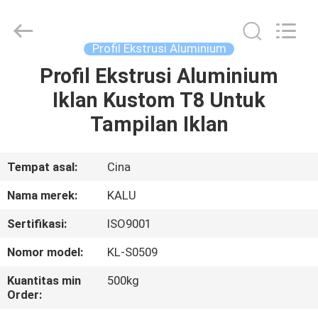
2026
KALU
INDUSTRY.
All
Rights
Profil Ekstrusi Aluminium
Reserved.
Profil Ekstrusi Aluminium
RUMAH
Iklan Kustom T8 Untuk
PRODUK
Tampilan Iklan
TAMPILAN
Tempat asal:
Cina
VR
Nama merek:
KALU
Sertifikasi:
ISO9001
TENTANG
Nomor model:
KL-S0509
KAMI
Kuantitas min
500kg
Order:
TUR