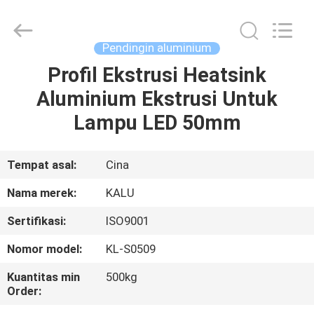
2026
KALU
INDUSTRY.
All
Rights
Pendingin aluminium
Reserved.
Profil Ekstrusi Heatsink
RUMAH
Aluminium Ekstrusi Untuk
PRODUK
Lampu LED 50mm
TAMPILAN
Tempat asal:
Cina
VR
Nama merek:
KALU
Sertifikasi:
ISO9001
TENTANG
Nomor model:
KL-S0509
KAMI
Kuantitas min
500kg
Order:
TUR