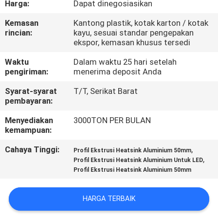
Harga:
Dapat dinegosiasikan
PABRIK
Kemasan
Kantong plastik, kotak karton / kotak
rincian:
kayu, sesuai standar pengepakan
KONTROL
ekspor, kemasan khusus tersedi
KUALITAS
Waktu
Dalam waktu 25 hari setelah
pengiriman:
menerima deposit Anda
HUBUNGI
Syarat-syarat
T/T, Serikat Barat
KAMI
pembayaran:
Menyediakan
3000TON PER BULAN
kemampuan:
BERITA
Cahaya Tinggi:
,
Profil Ekstrusi Heatsink Aluminium 50mm
,
Profil Ekstrusi Heatsink Aluminium Untuk LED
PERMINTAAN
Profil Ekstrusi Heatsink Aluminium 50mm
PENAWARAN
HARGA TERBAIK
SITEMAP