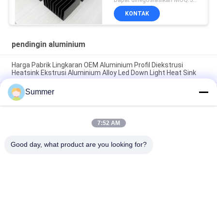
KONTAK
pendingin aluminium
Harga Pabrik Lingkaran OEM Aluminium Profil Diekstrusi
Heatsink Ekstrusi Aluminium Alloy Led Down Light Heat Sink
Summer
Pabrik Profil Aluminium Kustom Anodisasi Hitam Kepadatan
Tinggi 6063 Aluminium Ekstrusi Heat Sink
Profil Aluminium Industri Heatsink berbentuk Cnc Precision
7:52 AM
Machining Aluminium High-power High-density Tooth Heat
Sink
Good day, what product are you looking for?
Bad Request
Semua
Layanan Pembuatan
Aluminium Shelter