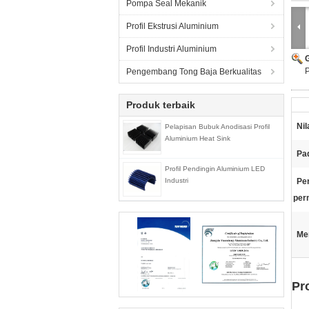
Pompa Seal Mekanik
Profil Ekstrusi Aluminium
Profil Industri Aluminium
P
Pengembang Tong Baja Berkualitas
Produk terbaik
Nil
Pelapisan Bubuk Anodisasi Profil
Aluminium Heat Sink
Pad
Profil Pendingin Aluminium LED
Industri
Pe
per
Me
Pr