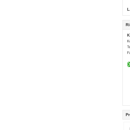
L
Ri
K
K
T
F
Pr