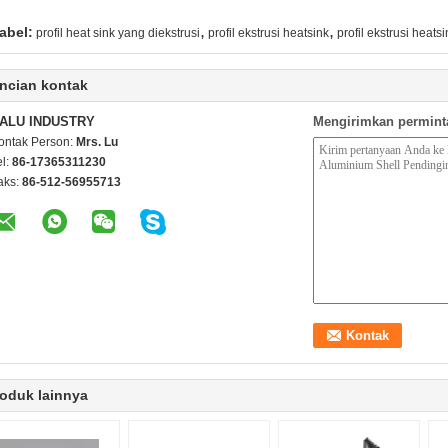
,
,
abel:
profil heat sink yang diekstrusi
profil ekstrusi heatsink
profil ekstrusi heat
ncian kontak
ALU INDUSTRY
Mengirimkan permint
ontak Person:
Mrs. Lu
el:
86-17365311230
aks:
86-512-56955713
oduk lainnya