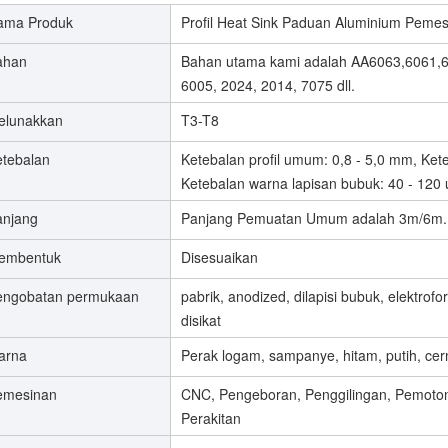
ama Produk
Profil Heat Sink Paduan Aluminium Peme
ahan
Bahan utama kami adalah AA6063,6061,6
6005, 2024, 2014, 7075 dll.
elunakkan
T3-T8
etebalan
Ketebalan profil umum: 0,8 - 5,0 mm, Ket
Ketebalan warna lapisan bubuk: 40 - 120
anjang
Panjang Pemuatan Umum adalah 3m/6m.Pa
embentuk
Disesuaikan
engobatan permukaan
pabrik, anodized, dilapisi bubuk, elektrofo
disikat
arna
Perak logam, sampanye, hitam, putih, cer
emesinan
CNC, Pengeboran, Penggilingan, Pemoto
Perakitan