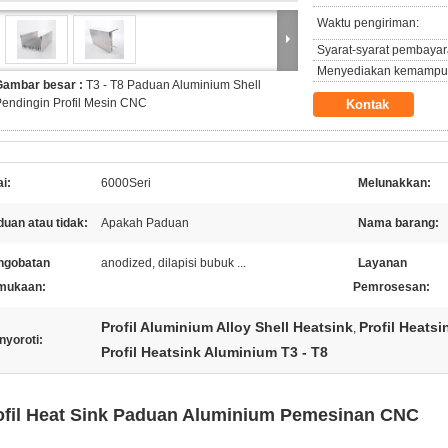
Waktu pengiriman:
Syarat-syarat pembayar
Menyediakan kemampu
Gambar besar :
T3 - T8 Paduan Aluminium Shell
endingin Profil Mesin CNC
Kontak
ai:
6000Seri
Melunakkan:
uan atau tidak:
Apakah Paduan
Nama barang:
ngobatan
anodized, dilapisi bubuk ...
Layanan
mukaan:
Pemrosesan:
Profil Aluminium Alloy Shell Heatsink
Profil Heats
,
nyoroti:
Profil Heatsink Aluminium T3 - T8
ofil Heat Sink Paduan Aluminium Pemesinan CNC