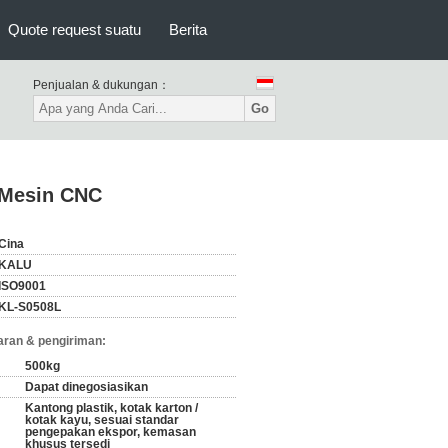
Quote request suatu
Berita
Penjualan & dukungan：
Go
l Mesin CNC
Cina
KALU
ISO9001
KL-S0508L
ran & pengiriman:
500kg
Dapat dinegosiasikan
Kantong plastik, kotak karton /
kotak kayu, sesuai standar
pengepakan ekspor, kemasan
khusus tersedi