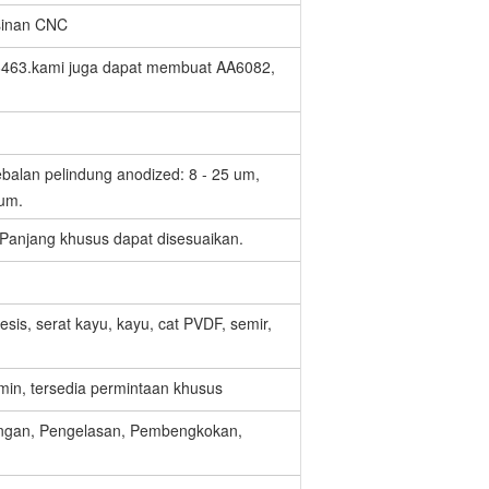
sinan CNC
463.kami juga dapat membuat AA6082,
ebalan pelindung anodized: 8 - 25 um,
 um.
njang khusus dapat disesuaikan.
resis, serat kayu, kayu, cat PVDF, semir,
min, tersedia permintaan khusus
ngan, Pengelasan, Pembengkokan,