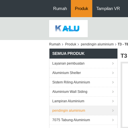
Rumah
Produk
Tampilan VR
Rumah
Produk
pendingin aluminium
T3 - T
SEMUA PRODUK
T3
Layanan pembuatan
Aluminium Shelter
Sistem Riling Aluminium
Aluminium Wall Siding
Lampiran Aluminium
pendingin aluminium
7075 Tabung Aluminium