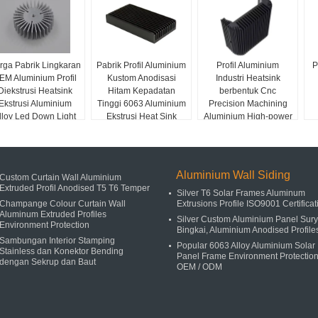
rga Pabrik Lingkaran
Pabrik Profil Aluminium
Profil Aluminium
P
EM Aluminium Profil
Kustom Anodisasi
Industri Heatsink
Diekstrusi Heatsink
Hitam Kepadatan
berbentuk Cnc
Ekstrusi Aluminium
Tinggi 6063 Aluminium
Precision Machining
lloy Led Down Light
Ekstrusi Heat Sink
Aluminium High-power
Heat Sink
High-density Tooth
Heat Sink
Aluminium Wall Siding
Custom Curtain Wall Aluminium
Extruded Profil Anodised T5 T6 Temper
Silver T6 Solar Frames Aluminum
Champange Colour Curtain Wall
Extrusions Profile ISO9001 Certificat
Aluminum Extruded Profiles
Silver Custom Aluminium Panel Sur
Environment Protection
Bingkai, Aluminium Anodised Profile
Sambungan Interior Stamping
Popular 6063 Alloy Aluminium Solar
Stainless dan Konektor Bending
Panel Frame Environment Protectio
dengan Sekrup dan Baut
OEM / ODM