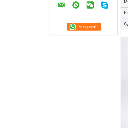
M
Ka
S