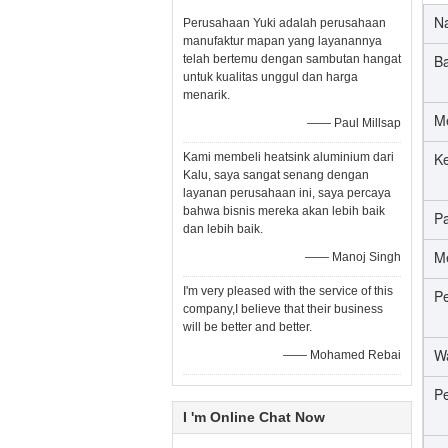
N
Perusahaan Yuki adalah perusahaan
manufaktur mapan yang layanannya
B
telah bertemu dengan sambutan hangat
untuk kualitas unggul dan harga
menarik.
M
—— Paul Millsap
K
Kami membeli heatsink aluminium dari
Kalu, saya sangat senang dengan
layanan perusahaan ini, saya percaya
bahwa bisnis mereka akan lebih baik
P
dan lebih baik.
M
—— Manoj Singh
I'm very pleased with the service of this
P
company,I believe that their business
will be better and better.
W
—— Mohamed Rebai
P
I 'm Online Chat Now