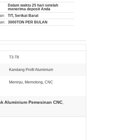
Dalam waktu 25 hari setelah
menerima deposit Anda
an:
T/T, Serikat Barat
an:
3000TON PER BULAN
T3-T8
Kandang Profil Aluminium
Meninju, Memotong, CNC
ink Aluminium Pemesinan CNC
,