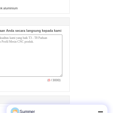
sink aluminium
aan Anda secara langsung kepada kami
(
0
/ 3000)
Summer