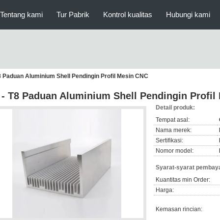
Tentang kami
Tur Pabrik
Kontrol kualitas
Hubungi kami
8 Paduan Aluminium Shell Pendingin Profil Mesin CNC
 - T8 Paduan Aluminium Shell Pendingin Profi
Detail produk:
Tempat asal:
Nama merek:
Sertifikasi:
Nomor model:
Syarat-syarat pembaya
Kuantitas min Order:
Harga:
Kemasan rincian: