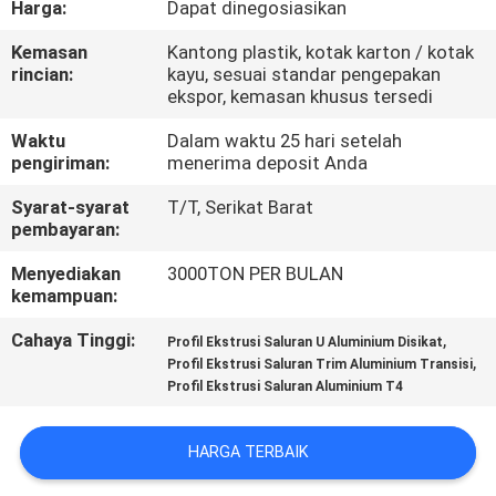
Harga:
Dapat dinegosiasikan
PABRIK
Kemasan
Kantong plastik, kotak karton / kotak
rincian:
kayu, sesuai standar pengepakan
KONTROL
ekspor, kemasan khusus tersedi
KUALITAS
Waktu
Dalam waktu 25 hari setelah
pengiriman:
menerima deposit Anda
HUBUNGI
Syarat-syarat
T/T, Serikat Barat
KAMI
pembayaran:
Menyediakan
3000TON PER BULAN
kemampuan:
BERITA
Cahaya Tinggi:
,
Profil Ekstrusi Saluran U Aluminium Disikat
,
Profil Ekstrusi Saluran Trim Aluminium Transisi
PERMINTAAN
Profil Ekstrusi Saluran Aluminium T4
PENAWARAN
HARGA TERBAIK
SITEMAP