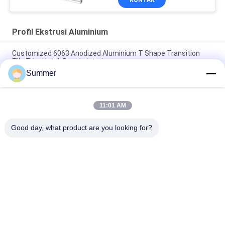
KONTAK
Profil Ekstrusi Aluminium
Customized 6063 Anodized Aluminium T Shape Transition
Tile Trim Untuk Desain Interior
Summer
Konstruksi Pintu Aluminium Profil Sliding Glass Door Extrusion
Slim Profile
11:01 AM
6063 powder coating profil tabung persegi aluminium butiran
kayu untuk dekorasi furnitur
Good day, what product are you looking for?
Bad Request
Semua
Layanan Pembuatan
Aluminium Shelter
Sistem Riling 
Aluminium Wall 
Aluminium
Siding