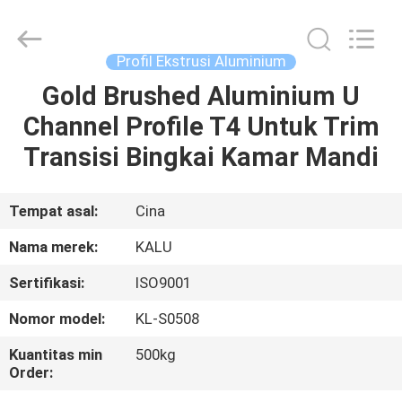
2026
KALU
INDUSTRY.
All
Rights
Profil Ekstrusi Aluminium
Reserved.
Gold Brushed Aluminium U
RUMAH
Channel Profile T4 Untuk Trim
PRODUK
Transisi Bingkai Kamar Mandi
TAMPILAN
Tempat asal:
Cina
VR
Nama merek:
KALU
Sertifikasi:
ISO9001
TENTANG
Nomor model:
KL-S0508
KAMI
Kuantitas min
500kg
Order:
TUR