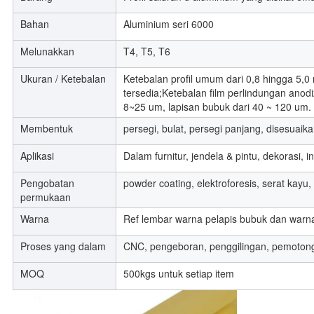
Bahan
Aluminium seri 6000
Melunakkan
T4, T5, T6
Ukuran / Ketebalan
Ketebalan profil umum dari 0,8 hingga 5,
tersedia;Ketebalan film perlindungan anodi
8~25 um, lapisan bubuk dari 40 ~ 120 um.
Membentuk
persegi, bulat, persegi panjang, disesuaik
Aplikasi
Dalam furnitur, jendela & pintu, dekorasi, i
Pengobatan
powder coating, elektroforesis, serat kay
permukaan
Warna
Ref lembar warna pelapis bubuk dan warna
Proses yang dalam
CNC, pengeboran, penggilingan, pemoton
MOQ
500kgs untuk setiap item