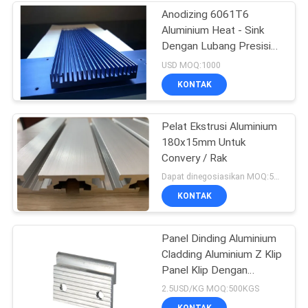
Anodizing 6061T6
Aluminium Heat - Sink
Dengan Lubang Presisi
CNC
USD MOQ:1000
KONTAK
Pelat Ekstrusi Aluminium
180x15mm Untuk
Convery / Rak
Dapat dinegosiasikan MOQ:500KGS
KONTAK
Panel Dinding Aluminium
Cladding Aluminium Z Klip
Panel Klip Dengan
Lubang Pengeboran
2.5USD/KG MOQ:500KGS