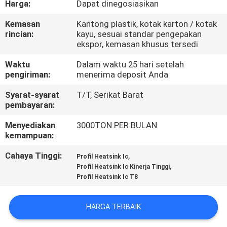
Harga:
Dapat dinegosiasikan
PABRIK
Kemasan
Kantong plastik, kotak karton / kotak
rincian:
kayu, sesuai standar pengepakan
KONTROL
ekspor, kemasan khusus tersedi
KUALITAS
Waktu
Dalam waktu 25 hari setelah
pengiriman:
menerima deposit Anda
HUBUNGI
Syarat-syarat
T/T, Serikat Barat
KAMI
pembayaran:
Menyediakan
3000TON PER BULAN
kemampuan:
BERITA
Cahaya Tinggi:
,
Profil Heatsink Ic
,
Profil Heatsink Ic Kinerja Tinggi
PERMINTAAN
Profil Heatsink Ic T8
PENAWARAN
HARGA TERBAIK
SITEMAP