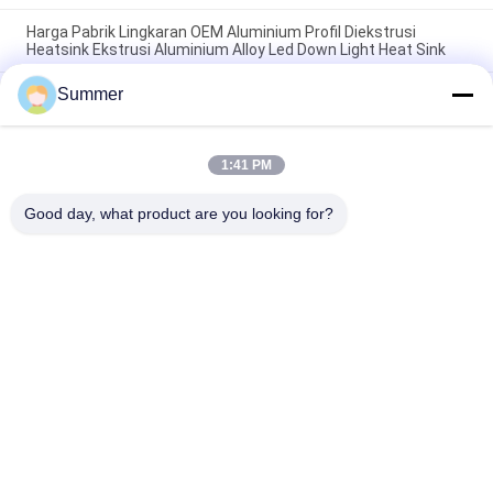
Harga Pabrik Lingkaran OEM Aluminium Profil Diekstrusi
Heatsink Ekstrusi Aluminium Alloy Led Down Light Heat Sink
Summer
Pabrik Profil Aluminium Kustom Anodisasi Hitam Kepadatan
Tinggi 6063 Aluminium Ekstrusi Heat Sink
Profil Aluminium Industri Heatsink berbentuk Cnc Precision
1:41 PM
Machining Aluminium High-power High-density Tooth Heat
Sink
Good day, what product are you looking for?
Bad Request
Semua
Layanan Pembuatan
Aluminium Shelter
Sistem Riling 
Aluminium Wall 
Aluminium
Siding
Lampiran Aluminium
Pendingin Aluminium