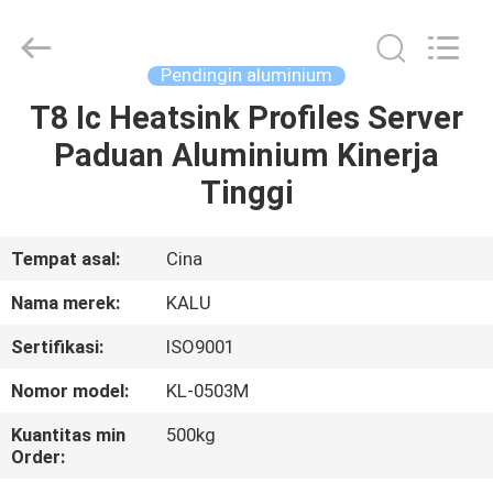
2026
KALU
INDUSTRY.
All
Rights
Pendingin aluminium
Reserved.
T8 Ic Heatsink Profiles Server
RUMAH
Paduan Aluminium Kinerja
PRODUK
Tinggi
TAMPILAN
Tempat asal:
Cina
VR
Nama merek:
KALU
Sertifikasi:
ISO9001
TENTANG
Nomor model:
KL-0503M
KAMI
Kuantitas min
500kg
Order:
TUR