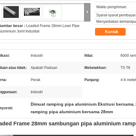
Waktu pengiriman:
Syarat-syarat pembayar
Menyediakan kemampu
Gambar besar :
Loaded Frame 28mm Lean Pipe
luminium Joint Industial
Kontak
ikasi:
Industri
Nilai:
6000 seri
uan atau tidak:
Apakah Paduan
Melunakkan:
T3-T8
rna:
Perak
Panjang:
4-6 mete
nggunaan:
Industri
Dimuat ramping pipa aluminium Ekstrusi bersama
,
nyoroti:
ramping pipa aluminium bersama 28mm
aded Frame 28mm sambungan pipa aluminium ramp