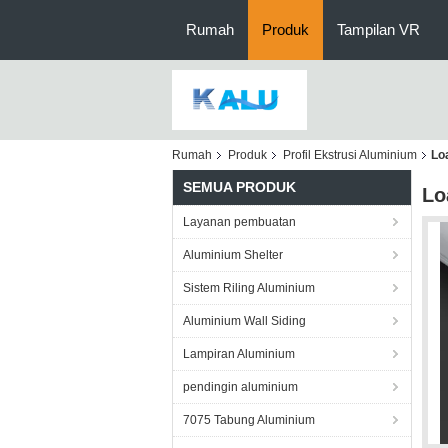
Rumah
Produk
Tampilan VR
Rumah
Produk
Profil Ekstrusi Aluminium
Lo
SEMUA PRODUK
Lo
Layanan pembuatan
Aluminium Shelter
Sistem Riling Aluminium
Aluminium Wall Siding
Lampiran Aluminium
pendingin aluminium
7075 Tabung Aluminium