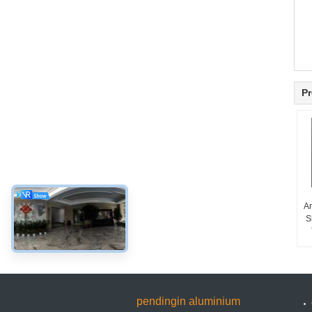
Pr
A
S
pendingin aluminium