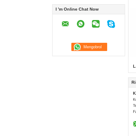
I 'm Online Chat Now
L
Ri
K
K
T
F