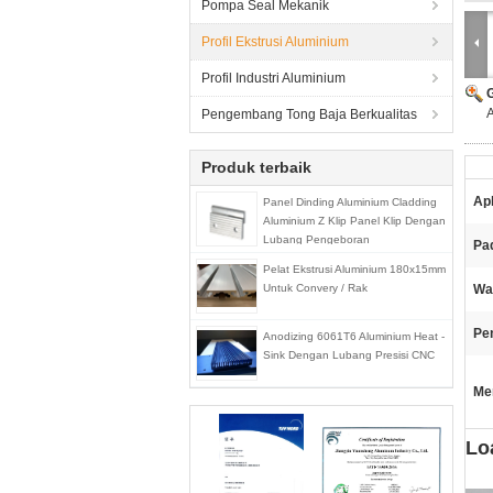
Pompa Seal Mekanik
Profil Ekstrusi Aluminium
Profil Industri Aluminium
A
Pengembang Tong Baja Berkualitas
Produk terbaik
Apl
Panel Dinding Aluminium Cladding
Aluminium Z Klip Panel Klip Dengan
Lubang Pengeboran
Pad
Pelat Ekstrusi Aluminium 180x15mm
Untuk Convery / Rak
Wa
Pe
Anodizing 6061T6 Aluminium Heat -
Sink Dengan Lubang Presisi CNC
Me
Lo