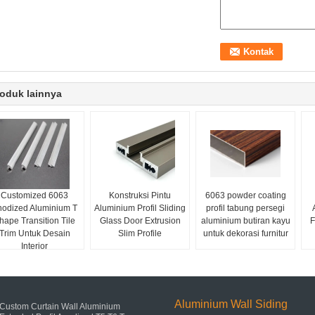
oduk lainnya
Customized 6063
Konstruksi Pintu
6063 powder coating
nodized Aluminium T
Aluminium Profil Sliding
profil tabung persegi
hape Transition Tile
Glass Door Extrusion
aluminium butiran kayu
F
Trim Untuk Desain
Slim Profile
untuk dekorasi furnitur
Interior
Aluminium Wall Siding
Custom Curtain Wall Aluminium