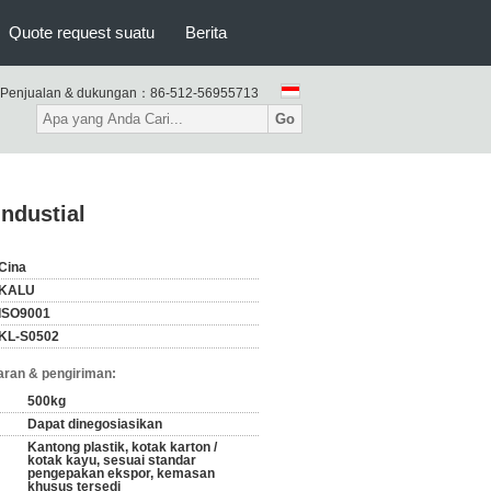
Quote request suatu
Berita
Penjualan & dukungan：
86-512-56955713
Go
ndustial
Cina
KALU
ISO9001
KL-S0502
ran & pengiriman:
500kg
Dapat dinegosiasikan
Kantong plastik, kotak karton /
kotak kayu, sesuai standar
pengepakan ekspor, kemasan
khusus tersedi