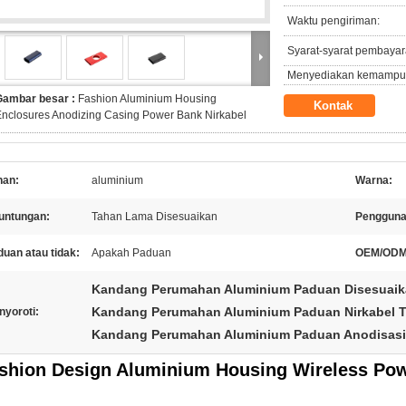
Waktu pengiriman:
Syarat-syarat pembayar
Menyediakan kemampu
Gambar besar :
Fashion Aluminium Housing
Kontak
nclosures Anodizing Casing Power Bank Nirkabel
han:
aluminium
Warna:
untungan:
Tahan Lama Disesuaikan
Pengguna
uan atau tidak:
Apakah Paduan
OEM/ODM
Kandang Perumahan Aluminium Paduan Disesuai
Kandang Perumahan Aluminium Paduan Nirkabel 
nyoroti:
Kandang Perumahan Aluminium Paduan Anodisasi
shion Design Aluminium Housing Wireless Po