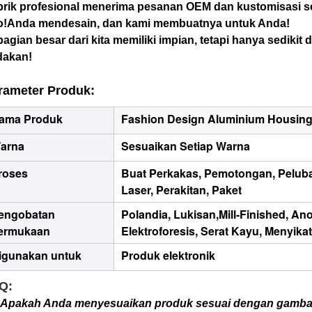
rik profesional menerima pesanan OEM dan kustomisasi 
o!Anda mendesain, dan kami membuatnya untuk Anda!
agian besar dari kita memiliki impian, tetapi hanya sedikit
dakan!
rameter Produk:
ama Produk
Fashion Design Aluminium Housing
arna
Sesuaikan Setiap Warna
roses
Buat Perkakas, Pemotongan, Pelub
Laser, Perakitan, Paket
engobatan
Polandia, Lukisan,
Mill-Finished, An
ermukaan
Elektroforesis, Serat Kayu, Menyikat,
igunakan untuk
Produk elektronik
Q:
.Apakah Anda menyesuaikan produk sesuai dengan gamba