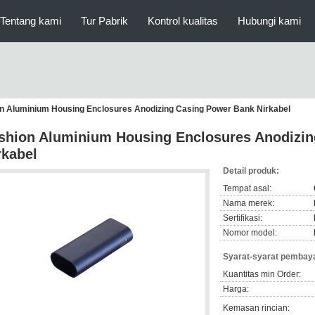
Tentang kami
Tur Pabrik
Kontrol kualitas
Hubungi kami
n Aluminium Housing Enclosures Anodizing Casing Power Bank Nirkabel
shion Aluminium Housing Enclosures Anodizi
rkabel
Detail produk:
Tempat asal:
Nama merek:
Sertifikasi:
Nomor model:
Syarat-syarat pembaya
Kuantitas min Order:
Harga:
Kemasan rincian: