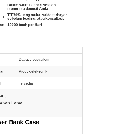
Dalam waktu 20 hari setelah
menerima deposit Anda
T/T,30% uang muka, saldo terbayar
an:
sebelum loading, atau konsultasi.
an:
10000 buah per Hari
Dapat disesuaikan
an:
Produk elektronik
:
Tersedia
kan
,
Tahan Lama
,
wer Bank Case