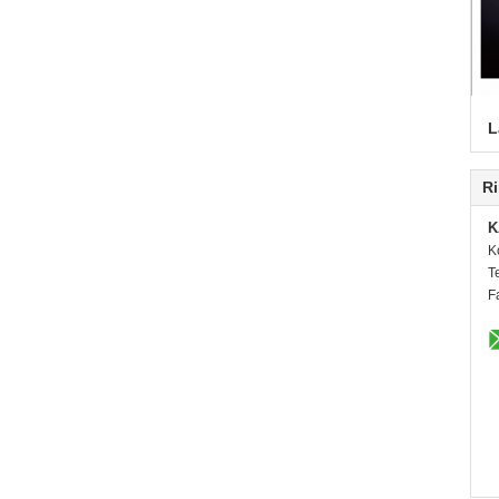
L
Ri
K
K
T
F