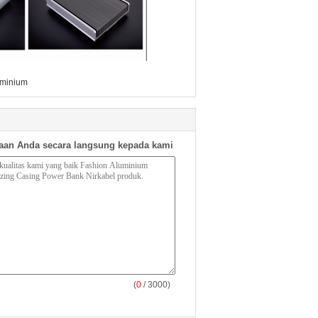
uminium
aan Anda secara langsung kepada kami
(
0
/ 3000)