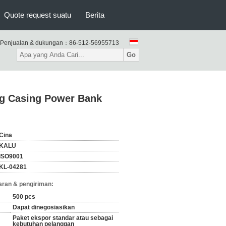
Quote request suatu
Berita
Penjualan & dukungan：
86-512-56955713
Go
ng Casing Power Bank
Cina
KALU
ISO9001
KL-04281
ran & pengiriman:
500 pcs
Dapat dinegosiasikan
Paket ekspor standar atau sebagai
kebutuhan pelanggan