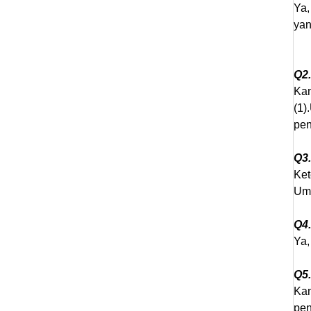
Ya,
yan
Q2.
Kam
(1)
pen
Q3
Ket
Umu
Q4
Ya,
Q5
Kam
pen