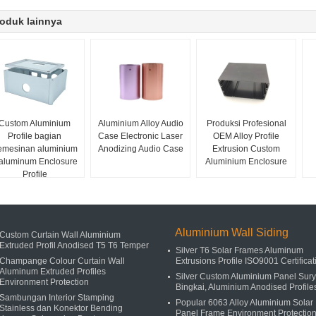
oduk lainnya
Custom Aluminium
Aluminium Alloy Audio
Produksi Profesional
Profile bagian
Case Electronic Laser
OEM Alloy Profile
emesinan aluminium
Anodizing Audio Case
Extrusion Custom
aluminum Enclosure
Aluminium Enclosure
Profile
Aluminium Wall Siding
Custom Curtain Wall Aluminium
Extruded Profil Anodised T5 T6 Temper
Silver T6 Solar Frames Aluminum
Champange Colour Curtain Wall
Extrusions Profile ISO9001 Certificat
Aluminum Extruded Profiles
Silver Custom Aluminium Panel Sur
Environment Protection
Bingkai, Aluminium Anodised Profile
Sambungan Interior Stamping
Popular 6063 Alloy Aluminium Solar
Stainless dan Konektor Bending
Panel Frame Environment Protectio