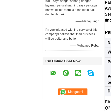
Kalu, saya sangat senang dengan
Pab
layanan perusahaan ini, saya percaya
Ay
bahwa bisnis mereka akan lebih baik
Seb
dan lebih baik.
tin
—— Manoj Singh
I'm very pleased with the service of this
Pa
company,I believe that their business
will be better and better.
N
—— Mohamed Rebai
W
P
I 'm Online Chat Now
P
p
D
FA
Q1