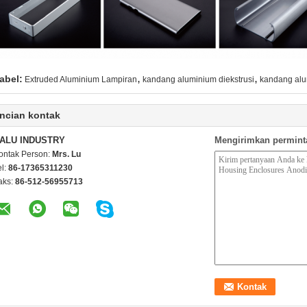
,
,
abel:
Extruded Aluminium Lampiran
kandang aluminium diekstrusi
kandang al
ncian kontak
ALU INDUSTRY
Mengirimkan permint
ontak Person:
Mrs. Lu
el:
86-17365311230
aks:
86-512-56955713