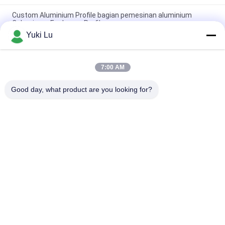
Custom Aluminium Profile bagian pemesinan aluminium
Caluminum Enclosure Profile
Yuki Lu
Aluminium Alloy Audio Case Electronic Laser Anodizing Audio
Case
7:00 AM
Produksi Profesional OEM Alloy Profile Extrusion Custom
Aluminium Enclosure
Good day, what product are you looking for?
Bad Request
Semua
Layanan Pembuatan
Aluminium Shelter
Sistem Riling 
Aluminium Wall 
Aluminium
Siding
Lampiran Aluminium
Pendingin Aluminium