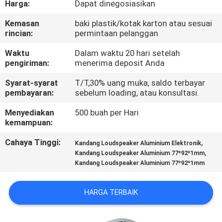
Harga:
Dapat dinegosiasikan
PABRIK
Kemasan
baki plastik/kotak karton atau sesuai
rincian:
permintaan pelanggan
KONTROL
KUALITAS
Waktu
Dalam waktu 20 hari setelah
pengiriman:
menerima deposit Anda
Syarat-syarat
T/T,30% uang muka, saldo terbayar
HUBUNGI
pembayaran:
sebelum loading, atau konsultasi.
KAMI
Menyediakan
500 buah per Hari
kemampuan:
BERITA
Cahaya Tinggi:
,
Kandang Loudspeaker Aluminium Elektronik
,
Kandang Loudspeaker Aluminium 77*92*1mm
Kandang Loudspeaker Aluminium 77*92*1mm
PERMINTAAN
PENAWARAN
HARGA TERBAIK
SITEMAP