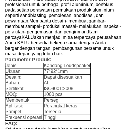
profesional untuk berbagai profil aluminium, berfokus
pada setiap perawatan permukaan produk aluminium
seperti sandblasting, pemolesan, anodisasi, dan
pewarnaan.Membantu desain- membuat gambar-
membuat sampel- produksi massal- melakukan inspeksi-
perakitan- pengemasan dan pengiriman.Kami
percaya
KALU
akan menjadi mitra terpercaya perusahaan
Anda.KALU bersedia bekerja sama dengan Anda
bergandengan tangan, pembangunan bersama untuk
masa depan yang lebih baik.
Parameter Produk:
Jenis:
Kandang Loudspeaker
Ukuran:
77*92*1mm
Desain:
Dapat disesuaikan
Bahan:
AL
Sertifikat:
ISO9001:2008
MOQ:
1000 pcs
Membentuk:
Persegi
Aplikasi:
Perangkat keras
Sampel:
Tersedia
Frekuensi operasi:
Tinggi
FAQ: