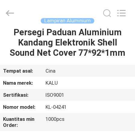
2026
KALU
INDUSTRY.
All
Rights
Lampiran Aluminium
Reserved.
Persegi Paduan Aluminium
RUMAH
Kandang Elektronik Shell
PRODUK
Sound Net Cover 77*92*1mm
TAMPILAN
Tempat asal:
Cina
VR
Nama merek:
KALU
Sertifikasi:
ISO9001
TENTANG
Nomor model:
KL-04241
KAMI
Kuantitas min
1000pcs
Order:
TUR