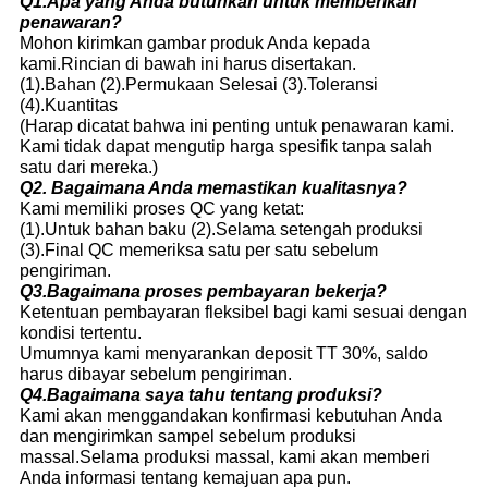
Q1.Apa yang Anda butuhkan untuk memberikan
penawaran?
Mohon kirimkan gambar produk Anda kepada
kami.Rincian di bawah ini harus disertakan.
(1).Bahan (2).Permukaan Selesai (3).Toleransi
(4).Kuantitas
(Harap dicatat bahwa ini penting untuk penawaran kami.
Kami tidak dapat mengutip harga spesifik tanpa salah
satu dari mereka.)
Q2.
Bagaimana Anda memastikan kualitasnya?
Kami memiliki proses QC yang ketat:
(1).Untuk bahan baku (2).Selama setengah produksi
(3).Final QC memeriksa satu per satu sebelum
pengiriman.
Q3.Bagaimana proses pembayaran bekerja?
Ketentuan pembayaran fleksibel bagi kami sesuai dengan
kondisi tertentu.
Umumnya kami menyarankan deposit TT 30%, saldo
harus dibayar sebelum pengiriman.
Q4.Bagaimana saya tahu tentang produksi?
Kami akan menggandakan konfirmasi kebutuhan Anda
dan mengirimkan sampel sebelum produksi
massal.Selama produksi massal, kami akan memberi
Anda informasi tentang kemajuan apa pun.