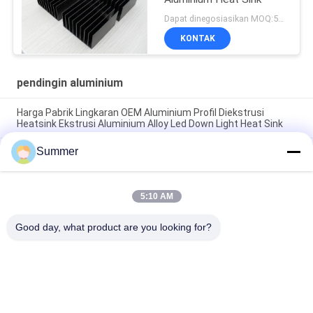
Dapat dinegosiasikan MOQ:500KGS
KONTAK
pendingin aluminium
Harga Pabrik Lingkaran OEM Aluminium Profil Diekstrusi
Heatsink Ekstrusi Aluminium Alloy Led Down Light Heat Sink
Summer
Pabrik Profil Aluminium Kustom Anodisasi Hitam Kepadatan
Tinggi 6063 Aluminium Ekstrusi Heat Sink
Profil Aluminium Industri Heatsink berbentuk Cnc Precision
5:10 AM
Machining Aluminium High-power High-density Tooth Heat
Sink
Good day, what product are you looking for?
Bad Request
Semua
Layanan Pembuatan
Aluminium Shelter