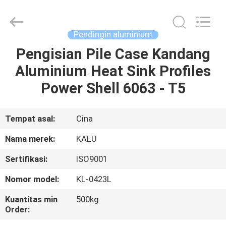
2026
KALU
INDUSTRY.
All
Rights
Pendingin aluminium
Reserved.
Pengisian Pile Case Kandang
RUMAH
Aluminium Heat Sink Profiles
PRODUK
Power Shell 6063 - T5
TAMPILAN
Tempat asal:
Cina
VR
Nama merek:
KALU
Sertifikasi:
ISO9001
TENTANG
Nomor model:
KL-0423L
KAMI
Kuantitas min
500kg
Order:
TUR