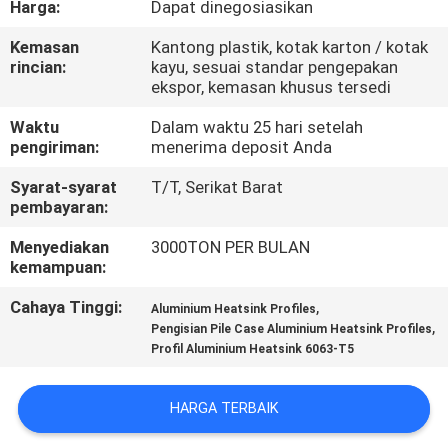
Harga:
Dapat dinegosiasikan
PABRIK
Kemasan
Kantong plastik, kotak karton / kotak
rincian:
kayu, sesuai standar pengepakan
KONTROL
ekspor, kemasan khusus tersedi
KUALITAS
Waktu
Dalam waktu 25 hari setelah
pengiriman:
menerima deposit Anda
HUBUNGI
Syarat-syarat
T/T, Serikat Barat
KAMI
pembayaran:
Menyediakan
3000TON PER BULAN
kemampuan:
BERITA
Cahaya Tinggi:
,
Aluminium Heatsink Profiles
,
Pengisian Pile Case Aluminium Heatsink Profiles
PERMINTAAN
Profil Aluminium Heatsink 6063-T5
PENAWARAN
HARGA TERBAIK
SITEMAP