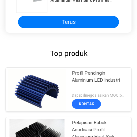
Aluminium Heat Sink Profiles
Power Shell 6063 - T5
Terus
Top produk
Profil Pendingin
Aluminium LED Industri
Dapat dinegosiasikan MOQ:500KGS
KONTAK
Pelapisan Bubuk
Anodisasi Profil
Aluminium Heat Sink