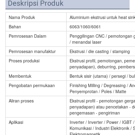
Deskripsi Produk
Nama Produk
Aluminium ekstrusi untuk heat sin
Bahan
6063/1060/6061
Pemrosesan Dalam
Penggilingan CNC / pemotongan g
/ menandai laser
Pemrosesan manufaktur
Ekstrusi / die casting / stamping
Proses produksi
Ekstrusi profil, pemotongan, pem
penyadapan), deburring, pembers
Membentuk
Bentuk sisir (utama) / persegi / b
Pengobatan permukaan
Finishing Milling / Degreasing / A
Penyemprotan / Poles / Matte
Aliran proses
Ekstrusi profil - pemotongan gerg
penyadapan) atau pencetakan - de
pengemasan - pengiriman
Aplikasi
Inverter / Inverter / Power / IGBT 
Komunikasi / Industri Elektronik / 
Elektromagnetik