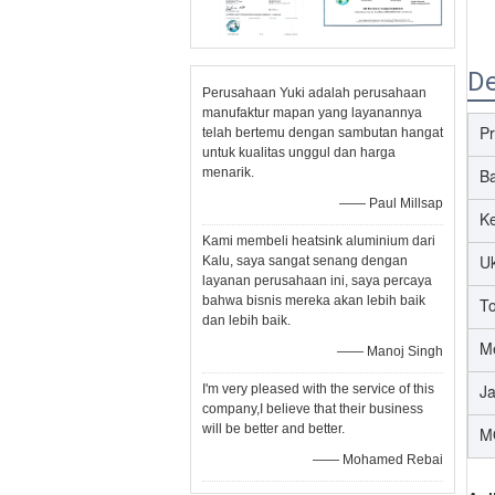
De
Perusahaan Yuki adalah perusahaan
manufaktur mapan yang layanannya
P
telah bertemu dengan sambutan hangat
untuk kualitas unggul dan harga
menarik.
B
—— Paul Millsap
K
Kami membeli heatsink aluminium dari
U
Kalu, saya sangat senang dengan
layanan perusahaan ini, saya percaya
bahwa bisnis mereka akan lebih baik
To
dan lebih baik.
M
—— Manoj Singh
J
I'm very pleased with the service of this
company,I believe that their business
will be better and better.
M
—— Mohamed Rebai