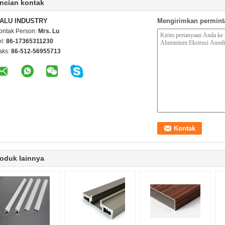
ncian kontak
ALU INDUSTRY
Mengirimkan permint
ontak Person:
Mrs. Lu
el:
86-17365311230
aks:
86-512-56955713
oduk lainnya