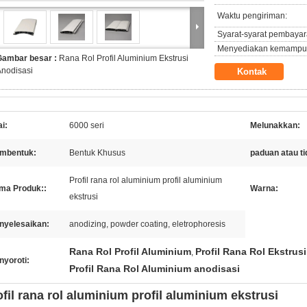
Waktu pengiriman:
Syarat-syarat pembayar
Menyediakan kemampu
Gambar besar :
Rana Rol Profil Aluminium Ekstrusi
nodisasi
Kontak
ai:
6000 seri
Melunakkan:
mbentuk:
Bentuk Khusus
paduan atau ti
Profil rana rol aluminium profil aluminium
ma Produk::
Warna:
ekstrusi
nyelesaikan:
anodizing, powder coating, eletrophoresis
Rana Rol Profil Aluminium
Profil Rana Rol Ekstrus
,
nyoroti:
Profil Rana Rol Aluminium anodisasi
ofil rana rol aluminium profil aluminium ekstrusi