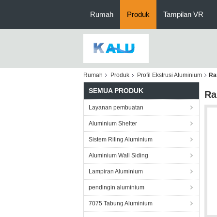
Rumah
Produk
Tampilan VR
Rumah
Produk
Profil Ekstrusi Aluminium
Ra
SEMUA PRODUK
Ra
Layanan pembuatan
Aluminium Shelter
Sistem Riling Aluminium
Aluminium Wall Siding
Lampiran Aluminium
pendingin aluminium
7075 Tabung Aluminium