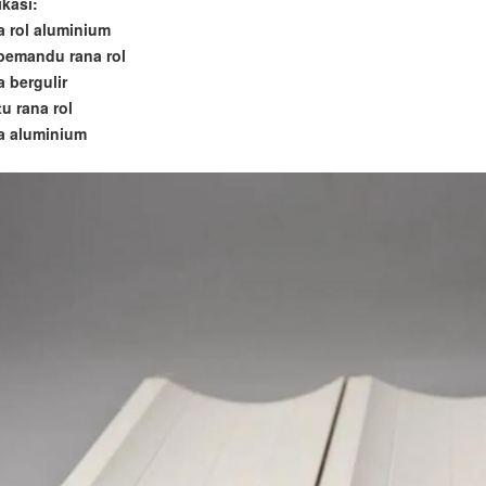
ikasi:
a rol aluminium
 pemandu rana rol
a bergulir
tu rana rol
a aluminium