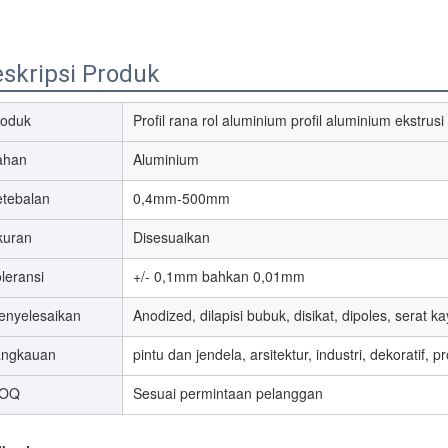
skripsi Produk
roduk
Profil rana rol aluminium profil aluminium ekstrusi
ahan
Aluminium
etebalan
0,4mm-500mm
kuran
Disesuaikan
leransi
+/- 0,1mm bahkan 0,01mm
enyelesaikan
Anodized, dilapisi bubuk, disikat, dipoles, serat kay
angkauan
pintu dan jendela, arsitektur, industri, dekoratif
OQ
Sesuai permintaan pelanggan