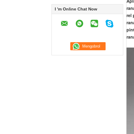
Apl
ran
I 'm Online Chat Now
rel
ran
pin
ran