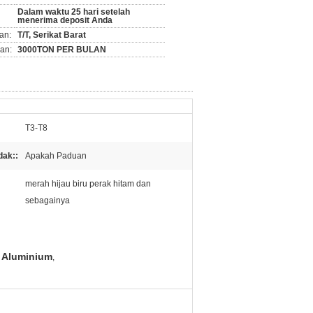
Dalam waktu 25 hari setelah
menerima deposit Anda
an:
T/T, Serikat Barat
an:
3000TON PER BULAN
T3-T8
dak::
Apakah Paduan
merah hijau biru perak hitam dan
sebagainya
i Aluminium
,