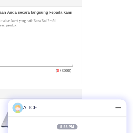
aan Anda secara langsung kepada kami
(
0
/ 3000)
ALICE
5:58 PM