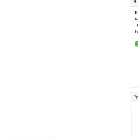
Ri
K
K
T
F
Pr