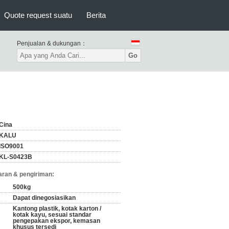
Quote request suatu
Berita
Penjualan & dukungan：
Go
Cina
KALU
ISO9001
KL-S0423B
ran & pengiriman:
500kg
Dapat dinegosiasikan
Kantong plastik, kotak karton /
kotak kayu, sesuai standar
pengepakan ekspor, kemasan
khusus tersedi