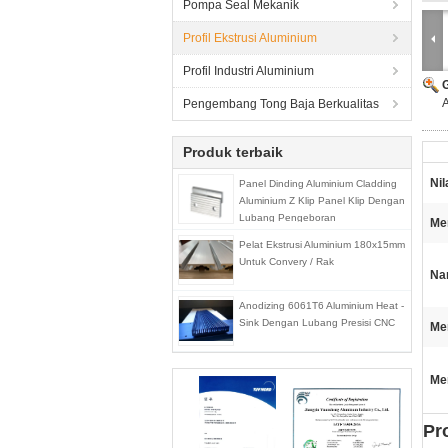
Pompa Seal Mekanik
Profil Ekstrusi Aluminium
Profil Industri Aluminium
A
Pengembang Tong Baja Berkualitas
Produk terbaik
Nil
Panel Dinding Aluminium Cladding
Aluminium Z Klip Panel Klip Dengan
Lubang Pengeboran
Me
Pelat Ekstrusi Aluminium 180x15mm
Untuk Convery / Rak
Na
Anodizing 6061T6 Aluminium Heat -
Sink Dengan Lubang Presisi CNC
Me
Me
Pr