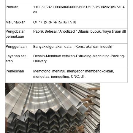
Paduan
1100/2024/3003/6060/6005/6061/6063/6082/6105/7A04
dll
Melunakkan
O/T1/T2/T3/T4/T5/T6/T7/T8
Pengobatan
Pabrik Selesai / Anodized / Dilapisi bubuk / kayu tiruan dll
permukaan
Penggunaan
Banyak digunakan dalam Konstruksi dan industri
Layanan satu
Desain-Membuat cetakan-Extruding-Machining-Packing-
atap
Delivery
Pemesinan
Memotong, meninju, mengebor, membengkokkan,
mengelas, menggiling, CNC, dll.