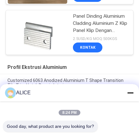
Panel Dinding Aluminium
Cladding Aluminium Z Klip
Panel Klip Dengan
Lubang Pengeboran
2.5USD/KG MOQ:500KGS
KONTAK
Profil Ekstrusi Aluminium
Customized 6063 Anodized Aluminium T Shape Transition
Tile Trim Untuk Desain Interior
ALICE
Konstruksi Pintu Aluminium Profil Sliding Glass Door Extrusion
Slim Profile
8:24 PM
6063 powder coating profil tabung persegi aluminium butiran
kayu untuk dekorasi furnitur
Good day, what product are you looking for?
Bad Request
Semua