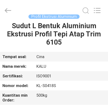
2026
KALU
INDUSTRY.
All
Rights
Profil Ekstrusi Aluminium
Reserved.
Sudut L Bentuk Aluminium
RUMAH
Ekstrusi Profil Tepi Atap Trim
PRODUK
6105
TAMPILAN
Tempat asal:
Cina
VR
Nama merek:
KALU
Sertifikasi:
ISO9001
TENTANG
Nomor model:
KL-S0418S
KAMI
Kuantitas min
500kg
Order:
TUR