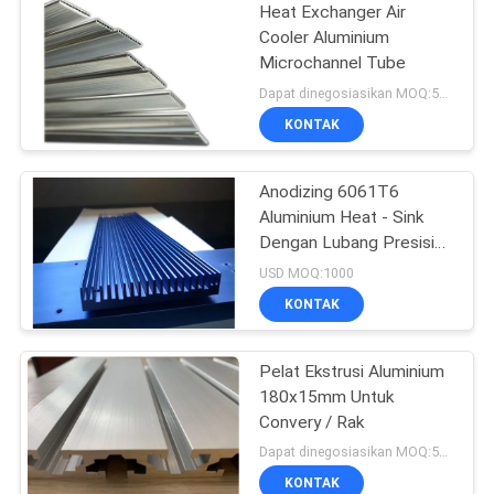
Heat Exchanger Air
Cooler Aluminium
Microchannel Tube
Dapat dinegosiasikan MOQ:500KGS
KONTAK
Anodizing 6061T6
Aluminium Heat - Sink
Dengan Lubang Presisi
CNC
USD MOQ:1000
KONTAK
Pelat Ekstrusi Aluminium
180x15mm Untuk
Convery / Rak
Dapat dinegosiasikan MOQ:500KGS
KONTAK