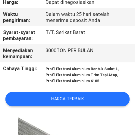
Harga:
Dapat dinegosiasikan
PABRIK
Waktu
Dalam waktu 25 hari setelah
pengiriman:
menerima deposit Anda
KONTROL
KUALITAS
Syarat-syarat
T/T, Serikat Barat
pembayaran:
Menyediakan
3000TON PER BULAN
HUBUNGI
kemampuan:
KAMI
Cahaya Tinggi:
,
Profil Ekstrusi Aluminium Bentuk Sudut L
,
Profil Ekstrusi Aluminium Trim Tepi Atap
BERITA
Profil Ekstrusi Aluminium 6105
HARGA TERBAIK
PERMINTAAN
PENAWARAN
SITEMAP