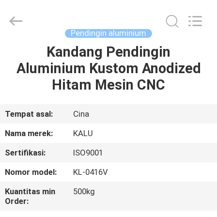
2026
KALU
INDUSTRY.
All
Rights
Pendingin aluminium
Reserved.
Kandang Pendingin
RUMAH
Aluminium Kustom Anodized
PRODUK
Hitam Mesin CNC
TAMPILAN
Tempat asal:
Cina
VR
Nama merek:
KALU
Sertifikasi:
ISO9001
TENTANG
Nomor model:
KL-0416V
KAMI
Kuantitas min
500kg
Order:
TUR