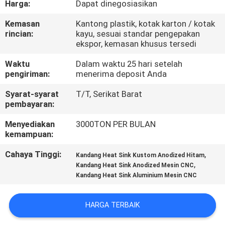
Harga:
Dapat dinegosiasikan
PABRIK
Kemasan
Kantong plastik, kotak karton / kotak
rincian:
kayu, sesuai standar pengepakan
KONTROL
ekspor, kemasan khusus tersedi
KUALITAS
Waktu
Dalam waktu 25 hari setelah
pengiriman:
menerima deposit Anda
HUBUNGI
Syarat-syarat
T/T, Serikat Barat
KAMI
pembayaran:
Menyediakan
3000TON PER BULAN
kemampuan:
BERITA
Cahaya Tinggi:
,
Kandang Heat Sink Kustom Anodized Hitam
,
Kandang Heat Sink Anodized Mesin CNC
PERMINTAAN
Kandang Heat Sink Aluminium Mesin CNC
PENAWARAN
HARGA TERBAIK
SITEMAP