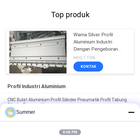
Top produk
Warna Silver Profil
Aluminium Industri
Dengan Pengeboran
CNC
MOQ:1 TON
KONTAK
Profil Industri Aluminium
CNC Bulat Aluminium Profil Silinder Pneumatik Profil Tabung
Silinder Pneumatik
Summer
Bentuk Persegi Profil Ekstrusi Aluminium Berkualitas Tinggi
Untuk Pintu / Jendela
9:06 PM
Black cnc Aluminium Turning and Milling Metal Parts Tube