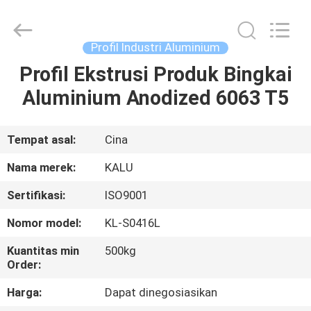
2026
KALU
INDUSTRY.
All
Rights
Profil Industri Aluminium
Reserved.
Profil Ekstrusi Produk Bingkai
RUMAH
Aluminium Anodized 6063 T5
PRODUK
Tempat asal:
Cina
TAMPILAN
Nama merek:
KALU
VR
Sertifikasi:
ISO9001
Nomor model:
KL-S0416L
TENTANG
KAMI
Kuantitas min
500kg
Order:
Harga:
Dapat dinegosiasikan
TUR