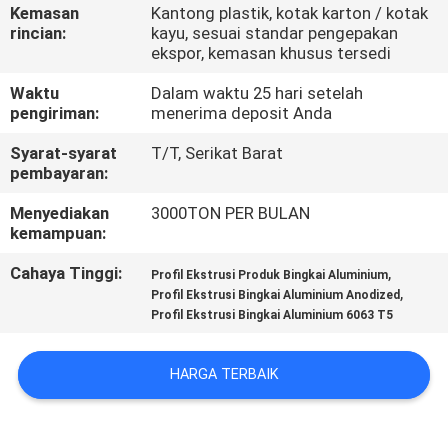
PABRIK
Kemasan
Kantong plastik, kotak karton / kotak
rincian:
kayu, sesuai standar pengepakan
ekspor, kemasan khusus tersedi
KONTROL
Waktu
Dalam waktu 25 hari setelah
KUALITAS
pengiriman:
menerima deposit Anda
Syarat-syarat
T/T, Serikat Barat
HUBUNGI
pembayaran:
KAMI
Menyediakan
3000TON PER BULAN
kemampuan:
BERITA
Cahaya Tinggi:
,
Profil Ekstrusi Produk Bingkai Aluminium
,
Profil Ekstrusi Bingkai Aluminium Anodized
Profil Ekstrusi Bingkai Aluminium 6063 T5
PERMINTAAN
PENAWARAN
HARGA TERBAIK
SITEMAP