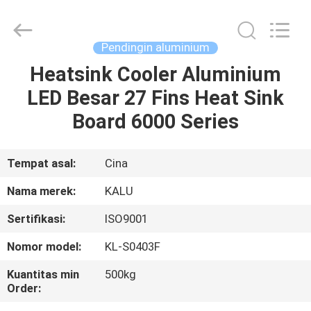
2026
KALU
INDUSTRY.
All
Rights
Pendingin aluminium
Reserved.
Heatsink Cooler Aluminium
RUMAH
LED Besar 27 Fins Heat Sink
PRODUK
Board 6000 Series
TAMPILAN
Tempat asal:
Cina
VR
Nama merek:
KALU
Sertifikasi:
ISO9001
TENTANG
Nomor model:
KL-S0403F
KAMI
Kuantitas min
500kg
Order:
TUR