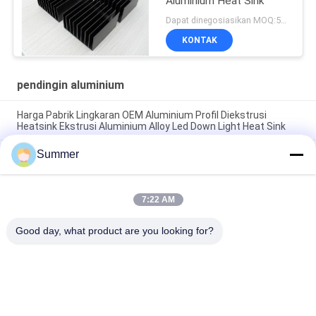
Aluminium Heat Sink
Dapat dinegosiasikan MOQ:500KGS
KONTAK
pendingin aluminium
Harga Pabrik Lingkaran OEM Aluminium Profil Diekstrusi
Heatsink Ekstrusi Aluminium Alloy Led Down Light Heat Sink
Summer
Pabrik Profil Aluminium Kustom Anodisasi Hitam Kepadatan
Tinggi 6063 Aluminium Ekstrusi Heat Sink
Profil Aluminium Industri Heatsink berbentuk Cnc Precision
7:22 AM
Machining Aluminium High-power High-density Tooth Heat
Sink
Good day, what product are you looking for?
Bad Request
Semua
Layanan Pembuatan
Aluminium Shelter