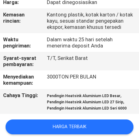
Harga:
Dapat dinegosiasikan
PABRIK
Kemasan
Kantong plastik, kotak karton / kotak
rincian:
kayu, sesuai standar pengepakan
KONTROL
ekspor, kemasan khusus tersedi
KUALITAS
Waktu
Dalam waktu 25 hari setelah
pengiriman:
menerima deposit Anda
HUBUNGI
Syarat-syarat
T/T, Serikat Barat
KAMI
pembayaran:
Menyediakan
3000TON PER BULAN
kemampuan:
BERITA
Cahaya Tinggi:
,
Pendingin Heatsink Aluminium LED Besar
,
Pendingin Heatsink Aluminium LED 27 Sirip
PERMINTAAN
Pendingin Heatsink Aluminium LED Seri 6000
PENAWARAN
HARGA TERBAIK
SITEMAP