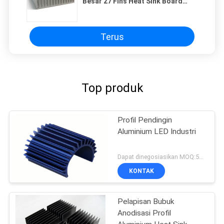
Besar 27 Fins Heat Sink Board
6000 Series
Terus
Top produk
Profil Pendingin
Aluminium LED Industri
Dapat dinegosiasikan MOQ:500KGS
KONTAK
Pelapisan Bubuk
Anodisasi Profil