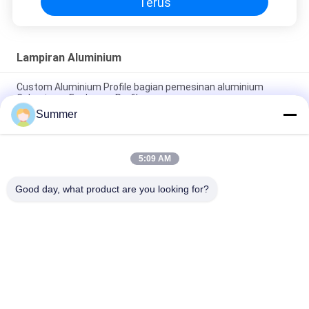
Terus
Lampiran Aluminium
Custom Aluminium Profile bagian pemesinan aluminium
Caluminum Enclosure Profile
Summer
Aluminium Alloy Audio Case Electronic Laser Anodizing Audio
Case
5:09 AM
Produksi Profesional OEM Alloy Profile Extrusion Custom
Aluminium Enclosure
Good day, what product are you looking for?
Bad Request
Semua
Layanan Pembuatan
Aluminium Shelter
Sistem Riling 
Aluminium Wall 