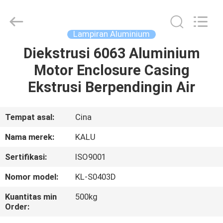
2026
KALU
INDUSTRY.
All
Rights
Lampiran Aluminium
Reserved.
Diekstrusi 6063 Aluminium
RUMAH
Motor Enclosure Casing
PRODUK
Ekstrusi Berpendingin Air
TAMPILAN
Tempat asal:
Cina
VR
Nama merek:
KALU
Sertifikasi:
ISO9001
TENTANG
Nomor model:
KL-S0403D
KAMI
Kuantitas min
500kg
Order:
TUR