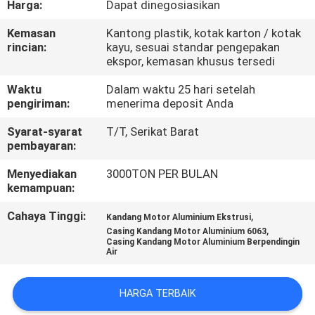
Harga:
Dapat dinegosiasikan
PABRIK
Kemasan
Kantong plastik, kotak karton / kotak
rincian:
kayu, sesuai standar pengepakan
KONTROL
ekspor, kemasan khusus tersedi
KUALITAS
Waktu
Dalam waktu 25 hari setelah
pengiriman:
menerima deposit Anda
HUBUNGI
Syarat-syarat
T/T, Serikat Barat
KAMI
pembayaran:
Menyediakan
3000TON PER BULAN
kemampuan:
BERITA
Cahaya Tinggi:
,
Kandang Motor Aluminium Ekstrusi
,
Casing Kandang Motor Aluminium 6063
PERMINTAAN
Casing Kandang Motor Aluminium Berpendingin
Air
PENAWARAN
HARGA TERBAIK
SITEMAP