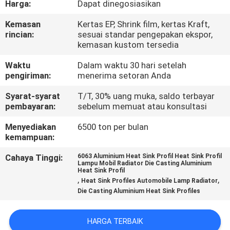
Harga:
Dapat dinegosiasikan
PABRIK
Kemasan
Kertas EP, Shrink film, kertas Kraft,
rincian:
sesuai standar pengepakan ekspor,
KONTROL
kemasan kustom tersedia
KUALITAS
Waktu
Dalam waktu 30 hari setelah
pengiriman:
menerima setoran Anda
HUBUNGI
Syarat-syarat
T/T, 30% uang muka, saldo terbayar
KAMI
pembayaran:
sebelum memuat atau konsultasi
Menyediakan
6500 ton per bulan
kemampuan:
BERITA
Cahaya Tinggi:
6063 Aluminium Heat Sink Profil Heat Sink Profil
Lampu Mobil Radiator Die Casting Aluminium
PERMINTAAN
Heat Sink Profil
,
,
Heat Sink Profiles Automobile Lamp Radiator
PENAWARAN
Die Casting Aluminium Heat Sink Profiles
SITEMAP
HARGA TERBAIK