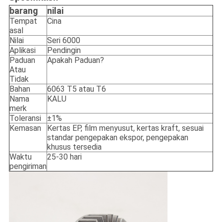
barang
nilai
Tempat
Cina
asal
Nilai
Seri 6000
Aplikasi
Pendingin
Paduan
Apakah Paduan?
Atau
Tidak
Bahan
6063 T5 atau T6
Nama
KALU
merk
Toleransi
±1%
Kemasan
Kertas EP, film menyusut, kertas kraft, sesuai
standar pengepakan ekspor, pengepakan
khusus tersedia
Waktu
25-30 hari
pengiriman