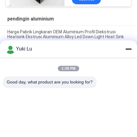
pendingin aluminium
Harga Pabrik Lingkaran OEM Aluminium Profil Diekstrusi
Heatsink Ekstrusi Aluminium Alloy Led Down Light Heat Sink
Yuki Lu
Pabrik Profil Aluminium Kustom Anodisasi Hitam Kepadatan
Tinggi 6063 Aluminium Ekstrusi Heat Sink
Profil Aluminium Industri Heatsink berbentuk Cnc Precision
1:38 PM
Machining Aluminium High-power High-density Tooth Heat
Sink
Good day, what product are you looking for?
Bad Request
Semua
Layanan Pembuatan
Aluminium Shelter
Sistem Riling 
Aluminium Wall 
Aluminium
Siding