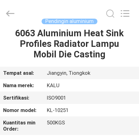
2026
KALU
INDUSTRY.
All
Rights
Pendingin aluminium
Reserved.
6063 Aluminium Heat Sink
RUMAH
Profiles Radiator Lampu
PRODUK
Mobil Die Casting
TAMPILAN
Tempat asal:
Jiangyin, Tiongkok
VR
Nama merek:
KALU
Sertifikasi:
ISO9001
TENTANG
Nomor model:
KL-10251
KAMI
Kuantitas min
500KGS
Order:
TUR