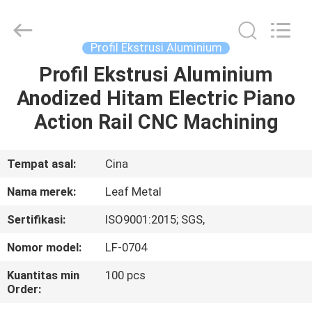
2026
KALU
INDUSTRY.
All
Rights
Profil Ekstrusi Aluminium
Reserved.
Profil Ekstrusi Aluminium
RUMAH
Anodized Hitam Electric Piano
PRODUK
Action Rail CNC Machining
TAMPILAN
Tempat asal:
Cina
VR
Nama merek:
Leaf Metal
Sertifikasi:
ISO9001:2015; SGS,
TENTANG
Nomor model:
LF-0704
KAMI
Kuantitas min
100 pcs
Order:
TUR