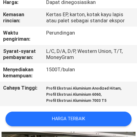
Harga:
Dapat dinegosiasikan
PABRIK
Kemasan
Kertas EP, karton, kotak kayu lapis
rincian:
atau palet sebagai standar ekspor
KONTROL
KUALITAS
Waktu
Perundingan
pengiriman:
Syarat-syarat
L/C, D/A, D/P, Western Union, T/T,
HUBUNGI
pembayaran:
MoneyGram
KAMI
Menyediakan
1500T/bulan
kemampuan:
BERITA
Cahaya Tinggi:
,
Profil Ekstrusi Aluminium Anodized Hitam
,
Profil Ekstrusi Aluminium 6060
Profil Ekstrusi Aluminium 7003 T5
PERMINTAAN
PENAWARAN
HARGA TERBAIK
SITEMAP