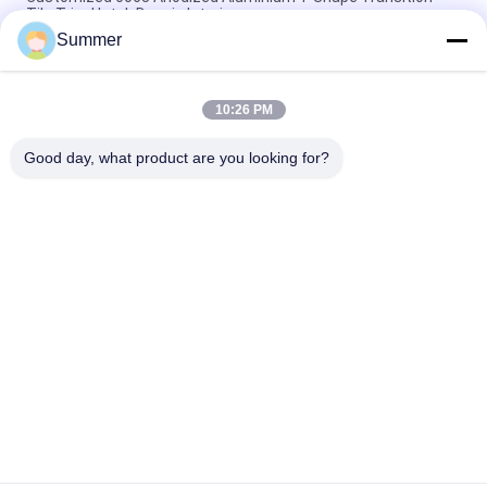
Tile Trim Untuk Desain Interior
Summer
Konstruksi Pintu Aluminium Profil Sliding Glass Door Extrusion
Slim Profile
10:26 PM
6063 powder coating profil tabung persegi aluminium butiran
kayu untuk dekorasi furnitur
Good day, what product are you looking for?
Bad Request
Semua
Layanan Pembuatan
Aluminium Shelter
Sistem Riling 
Aluminium Wall 
Aluminium
Siding
Lampiran Aluminium
Pendingin Aluminium
7075 Tabung 
Pompa Seal Mekanik
Aluminium