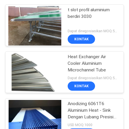
t slot profil aluminium
berdiri 3030
Dapat dinegosiasikan MOQ:500kgs
KONTAK
Heat Exchanger Air
Cooler Aluminium
Microchannel Tube
Dapat dinegosiasikan MOQ:500KGS
KONTAK
Anodizing 6061T6
Aluminium Heat - Sink
Dengan Lubang Presisi
CNC
USD MOQ:1000