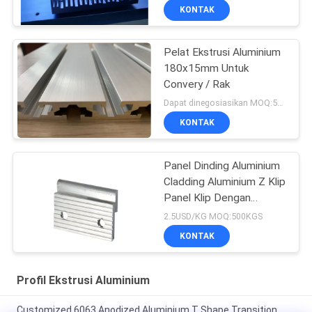
KONTAK
Pelat Ekstrusi Aluminium
180x15mm Untuk
Convery / Rak
Dapat dinegosiasikan MOQ:500KGS
KONTAK
Panel Dinding Aluminium
Cladding Aluminium Z Klip
Panel Klip Dengan
Lubang Pengeboran
2.5USD/KG MOQ:500KGS
KONTAK
Profil Ekstrusi Aluminium
Customized 6063 Anodized Aluminium T Shape Transition