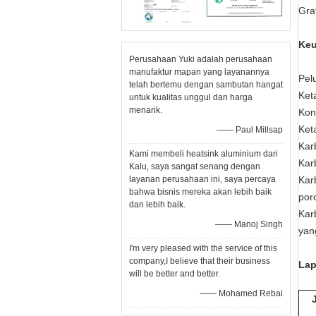
Gra
Keu
Perusahaan Yuki adalah perusahaan
manufaktur mapan yang layanannya
Pel
telah bertemu dengan sambutan hangat
Ket
untuk kualitas unggul dan harga
menarik.
Kon
Ket
—— Paul Millsap
Kar
Kami membeli heatsink aluminium dari
Kar
Kalu, saya sangat senang dengan
layanan perusahaan ini, saya percaya
Kar
bahwa bisnis mereka akan lebih baik
por
dan lebih baik.
Kar
—— Manoj Singh
yan
I'm very pleased with the service of this
company,I believe that their business
Lap
will be better and better.
—— Mohamed Rebai