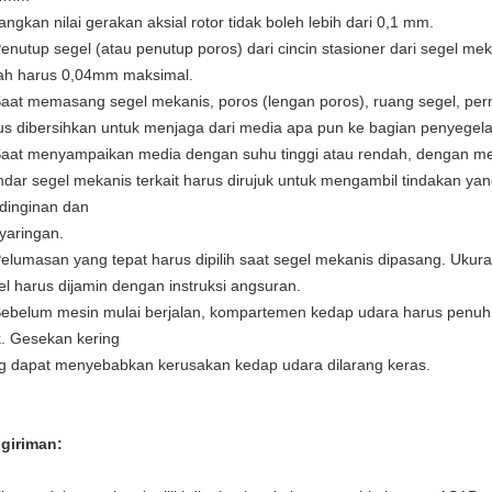
angkan nilai gerakan aksial rotor tidak boleh lebih dari 0,1 mm.
Penutup segel (atau penutup poros) dari cincin stasioner dari segel mek
ah harus 0,04mm maksimal.
Saat memasang segel mekanis, poros (lengan poros), ruang segel, per
us dibersihkan untuk menjaga dari media apa pun ke bagian penyegela
Saat menyampaikan media dengan suhu tinggi atau rendah, dengan m
ndar segel mekanis terkait harus dirujuk untuk mengambil tindakan yan
dinginan dan
yaringan.
Pelumasan yang tepat harus dipilih saat segel mekanis dipasang. Uku
el harus dijamin dengan instruksi angsuran.
Sebelum mesin mulai berjalan, kompartemen kedap udara harus penu
k. Gesekan kering
g dapat menyebabkan kerusakan kedap udara dilarang keras.
giriman: