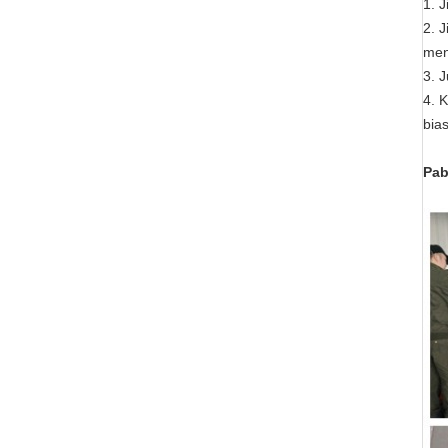
1. 
2. 
men
3. 
4. 
bia
Pab