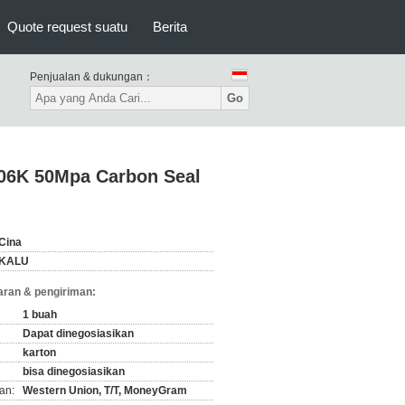
Quote request suatu
Berita
Penjualan & dukungan：
Go
06K 50Mpa Carbon Seal
Cina
KALU
ran & pengiriman:
1 buah
Dapat dinegosiasikan
karton
bisa dinegosiasikan
an:
Western Union, T/T, MoneyGram