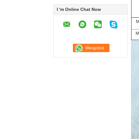
I 'm Online Chat Now
M
M