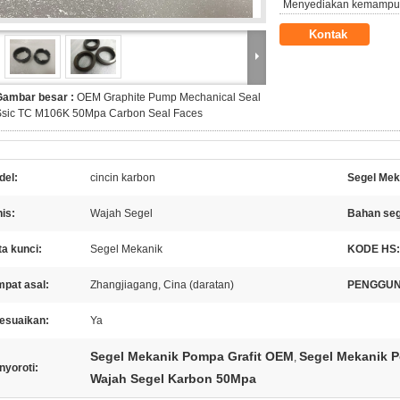
Menyediakan kemampu
Kontak
Gambar besar :
OEM Graphite Pump Mechanical Seal
Ssic TC M106K 50Mpa Carbon Seal Faces
del:
cincin karbon
Segel Mek
is:
Wajah Segel
Bahan seg
a kunci:
Segel Mekanik
KODE HS:
mpat asal:
Zhangjiagang, Cina (daratan)
PENGGUN
sesuaikan:
Ya
Segel Mekanik Pompa Grafit OEM
Segel Mekanik 
,
nyoroti:
Wajah Segel Karbon 50Mpa