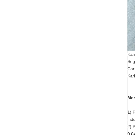
Kam
Seg
Car
Kar
Mem
1) 
ind
2) 
0,