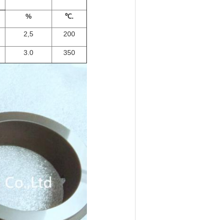
%
℃.
2,5
200
3.0
350