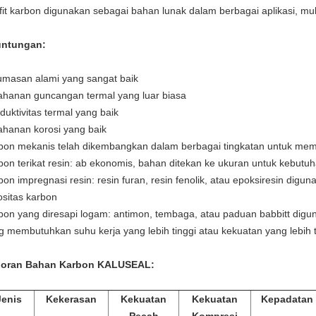
fit karbon digunakan sebagai bahan lunak dalam berbagai aplikasi, mulai
ntungan:
umasan alami yang sangat baik
ahanan guncangan termal yang luar biasa
duktivitas termal yang baik
ahanan korosi yang baik
bon mekanis telah dikembangkan dalam berbagai tingkatan untuk meme
bon terikat resin: ab ekonomis, bahan ditekan ke ukuran untuk kebutu
bon impregnasi resin: resin furan, resin fenolik, atau epoksiresin dig
ositas karbon
bon yang diresapi logam: antimon, tembaga, atau paduan babbitt diguna
g membutuhkan suhu kerja yang lebih tinggi atau kekuatan yang lebih t
oran Bahan Karbon KALUSEAL:
Jenis
Kekerasan
Kekuatan
Kekuatan
Kepadatan