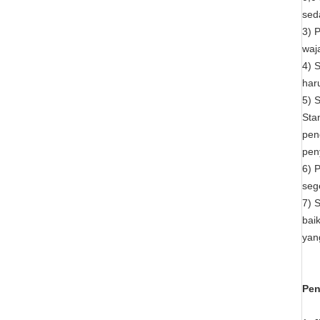
sed
3) 
waj
4) 
har
5) 
Sta
pen
pen
6) 
seg
7) 
bai
yan
Pen