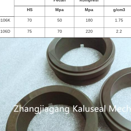
Pecah
Kompresi
HS
Mpa
Mpa
g/cm3
106K
70
50
180
1.75
106D
75
70
220
2.2