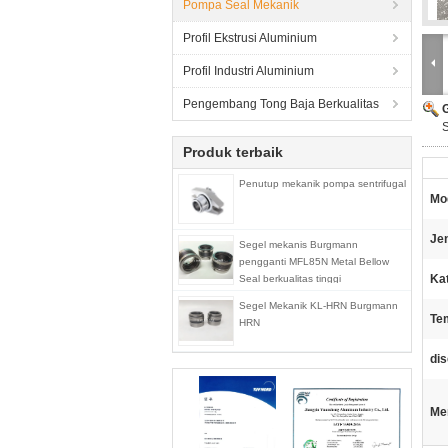
Pompa Seal Mekanik
Profil Ekstrusi Aluminium
Profil Industri Aluminium
Pengembang Tong Baja Berkualitas
Produk terbaik
Penutup mekanik pompa sentrifugal
Mo
Jen
Segel mekanis Burgmann
pengganti MFL85N Metal Bellow
Kat
Seal berkualitas tinggi
Segel Mekanik KL-HRN Burgmann
Te
HRN
di
Me