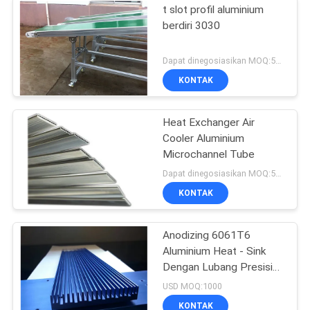
t slot profil aluminium
berdiri 3030
Dapat dinegosiasikan MOQ:500kgs
KONTAK
Heat Exchanger Air
Cooler Aluminium
Microchannel Tube
Dapat dinegosiasikan MOQ:500KGS
KONTAK
Anodizing 6061T6
Aluminium Heat - Sink
Dengan Lubang Presisi
CNC
USD MOQ:1000
KONTAK