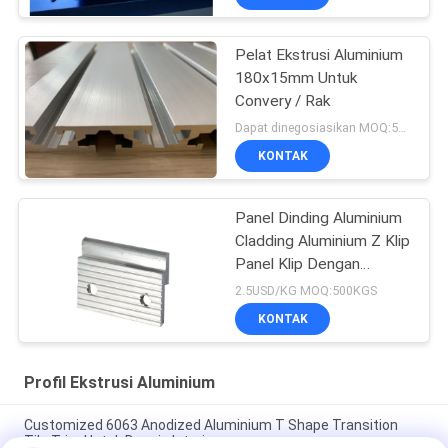
Pelat Ekstrusi Aluminium
180x15mm Untuk
Convery / Rak
Dapat dinegosiasikan MOQ:500KGS
KONTAK
Panel Dinding Aluminium
Cladding Aluminium Z Klip
Panel Klip Dengan
Lubang Pengeboran
2.5USD/KG MOQ:500KGS
KONTAK
Profil Ekstrusi Aluminium
Customized 6063 Anodized Aluminium T Shape Transition
Tile Trim Untuk Desain Interior