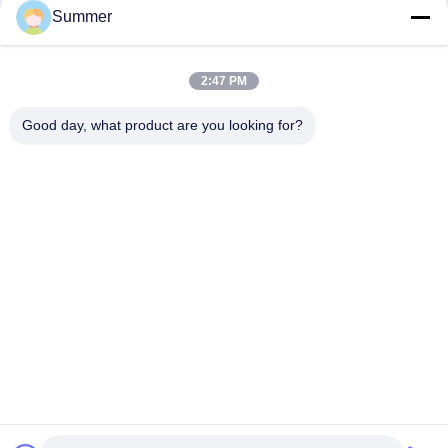
Summer
Konstruksi Pintu Aluminium Profil Sliding Glass Door Extrusion
Slim Profile
2:47 PM
6063 powder coating profil tabung persegi aluminium butiran
kayu untuk dekorasi furnitur
Good day, what product are you looking for?
Bad Request
Semua
Layanan Pembuatan
Aluminium Shelter
Sistem Riling 
Aluminium Wall 
Aluminium
Siding
Lampiran Aluminium
Pendingin Aluminium
7075 Tabung 
Pompa Seal Mekanik
Aluminium