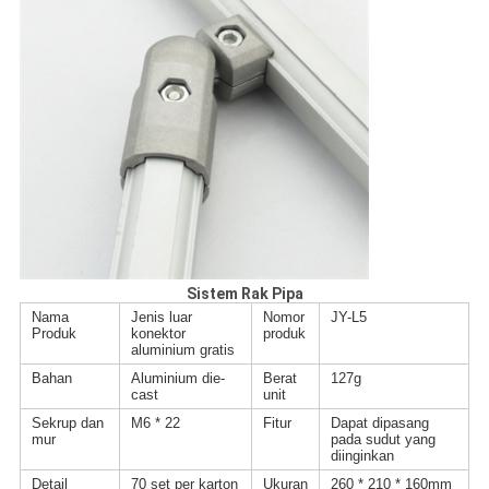
Sistem Rak Pipa
Nama
Jenis luar
Nomor
JY-L5
Produk
konektor
produk
aluminium gratis
Bahan
Aluminium die-
Berat
127g
cast
unit
Sekrup dan
M6 * 22
Fitur
Dapat dipasang
mur
pada sudut yang
diinginkan
Detail
70 set per karton
Ukuran
260 * 210 * 160mm