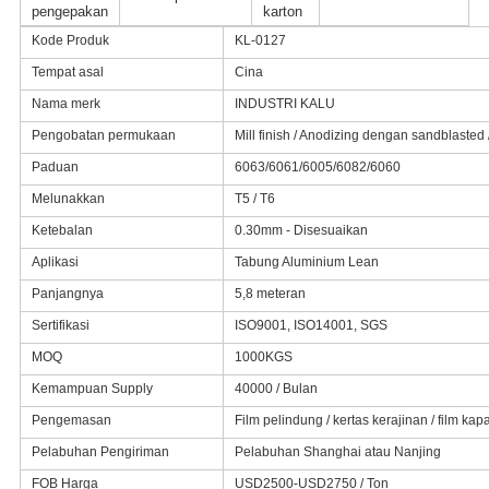
pengepakan
karton
Kode Produk
KL-0127
Tempat asal
Cina
Nama merk
INDUSTRI KALU
Pengobatan permukaan
Mill finish / Anodizing dengan sandblasted 
Paduan
6063/6061/6005/6082/6060
Melunakkan
T5 / T6
Ketebalan
0.30mm - Disesuaikan
Aplikasi
Tabung Aluminium Lean
Panjangnya
5,8 meteran
Sertifikasi
ISO9001, ISO14001, SGS
MOQ
1000KGS
Kemampuan Supply
40000 / Bulan
Pengemasan
Film pelindung / kertas kerajinan / film kapa
Pelabuhan Pengiriman
Pelabuhan Shanghai atau Nanjing
FOB Harga
USD2500-USD2750 / Ton