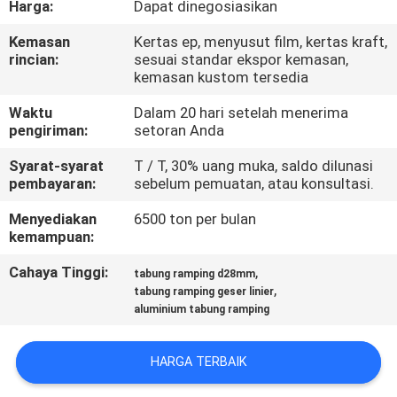
Harga:
Dapat dinegosiasikan
PABRIK
Kemasan
Kertas ep, menyusut film, kertas kraft,
rincian:
sesuai standar ekspor kemasan,
KONTROL
kemasan kustom tersedia
KUALITAS
Waktu
Dalam 20 hari setelah menerima
pengiriman:
setoran Anda
HUBUNGI
Syarat-syarat
T / T, 30% uang muka, saldo dilunasi
KAMI
pembayaran:
sebelum pemuatan, atau konsultasi.
Menyediakan
6500 ton per bulan
kemampuan:
BERITA
Cahaya Tinggi:
,
tabung ramping d28mm
,
tabung ramping geser linier
PERMINTAAN
aluminium tabung ramping
PENAWARAN
HARGA TERBAIK
SITEMAP