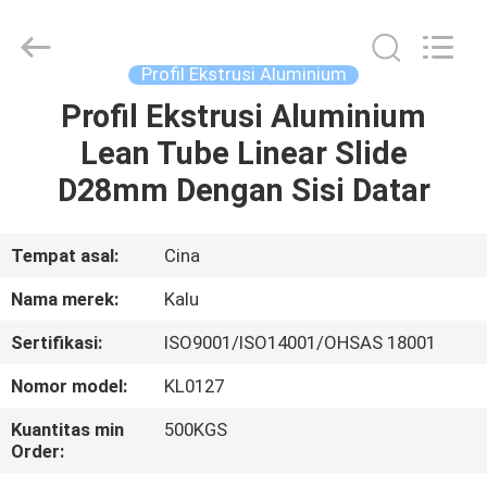
2026
KALU
INDUSTRY.
All
Rights
Profil Ekstrusi Aluminium
Reserved.
Profil Ekstrusi Aluminium
RUMAH
Lean Tube Linear Slide
PRODUK
D28mm Dengan Sisi Datar
TAMPILAN
Tempat asal:
Cina
VR
Nama merek:
Kalu
Sertifikasi:
ISO9001/ISO14001/OHSAS 18001
TENTANG
Nomor model:
KL0127
KAMI
Kuantitas min
500KGS
Order:
TUR