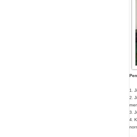
Pen
1. 
2. 
men
3. 
4. 
nor