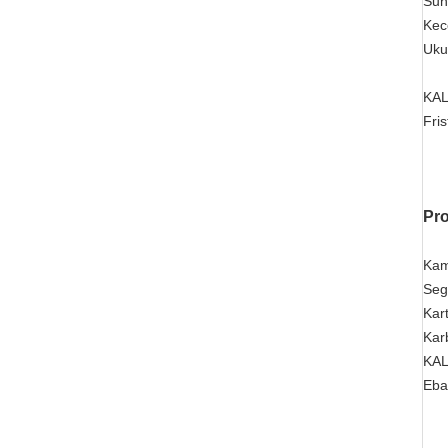
Suh
Kec
Uku
KAL
Fris
Pro
Kam
Seg
Kar
Kar
KAL
Ebar