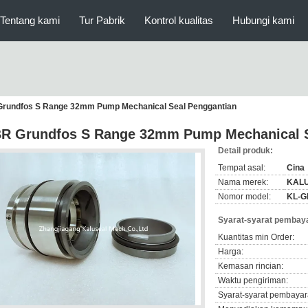
Tentang kami
Tur Pabrik
Kontrol kualitas
Hubungi kami
rundfos S Range 32mm Pump Mechanical Seal Penggantian
R Grundfos S Range 32mm Pump Mechanical S
Detail produk:
Tempat asal:
Cina
Nama merek:
KAL
Nomor model:
KL-G
Syarat-syarat pembaya
Kuantitas min Order:
Harga:
Kemasan rincian:
Waktu pengiriman:
Syarat-syarat pembayar