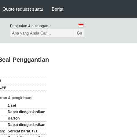
Quote request suatu
Berita
Penjualan & dukungan：
Go
eal Penggantian
U
LF9
ran & pengiriman:
1 set
Dapat dinegosiasikan
Karton
Dapat dinegosiasikan
an:
Serikat barat, t / t,