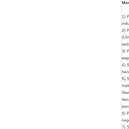
Mem
1) 
ind
2) 
0,0
sed
3) 
waj
4) 
har
5) 
mel
Sta
dan
pen
6) 
seg
7) 