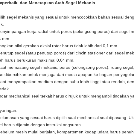
perbaiki dan Menerapkan Arah Segel Mekanis
Pilih segel mekanis yang sesuai untuk mencocokkan bahan sesuai deng
uk.
Penyimpangan kerja radial untuk poros (selongsong poros) dari sege
4 mm
angkan nilai gerakan aksial rotor harus tidak lebih dari 0,1 mm.
Penutup segel (atau penutup poros) dari cincin stasioner dari segel mek
ah harus berukuran maksimal 0,04 mm.
Saat memasang segel mekanis, poros (selongsong poros), ruang segel
us dibersihkan untuk menjaga dari media apapun ke bagian penyegela
Saat menyampaikan medium dengan suhu lebih tinggi atau rendah, d
edak.
ndar mechanical seal terkait harus dirujuk untuk mengambil tindakan ya
yaringan.
Pelumasan yang sesuai harus dipilih saat mechanical seal dipasang.
el harus dijamin dengan instruksi angsuran.
Sebelum mesin mulai berjalan, kompartemen kedap udara harus penu