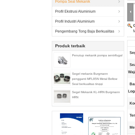
Pompa Seal Mekanik
Profil Ekstrusi Aluminium
Profil Industri Aluminium
Pengembang Tong Baja Berkualitas
Produk terbaik
Se
Penutup mekanik pompa sentrifugal
Sea
Waj
Segel mekanis Burgmann
pengganti MFL85N Metal Bellow
Ba
Seal berkualitas tinggi
Log
Segel Mekanik KL-HRN Burgmann
HRN
Ko
Te
Me