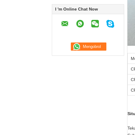
I 'm Online Chat Now
M
CR
CR
CR
Sit
Tek