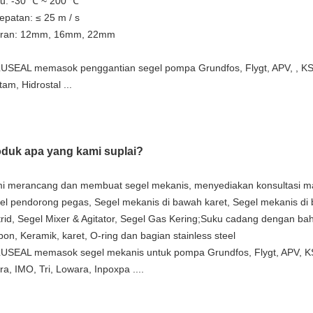
u: -30 ℃ ~ 200 ℃
epatan: ≤ 25 m / s
ran: 12mm, 16mm, 22mm
USEAL memasok penggantian segel pompa Grundfos, Flygt, APV, , KSB
tam, Hidrostal ...
duk apa yang kami suplai?
i merancang dan membuat segel mekanis, menyediakan konsultasi ma
el pendorong pegas, Segel mekanis di bawah karet, Segel mekanis d
trid, Segel Mixer & Agitator, Segel Gas Kering;Suku cadang dengan bah
bon, Keramik, karet, O-ring dan bagian stainless steel
USEAL memasok segel mekanis untuk pompa Grundfos, Flygt, APV, KS
a, IMO, Tri, Lowara, Inpoxpa ....