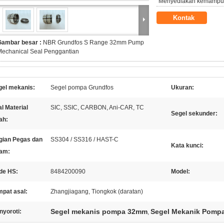
Menyediakan kemampu
Kontak
Gambar besar :
NBR Grundfos S Range 32mm Pump
Mechanical Seal Penggantian
gel mekanis:
Segel pompa Grundfos
Ukuran:
l Material
SIC, SSIC, CARBON, Ani-CAR, TC
Segel sekunder:
ah:
gian Pegas dan
SS304 / SS316 / HAST-C
Kata kunci:
am:
de HS:
8484200090
Model:
mpat asal:
Zhangjiagang, Tiongkok (daratan)
Segel mekanis pompa 32mm
Segel Mekanik Pomp
nyoroti:
,