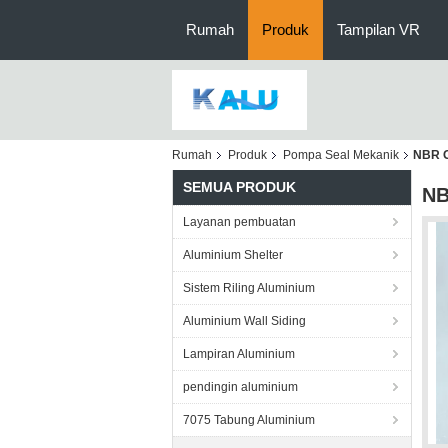
Rumah
Produk
Tampilan VR
Rumah
Produk
Pompa Seal Mekanik
NBR G
SEMUA PRODUK
NB
Layanan pembuatan
Aluminium Shelter
Sistem Riling Aluminium
Aluminium Wall Siding
Lampiran Aluminium
pendingin aluminium
7075 Tabung Aluminium