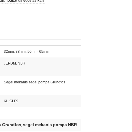
an:
Dapat dinegosiasikan
32mm, 38mm, 50mm, 65mm
, EPDM, NBR
Segel mekanis segel pompa Grundfos
KL-GLF9
a Grundfos
segel mekanis pompa NBR
,