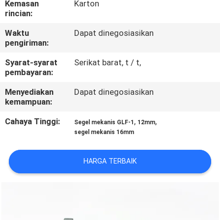
Kemasan
Karton
PABRIK
rincian:
Waktu
Dapat dinegosiasikan
KONTROL
pengiriman:
KUALITAS
Syarat-syarat
Serikat barat, t / t,
pembayaran:
HUBUNGI
Menyediakan
Dapat dinegosiasikan
KAMI
kemampuan:
Cahaya Tinggi:
,
,
Segel mekanis GLF-1
12mm
BERITA
segel mekanis 16mm
HARGA TERBAIK
PERMINTAAN
PENAWARAN
SITEMAP