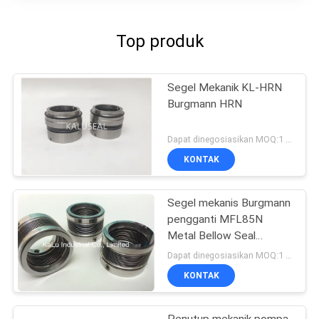
Top produk
Segel Mekanik KL-HRN
Burgmann HRN
Dapat dinegosiasikan MOQ:1 set
KONTAK
Segel mekanis Burgmann
pengganti MFL85N
Metal Bellow Seal
berkualitas tinggi
Dapat dinegosiasikan MOQ:1 set
KONTAK