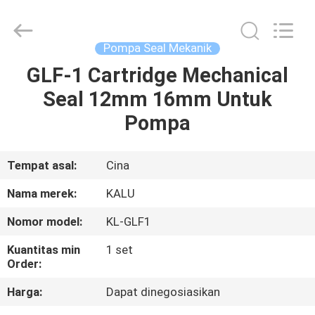
2026
KALU
INDUSTRY.
All
Rights
Pompa Seal Mekanik
Reserved.
GLF-1 Cartridge Mechanical
RUMAH
Seal 12mm 16mm Untuk
PRODUK
Pompa
TAMPILAN
Tempat asal:
Cina
VR
Nama merek:
KALU
Nomor model:
KL-GLF1
TENTANG
Kuantitas min
1 set
KAMI
Order:
Harga:
Dapat dinegosiasikan
TUR