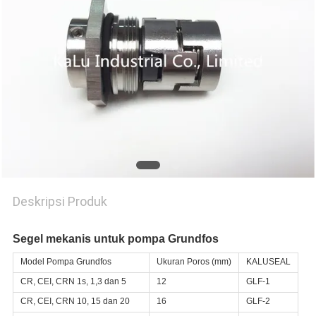
PRIVACY
POLICY
Deskripsi Produk
Segel mekanis untuk pompa Grundfos
Model Pompa Grundfos
Ukuran Poros (mm)
KALUSEAL
CR, CEI, CRN 1s, 1,3 dan 5
12
GLF-1
CR, CEI, CRN 10, 15 dan 20
16
GLF-2