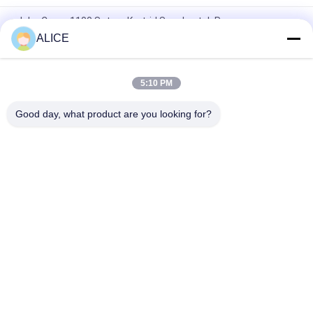
John Crane 1100 Setara Kartrid Segel untuk Pemasangan
Mudah dan Segel Mekanik Pompa yang Disesuaikan
ALICE
Segel mekanik 22mm LOWARA-22-X segel pompa
5:10 PM
KL-C2PP Flowserve ISC2PP Cartridge Type Mechanical Seal
Replacement
Good day, what product are you looking for?
Bad Request
Semua
Layanan Pembuatan
Aluminium Shelter
Sistem Riling 
Aluminium Wall 
Aluminium
Siding
Lampiran Aluminium
Pendingin Aluminium
7075 Tabung 