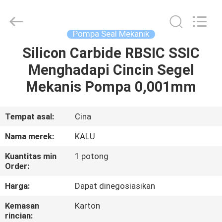
2026
KALU
INDUSTRY.
All
Rights
Pompa Seal Mekanik
Reserved.
Silicon Carbide RBSIC SSIC
RUMAH
Menghadapi Cincin Segel
PRODUK
Mekanis Pompa 0,001mm
TAMPILAN
Tempat asal:
Cina
VR
Nama merek:
KALU
Kuantitas min
1 potong
TENTANG
Order:
KAMI
Harga:
Dapat dinegosiasikan
Kemasan
Karton
TUR
rincian: