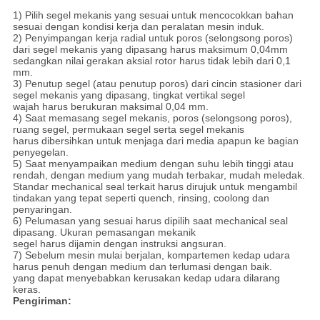
1) Pilih segel mekanis yang sesuai untuk mencocokkan bahan
sesuai dengan kondisi kerja dan peralatan mesin induk.
2) Penyimpangan kerja radial untuk poros (selongsong poros)
dari segel mekanis yang dipasang harus maksimum 0,04mm
sedangkan nilai gerakan aksial rotor harus tidak lebih dari 0,1
mm.
3) Penutup segel (atau penutup poros) dari cincin stasioner dari
segel mekanis yang dipasang, tingkat vertikal segel
wajah harus berukuran maksimal 0,04 mm.
4) Saat memasang segel mekanis, poros (selongsong poros),
ruang segel, permukaan segel serta segel mekanis
harus dibersihkan untuk menjaga dari media apapun ke bagian
penyegelan.
5) Saat menyampaikan medium dengan suhu lebih tinggi atau
rendah, dengan medium yang mudah terbakar, mudah meledak.
Standar mechanical seal terkait harus dirujuk untuk mengambil
tindakan yang tepat seperti quench, rinsing, coolong dan
penyaringan.
6) Pelumasan yang sesuai harus dipilih saat mechanical seal
dipasang. Ukuran pemasangan mekanik
segel harus dijamin dengan instruksi angsuran.
7) Sebelum mesin mulai berjalan, kompartemen kedap udara
harus penuh dengan medium dan terlumasi dengan baik.
yang dapat menyebabkan kerusakan kedap udara dilarang
keras.
Pengiriman: