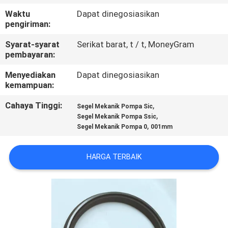
PABRIK
Waktu
Dapat dinegosiasikan
pengiriman:
KONTROL
Syarat-syarat
Serikat barat, t / t, MoneyGram
KUALITAS
pembayaran:
Menyediakan
Dapat dinegosiasikan
kemampuan:
HUBUNGI
KAMI
Cahaya Tinggi:
,
Segel Mekanik Pompa Sic
,
Segel Mekanik Pompa Ssic
,
Segel Mekanik Pompa 0
001mm
BERITA
HARGA TERBAIK
PERMINTAAN
PENAWARAN
SITEMAP