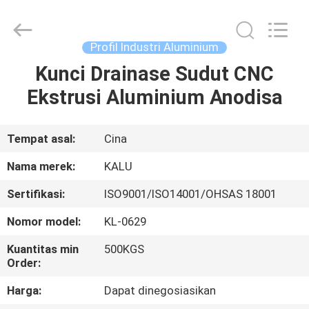
2026
KALU
INDUSTRY.
All
Rights
Profil Industri Aluminium
Reserved.
Kunci Drainase Sudut CNC
RUMAH
Ekstrusi Aluminium Anodisa
PRODUK
Tempat asal:
Cina
TAMPILAN
Nama merek:
KALU
VR
Sertifikasi:
ISO9001/ISO14001/OHSAS 18001
Nomor model:
KL-0629
TENTANG
KAMI
Kuantitas min
500KGS
Order:
Harga:
Dapat dinegosiasikan
TUR