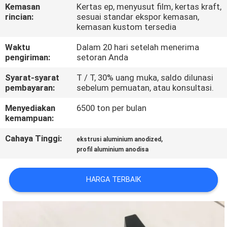
PABRIK
Kemasan
Kertas ep, menyusut film, kertas kraft,
rincian:
sesuai standar ekspor kemasan,
kemasan kustom tersedia
KONTROL
Waktu
Dalam 20 hari setelah menerima
KUALITAS
pengiriman:
setoran Anda
Syarat-syarat
T / T, 30% uang muka, saldo dilunasi
HUBUNGI
pembayaran:
sebelum pemuatan, atau konsultasi.
KAMI
Menyediakan
6500 ton per bulan
kemampuan:
BERITA
Cahaya Tinggi:
,
ekstrusi aluminium anodized
profil aluminium anodisa
PERMINTAAN
HARGA TERBAIK
PENAWARAN
SITEMAP