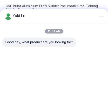
CNC Bulat Aluminium Profil Silinder Pneumatik Profil Tabung
Silinder Pneumatik
Yuki Lu
Bentuk Persegi Profil Ekstrusi Aluminium Berkualitas Tinggi
Untuk Pintu / Jendela
11:41 AM
Black cnc Aluminium Turning and Milling Metal Parts Tube
Custom Aluminium cnc Machining
Good day, what product are you looking for?
Bad Request
Semua
Layanan Pembuatan
Aluminium Shelter
Sistem Riling 
Aluminium Wall 
Aluminium
Siding
Lampiran Aluminium
Pendingin Aluminium