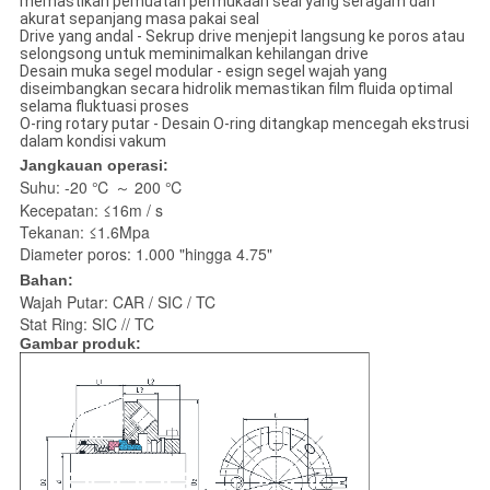
memastikan pemuatan permukaan seal yang seragam dan
akurat sepanjang masa pakai seal
Drive yang andal - Sekrup drive menjepit langsung ke poros atau
selongsong untuk meminimalkan kehilangan drive
Desain muka segel modular - esign segel wajah yang
diseimbangkan secara hidrolik memastikan film fluida optimal
selama fluktuasi proses
O-ring rotary putar - Desain O-ring ditangkap mencegah ekstrusi
dalam kondisi vakum
Jangkauan operasi:
Suhu: -20 ℃ ～ 200 ℃
Kecepatan: ≤16m / s
Tekanan: ≤1.6Mpa
Diameter poros: 1.000 "hingga 4.75"
Bahan:
Wajah Putar: CAR / SIC / TC
Stat Ring: SIC // TC
Gambar produk: