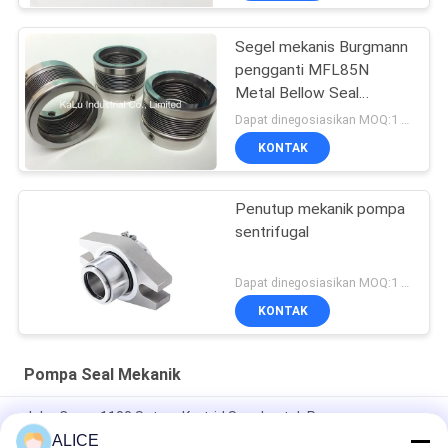
Segel mekanis Burgmann
pengganti MFL85N
Metal Bellow Seal
berkualitas tinggi
Dapat dinegosiasikan MOQ:1 set
KONTAK
Penutup mekanik pompa
sentrifugal
Dapat dinegosiasikan MOQ:1 set
KONTAK
Pompa Seal Mekanik
John Crane 1100 Setara Kartrid Segel untuk Pemasangan
Mudah dan Segel Mekanik Pompa yang Disesuaikan
ALICE