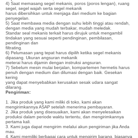
4) Saat memasang segel mekanis, poros (poros lengan), ruang
segel, segel wajah serta segel mekanik
harus dibersihkan untuk menjaga dari medium ke bagian
penyegelan.
5) Saat membawa media dengan suhu lebih tinggi atau rendah,
dengan media yang mudah terbakar, mudah meledak.
Standar seal mekanis terkait harus dirujuk untuk mengambil
tindakan yang sesuai seperti pendinginan, pembilasan,
pendinginan dan
filtrating.
6) Pelumasan yang tepat harus dipilih ketika segel mekanis
dipasang. Ukuran angsuran mekanik
meterai harus dijamin dengan instruksi angsuran.
7) Sebelum mesin mulai berjalan, kompartemen hermetis harus
penuh dengan medium dan dilumasi dengan baik. Gesekan
kering
yang dapat menyebabkan kerusakan sesak udara sangat
dilarang.
Pengiriman:
1. Jika produk yang kami miliki di toko, kami akan
mengirimkannya ASAP setelah menerima pembayaran.
2. Jika produk yang disesuaikan, kami akan menyelesaikan
produksi dalam periode waktu tertentu, dan mengirimkannya
pertama kali.
3. Kami juga dapat mengirim melalui akun pengiriman jika Anda
mau.
4. Kami memiliki berbagai cara untuk mengirim barang, biasanya