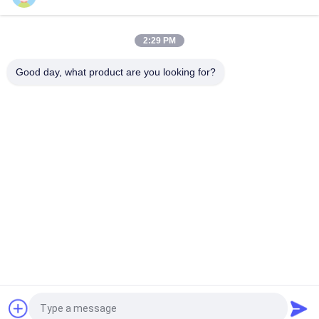
Segel mekanik 22mm LOWARA-22-X segel pompa
2:29 PM
KL-C2PP Flowserve ISC2PP Cartridge Type Mechanical Seal
Replacement
Good day, what product are you looking for?
Bad Request
Semua
Layanan Pembuatan
Aluminium Shelter
Sistem Riling 
Aluminium Wall 
Aluminium
Siding
Lampiran Aluminium
Pendingin Aluminium
7075 Tabung 
Pompa Seal Mekanik
Aluminium
Quote request suatu