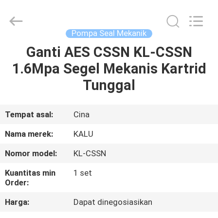
2026
KALU
INDUSTRY.
All
Rights
Pompa Seal Mekanik
Reserved.
Ganti AES CSSN KL-CSSN
RUMAH
1.6Mpa Segel Mekanis Kartrid
PRODUK
Tunggal
TAMPILAN
Tempat asal:
Cina
VR
Nama merek:
KALU
Nomor model:
KL-CSSN
TENTANG
Kuantitas min
1 set
KAMI
Order:
Harga:
Dapat dinegosiasikan
TUR