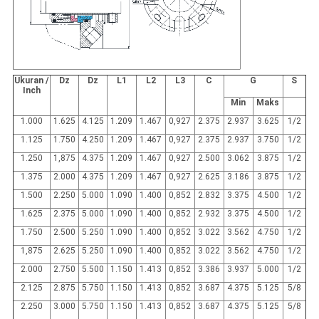
Ukuran /
Dz
Dz
L1
L2
L3
C
G
S
Inch
Min
Maks
1.000
1.625
4.125
1.209
1.467
0,927
2.375
2.937
3.625
1/2
1.125
1.750
4.250
1.209
1.467
0,927
2.375
2.937
3.750
1/2
1.250
1,875
4.375
1.209
1.467
0,927
2.500
3.062
3.875
1/2
1.375
2.000
4.375
1.209
1.467
0,927
2.625
3.186
3.875
1/2
1.500
2.250
5.000
1.090
1.400
0,852
2.832
3.375
4.500
1/2
1.625
2.375
5.000
1.090
1.400
0,852
2.932
3.375
4.500
1/2
1.750
2.500
5.250
1.090
1.400
0,852
3.022
3.562
4.750
1/2
1,875
2.625
5.250
1.090
1.400
0,852
3.022
3.562
4.750
1/2
2.000
2.750
5.500
1.150
1.413
0,852
3.386
3.937
5.000
1/2
2.125
2.875
5.750
1.150
1.413
0,852
3.687
4.375
5.125
5/8
2.250
3.000
5.750
1.150
1.413
0,852
3.687
4.375
5.125
5/8