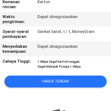
Kemasan
Karton
PABRIK
rincian:
Waktu
Dapat dinegosiasikan
KONTROL
pengiriman:
KUALITAS
Syarat-syarat
Serikat barat, t / t, MoneyGram
pembayaran:
HUBUNGI
Menyediakan
Dapat dinegosiasikan
KAMI
kemampuan:
Cahaya Tinggi:
,
1.6Mpa Segel kartrid tunggal
BERITA
Segel Mekanik Pompa 1.6Mpa
HARGA TERBAIK
PERMINTAAN
PENAWARAN
SITEMAP