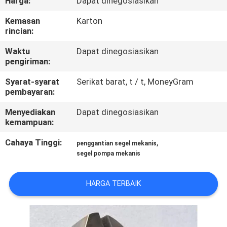
Harga:
Dapat dinegosiasikan
PABRIK
Kemasan
Karton
rincian:
KONTROL
Waktu
Dapat dinegosiasikan
KUALITAS
pengiriman:
Syarat-syarat
Serikat barat, t / t, MoneyGram
HUBUNGI
pembayaran:
KAMI
Menyediakan
Dapat dinegosiasikan
kemampuan:
BERITA
Cahaya Tinggi:
,
penggantian segel mekanis
segel pompa mekanis
PERMINTAAN
HARGA TERBAIK
PENAWARAN
SITEMAP