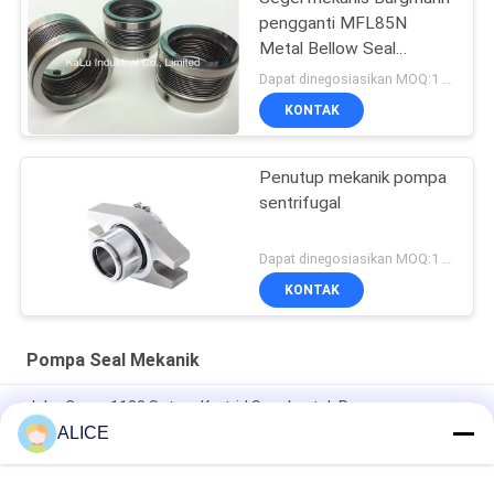
pengganti MFL85N
Metal Bellow Seal
berkualitas tinggi
Dapat dinegosiasikan MOQ:1 set
KONTAK
Penutup mekanik pompa
sentrifugal
Dapat dinegosiasikan MOQ:1 set
KONTAK
Pompa Seal Mekanik
John Crane 1100 Setara Kartrid Segel untuk Pemasangan
Mudah dan Segel Mekanik Pompa yang Disesuaikan
ALICE
Segel mekanik 22mm LOWARA-22-X segel pompa