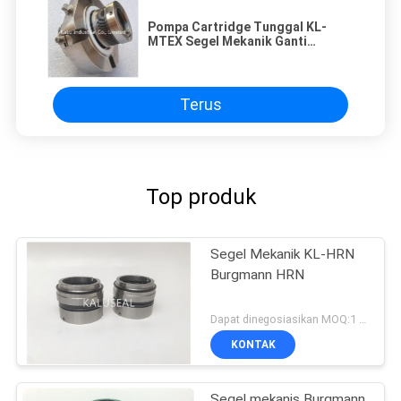
Pompa Cartridge Tunggal KL-
MTEX Segel Mekanik Ganti
Burgamann MTEX ​​Metal Bellow
Terus
Top produk
Segel Mekanik KL-HRN
Burgmann HRN
Dapat dinegosiasikan MOQ:1 set
KONTAK
Segel mekanis Burgmann