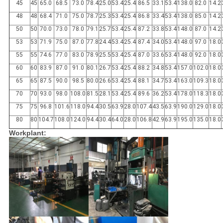
45
45
65.0
68.5
73.0
78.4
25.0
53.4
25.4
86.5
33.1
53.4
138.0
82.0
14.2
48
48
68.4
71.0
75.0
78.7
25.3
53.4
25.4
86.8
33.4
53.4
138.0
85.0
14.2
50
50
70.0
73.0
78.0
79.1
25.7
53.4
25.4
87.2
33.8
53.4
148.0
87.0
14.2
53
53
71.9
75.0
87.0
77.8
24.4
53.4
25.4
87.4
34.0
53.4
148.0
97.0
18.0
55
55
74.6
77.0
83.0
78.9
25.5
53.4
25.4
87.0
33.6
53.4
148.0
92.0
18.0
60
60
83.9
87.0
91.0
80.1
26.7
53.4
25.4
88.2
34.8
53.4
157.0
102.0
18.0
65
65
87.5
90.0
98.5
80.0
26.6
53.4
25.4
88.1
34.7
53.4
163.0
109.3
18.0
70
70
93.0
98.0
108.0
81.5
28.1
53.4
25.4
89.6
36.2
53.4
178.0
118.3
18.0
75
75
96.8
101.6
118.0
94.4
30.5
63.9
28.0
107.4
43.5
63.9
190.0
129.0
18.0
80
80
104.7
108.0
124.0
94.4
30.4
64.0
28.0
106.8
42.9
63.9
195.0
135.0
18.0
Workplant: