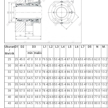
Ukuran
D1
D2
D3
L1
L2
L3
L4
L5
L6
L7
D5
N
M.
/
min
maks
Metrik
25
25
45.0
47.0
51.0
79.5
26.1
53.4
25.4
87.0
33.6
53.4
105.0
62.0
13.2
30
30
49.4
52.0
56.0
78.4
25.0
53.4
25.4
86.5
33.1
53.4
105.0
67.0
13.2
32
32
52.3
54.5
57.0
78.4
25.0
53.4
25.4
86.5
33.1
53.4
108.0
70.0
13.2
33
33
52.3
54.5
57.0
78.4
25.0
53.4
25.4
86.5
33.1
53.4
108.0
70.0
13.2
35
35
54.8
58.0
61.5
78.4
25.0
53.4
25.4
86.5
33.1
53.4
113.0
72.0
13.2
38
38
57.5
60.0
66.0
78.4
25.0
53.4
25.4
86.5
33.1
53.4
123.0
75.0
14.0
40
40
58.8
62.0
68.0
78.2
24.8
53.4
25.4
86.3
32.9
53.4
123.0
77.0
14.2
43
43
61.9
64.5
70.5
78.4
25.0
53.4
25.4
86.5
33.1
53.4
133.0
80.0
14.2