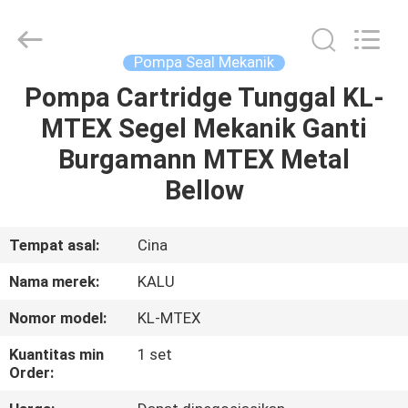
2026
KALU
INDUSTRY.
All
Rights
Pompa Seal Mekanik
Reserved.
Pompa Cartridge Tunggal KL-
RUMAH
MTEX Segel Mekanik Ganti
PRODUK
Burgamann MTEX ​​Metal
Bellow
TAMPILAN
VR
Tempat asal:
Cina
Nama merek:
KALU
TENTANG
Nomor model:
KL-MTEX
KAMI
Kuantitas min
1 set
Order:
TUR