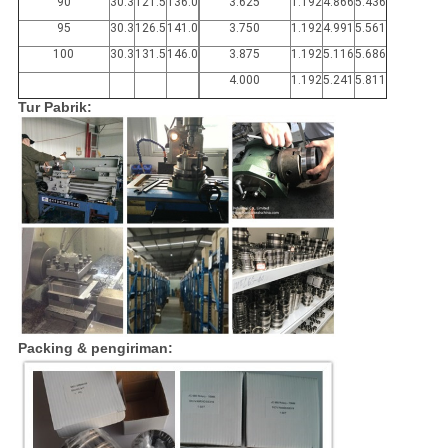
90
30.3
121.5
136.0
3.625
1.192
4.866
5.436
95
30.3
126.5
141.0
3.750
1.192
4.991
5.561
100
30.3
131.5
146.0
3.875
1.192
5.116
5.686
4.000
1.192
5.241
5.811
Tur Pabrik:
Packing & pengiriman: