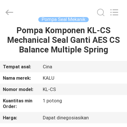
2026
KALU
INDUSTRY.
All
Rights
Pompa Seal Mekanik
Reserved.
Pompa Komponen KL-CS
RUMAH
Mechanical Seal Ganti AES CS
PRODUK
Balance Multiple Spring
TAMPILAN
Tempat asal:
Cina
VR
Nama merek:
KALU
Nomor model:
KL-CS
TENTANG
Kuantitas min
1 potong
KAMI
Order:
Harga:
Dapat dinegosiasikan
TUR