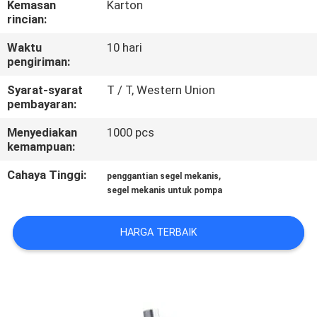
Kemasan
Karton
PABRIK
rincian:
Waktu
10 hari
KONTROL
pengiriman:
KUALITAS
Syarat-syarat
T / T, Western Union
pembayaran:
HUBUNGI
Menyediakan
1000 pcs
KAMI
kemampuan:
Cahaya Tinggi:
,
penggantian segel mekanis
BERITA
segel mekanis untuk pompa
HARGA TERBAIK
PERMINTAAN
PENAWARAN
SITEMAP