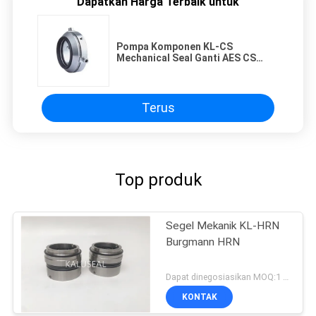
Dapatkan Harga Terbaik untuk
Pompa Komponen KL-CS
Mechanical Seal Ganti AES CS
Balance Multiple Spring
Terus
Top produk
Segel Mekanik KL-HRN
Burgmann HRN
Dapat dinegosiasikan MOQ:1 set
KONTAK