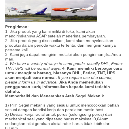
Pengiriman:
1. Jika produk yang kami miliki di toko, kami akan
mengirimkannya ASAP setelah menerima pembayaran.
2. Jika produk yang disesuaikan, kami akan menyelesaikan
produksi dalam periode waktu tertentu, dan mengirimkannya
pertama kali.
3. Kami juga dapat mengirim melalui akun pengiriman jika Anda
mau.
4. We have a variety of ways to send goods, usually DHL, Fedex,
TNT, UPS will be normal ways.
4. Kami memiliki berbagai cara
untuk mengirim barang, biasanya DHL, Fedex, TNT, UPS
akan menjadi cara normal.
If you require use of a courier,
please inform us in advance.
Jika Anda memerlukan
penggunaan kurir, informasikan kepada kami terlebih
dahulu.
Memperbaiki dan Menerapkan Arah Segel Mekanik
1) Pilih Segel mekanis yang sesuai untuk mencocokkan bahan
sesuai dengan kondisi kerja dan peralatan mesin host.
2) Deviasi kerja radial untuk poros (selongsong poros) dari
mechanical seal yang dipasang harus maksimal 0,04mm
sedangkan nilai gerakan aksial rotor harus tidak lebih dari
0,1mm.