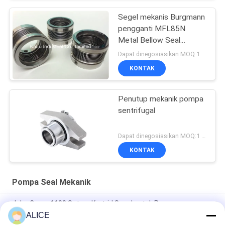
Segel mekanis Burgmann
pengganti MFL85N
Metal Bellow Seal
berkualitas tinggi
Dapat dinegosiasikan MOQ:1 set
KONTAK
Penutup mekanik pompa
sentrifugal
Dapat dinegosiasikan MOQ:1 set
KONTAK
Pompa Seal Mekanik
John Crane 1100 Setara Kartrid Segel untuk Pemasangan
Mudah dan Segel Mekanik Pompa yang Disesuaikan
ALICE