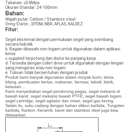
Tekanan: ≤0.8Mpa
Ukuran Standar: 24-100mm
Bahan:
Wajah putar: Carbon / Stainless steel
Oring Statis: , EPDM, NBR, AFLAS, KALREZ
Fitur:
Segel eksternal dengan permukaan segel yang seimbang
secara hidrolik
b. Bagian dibasahi non-logam untuk digunakan dalam aplikasi
kimia
c.supplied terpotong dan diatur ke panjang kerja
d. Tersedia dengan collet drive untuk digunakan dengan lengan
yang mengeras atau non-logam
e. Tulisan tidak bersentuhan dengan produk
Produk kami banyak digunakan dalam minyak bumi, kimia,
kilang, pembuatan kertas, makanan, farmasi, tekstil, listrik,
kelautan ...
Kami menyediakan segel pendorong pegas, segel mekanis di
bawah karet, segel mekanis bawah PTFE, segel bawah logam,
segel cartridge, segel agitator dan mixer, segel gas kering.
Selain itu, suku cadang dengan bahan silikon karbida, Tungsten
karbida, Karbon, Keramik, karet dan stainless steel juga bisa
ditawarkan.