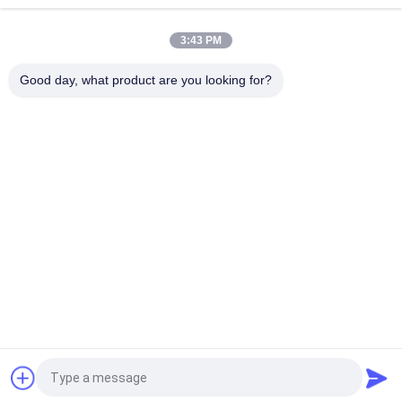
Segel mekanik 22mm LOWARA-22-X segel pompa
3:43 PM
KL-C2PP Flowserve ISC2PP Cartridge Type Mechanical Seal
Replacement
Good day, what product are you looking for?
Bad Request
Semua
Layanan Pembuatan
Aluminium Shelter
Sistem Riling 
Aluminium Wall 
Aluminium
Siding
Lampiran Aluminium
Pendingin Aluminium
7075 Tabung 
Pompa Seal Mekanik
Aluminium
Quote request suatu