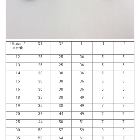
Ukuran /
D1
D2
L
L1
L2
Metrik
12
25
25
36
5
5
13
25
25
36
5
5
14
30
30
36
5
5
15
30
30
36
5
5
16
30
30
36
5
5
18
35
38
49
7
7
19
35
38
49
7
7
20
38
44
49
7
7
25
44
50
51
7
7
30
50
57
59
9
8
35
58
64
61
9
9