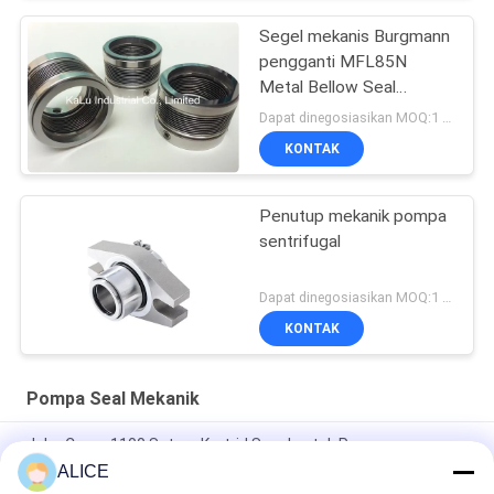
Segel mekanis Burgmann
pengganti MFL85N
Metal Bellow Seal
berkualitas tinggi
Dapat dinegosiasikan MOQ:1 set
KONTAK
Penutup mekanik pompa
sentrifugal
Dapat dinegosiasikan MOQ:1 set
KONTAK
Pompa Seal Mekanik
John Crane 1100 Setara Kartrid Segel untuk Pemasangan
Mudah dan Segel Mekanik Pompa yang Disesuaikan
ALICE