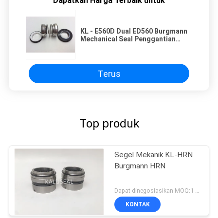
Dapatkan Harga Terbaik untuk
KL - E560D Dual ED560 Burgmann
Mechanical Seal Penggantian
Untuk Pompa Air
Terus
Top produk
Segel Mekanik KL-HRN
Burgmann HRN
Dapat dinegosiasikan MOQ:1 set
KONTAK