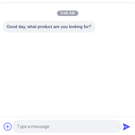
Segel mekanik 22mm LOWARA-22-X segel pompa
5:49 AM
KL-C2PP Flowserve ISC2PP Cartridge Type Mechanical Seal
Replacement
Good day, what product are you looking for?
Bad Request
Semua
Layanan Pembuatan
Aluminium Shelter
Sistem Riling 
Aluminium Wall 
Aluminium
Siding
Lampiran Aluminium
Pendingin Aluminium
7075 Tabung 
Pompa Seal Mekanik
Aluminium
Quote request suatu