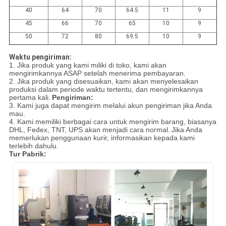
40
64
70
64.5
11
9
45
66
70
65
10
9
50
72
80
69.5
10
9
Waktu pengiriman:
1. Jika produk yang kami miliki di toko, kami akan
mengirimkannya ASAP setelah menerima pembayaran.
2. Jika produk yang disesuaikan, kami akan menyelesaikan
produksi dalam periode waktu tertentu, dan mengirimkannya
pertama kali.
Pengiriman:
3. Kami juga dapat mengirim melalui akun pengiriman jika Anda
mau.
4. Kami memiliki berbagai cara untuk mengirim barang, biasanya
DHL, Fedex, TNT, UPS akan menjadi cara normal.
Jika Anda
memerlukan penggunaan kurir, informasikan kepada kami
terlebih dahulu.
Tur Pabrik: