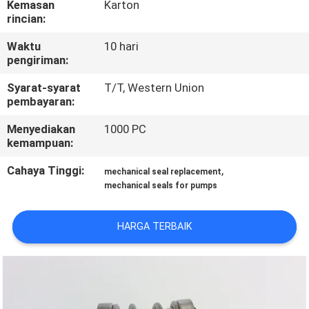
Kemasan
Karton
PABRIK
rincian:
Waktu
10 hari
KONTROL
pengiriman:
KUALITAS
Syarat-syarat
T/T, Western Union
pembayaran:
HUBUNGI
Menyediakan
1000 PC
KAMI
kemampuan:
Cahaya Tinggi:
,
mechanical seal replacement
BERITA
mechanical seals for pumps
HARGA TERBAIK
PERMINTAAN
PENAWARAN
SITEMAP