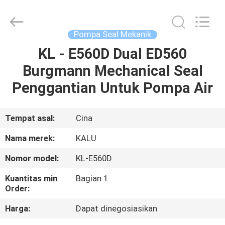
2026
KALU
INDUSTRY.
All
Rights
Pompa Seal Mekanik
Reserved.
KL - E560D Dual ED560
RUMAH
Burgmann Mechanical Seal
PRODUK
Penggantian Untuk Pompa Air
TAMPILAN
Tempat asal:
Cina
VR
Nama merek:
KALU
Nomor model:
KL-E560D
TENTANG
Kuantitas min
Bagian 1
KAMI
Order:
Harga:
Dapat dinegosiasikan
TUR