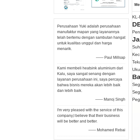
Me
KL-
D
Perusahaan Yuki adalah perusahaan
Pen
manufaktur mapan yang layanannya
telah bertemu dengan sambutan hangat
Ja
untuk kualitas unggul dan harga
Suh
menarik.
Kec
—— Paul Millsap
Tek
Kami membeli heatsink aluminium dari
Uku
Kalu, saya sangat senang dengan
Ba
layanan perusahaan ini, saya percaya
Sege
bahwa bisnis mereka akan lebih baik
dan lebih baik.
Seg
Peg
—— Manoj Singh
I'm very pleased with the service of this
company,I believe that their business
will be better and better.
—— Mohamed Rebai