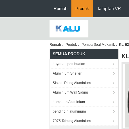
Rumah
Produk
Tampilan VR
Rumah
Produk
Pompa Seal Mekanik
KL-E2
SEMUA PRODUK
KL
Layanan pembuatan
Aluminium Shelter
Sistem Riling Aluminium
Aluminium Wall Siding
Lampiran Aluminium
pendingin aluminium
7075 Tabung Aluminium