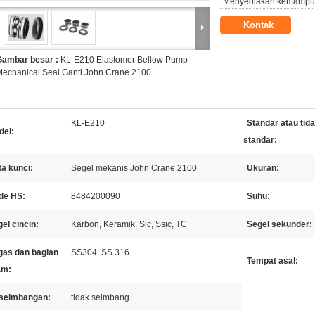
Menyediakan kemampu
Kontak
Gambar besar :
KL-E210 Elastomer Bellow Pump
echanical Seal Ganti John Crane 2100
KL-E210
Standar atau tid
del:
standar:
a kunci:
Segel mekanis John Crane 2100
Ukuran:
de HS:
8484200090
Suhu:
el cincin:
Karbon, Keramik, Sic, Ssic, TC
Segel sekunder:
gas dan bagian
SS304, SS 316
Tempat asal:
am:
seimbangan:
tidak seimbang