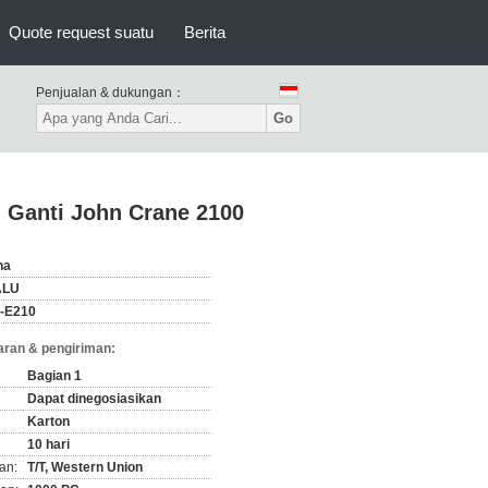
Quote request suatu
Berita
Penjualan & dukungan：
Go
 Ganti John Crane 2100
na
ALU
-E210
ran & pengiriman:
Bagian 1
Dapat dinegosiasikan
Karton
10 hari
an:
T/T, Western Union