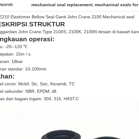
mechanical seal replacement
mechanical seals fo
nyoroti:
,
E210 Elastomer Bellow Seal Ganti John Crane 2100 Mechanical seal
ESKRIPSI STRUKTUR
ggantian John Crane Type 2100S, 2100K, 2100N desain di bawah kare
ngkauan operasi:
u: -20--120 ℃
epatan: 15m / s.
anan: 18bar
ran standar: 10-100mm
han:
l cincin: Mobil, Sic, Ssic, Keramik, TC
el sekunder: NBR, EPDM, dll.
as dan bagian logam: 304, 316, HAST.C