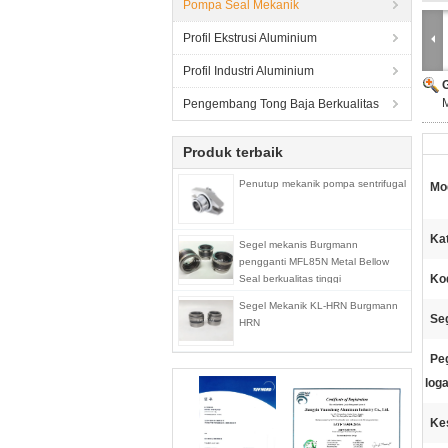
Pompa Seal Mekanik
Profil Ekstrusi Aluminium
Profil Industri Aluminium
M
Pengembang Tong Baja Berkualitas
Produk terbaik
Penutup mekanik pompa sentrifugal
Mo
Kat
Segel mekanis Burgmann
pengganti MFL85N Metal Bellow
Ko
Seal berkualitas tinggi
Segel Mekanik KL-HRN Burgmann
Seg
HRN
Pe
log
Ke