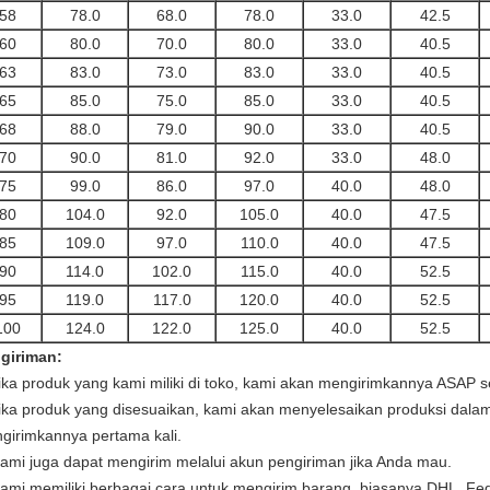
58
78.0
68.0
78.0
33.0
42.5
60
80.0
70.0
80.0
33.0
40.5
63
83.0
73.0
83.0
33.0
40.5
65
85.0
75.0
85.0
33.0
40.5
68
88.0
79.0
90.0
33.0
40.5
70
90.0
81.0
92.0
33.0
48.0
75
99.0
86.0
97.0
40.0
48.0
80
104.0
92.0
105.0
40.0
47.5
85
109.0
97.0
110.0
40.0
47.5
90
114.0
102.0
115.0
40.0
52.5
95
119.0
117.0
120.0
40.0
52.5
100
124.0
122.0
125.0
40.0
52.5
giriman:
Jika produk yang kami miliki di toko, kami akan mengirimkannya ASAP
Jika produk yang disesuaikan, kami akan menyelesaikan produksi dalam
girimkannya pertama kali.
Kami juga dapat mengirim melalui akun pengiriman jika Anda mau.
Kami memiliki berbagai cara untuk mengirim barang, biasanya DHL, Fe