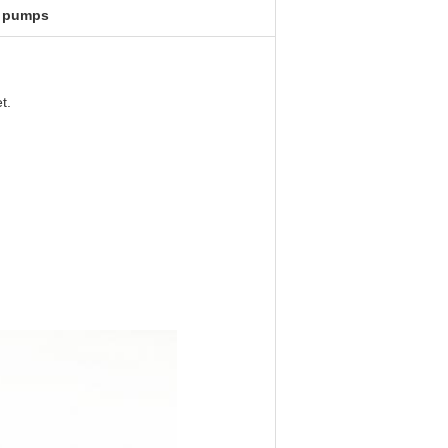
r pumps
t.