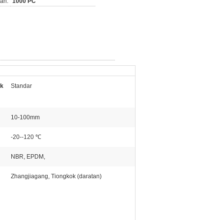
an:
1000 PC
ak
Standar
10-100mm
-20--120 ℃
NBR, EPDM,
Zhangjiagang, Tiongkok (daratan)