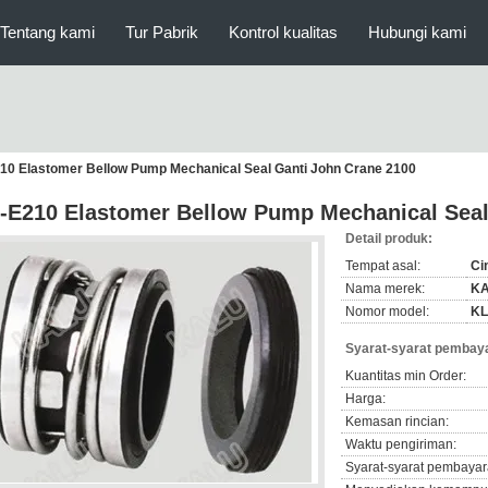
Tentang kami
Tur Pabrik
Kontrol kualitas
Hubungi kami
10 Elastomer Bellow Pump Mechanical Seal Ganti John Crane 2100
-E210 Elastomer Bellow Pump Mechanical Seal
Detail produk:
Tempat asal:
Ci
Nama merek:
K
Nomor model:
KL
Syarat-syarat pembaya
Kuantitas min Order:
Harga:
Kemasan rincian:
Waktu pengiriman:
Syarat-syarat pembayar