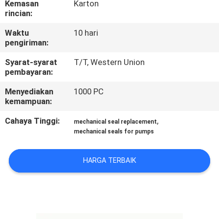
Kemasan
Karton
PABRIK
rincian:
Waktu
10 hari
KONTROL
pengiriman:
KUALITAS
Syarat-syarat
T/T, Western Union
pembayaran:
HUBUNGI
Menyediakan
1000 PC
KAMI
kemampuan:
Cahaya Tinggi:
,
mechanical seal replacement
BERITA
mechanical seals for pumps
HARGA TERBAIK
PERMINTAAN
PENAWARAN
SITEMAP