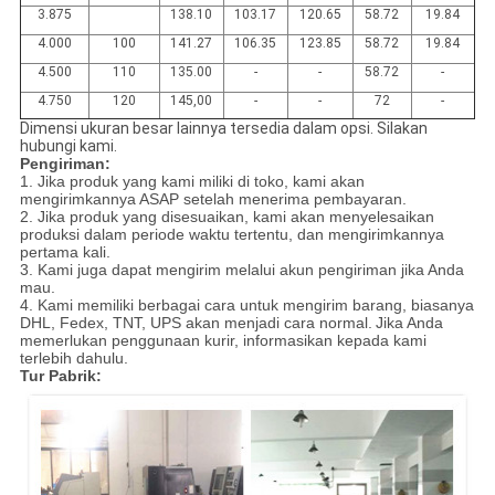
3.875
138.10
103.17
120.65
58.72
19.84
4.000
100
141.27
106.35
123.85
58.72
19.84
4.500
110
135.00
-
-
58.72
-
4.750
120
145,00
-
-
72
-
Dimensi ukuran besar lainnya tersedia dalam opsi. Silakan
hubungi kami.
Pengiriman:
1. Jika produk yang kami miliki di toko, kami akan
mengirimkannya ASAP setelah menerima pembayaran.
2. Jika produk yang disesuaikan, kami akan menyelesaikan
produksi dalam periode waktu tertentu, dan mengirimkannya
pertama kali.
3. Kami juga dapat mengirim melalui akun pengiriman jika Anda
mau.
4. Kami memiliki berbagai cara untuk mengirim barang, biasanya
DHL, Fedex, TNT, UPS akan menjadi cara normal.
Jika Anda
memerlukan penggunaan kurir, informasikan kepada kami
terlebih dahulu.
Tur Pabrik: