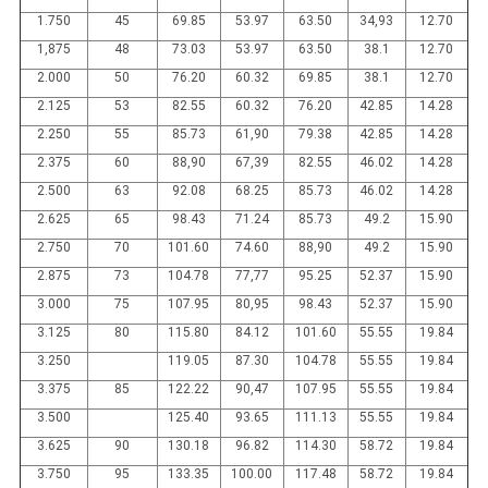
1.750
45
69.85
53.97
63.50
34,93
12.70
1,875
48
73.03
53.97
63.50
38.1
12.70
2.000
50
76.20
60.32
69.85
38.1
12.70
2.125
53
82.55
60.32
76.20
42.85
14.28
2.250
55
85.73
61,90
79.38
42.85
14.28
2.375
60
88,90
67,39
82.55
46.02
14.28
2.500
63
92.08
68.25
85.73
46.02
14.28
2.625
65
98.43
71.24
85.73
49.2
15.90
2.750
70
101.60
74.60
88,90
49.2
15.90
2.875
73
104.78
77,77
95.25
52.37
15.90
3.000
75
107.95
80,95
98.43
52.37
15.90
3.125
80
115.80
84.12
101.60
55.55
19.84
3.250
119.05
87.30
104.78
55.55
19.84
3.375
85
122.22
90,47
107.95
55.55
19.84
3.500
125.40
93.65
111.13
55.55
19.84
3.625
90
130.18
96.82
114.30
58.72
19.84
3.750
95
133.35
100.00
117.48
58.72
19.84