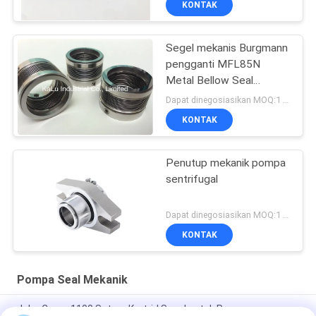
KONTAK
Segel mekanis Burgmann
pengganti MFL85N
Metal Bellow Seal
berkualitas tinggi
Dapat dinegosiasikan MOQ:1 set
KONTAK
Penutup mekanik pompa
sentrifugal
Dapat dinegosiasikan MOQ:1 set
KONTAK
Pompa Seal Mekanik
John Crane 1100 Setara Kartrid Segel untuk Pemasangan