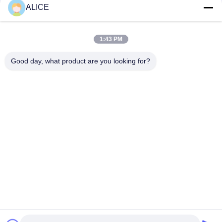
Mudah dan Segel Mekanik Pompa yang Disesuaikan
ALICE
Segel mekanik 22mm LOWARA-22-X segel pompa
1:43 PM
KL-C2PP Flowserve ISC2PP Cartridge Type Mechanical Seal
Replacement
Good day, what product are you looking for?
Bad Request
Semua
Layanan Pembuatan
Aluminium Shelter
Sistem Riling 
Aluminium Wall 
Aluminium
Siding
Lampiran Aluminium
Pendingin Aluminium
7075 Tabung 
Pompa Seal Mekanik
Aluminium