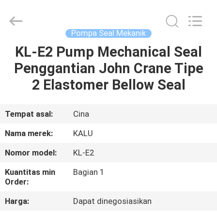
2026
KALU
INDUSTRY.
All
Rights
Pompa Seal Mekanik
Reserved.
KL-E2 Pump Mechanical Seal
RUMAH
Penggantian John Crane Tipe
PRODUK
2 Elastomer Bellow Seal
TAMPILAN
Tempat asal:
Cina
VR
Nama merek:
KALU
Nomor model:
KL-E2
TENTANG
Kuantitas min
Bagian 1
KAMI
Order:
Harga:
Dapat dinegosiasikan
TUR