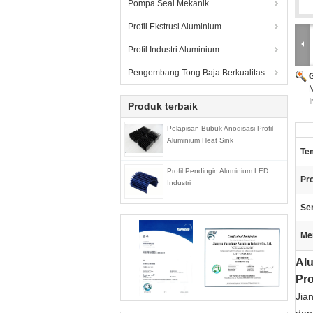
Pompa Seal Mekanik
Profil Ekstrusi Aluminium
Profil Industri Aluminium
Pengembang Tong Baja Berkualitas
I
Produk terbaik
Pelapisan Bubuk Anodisasi Profil
Aluminium Heat Sink
Tem
Profil Pendingin Aluminium LED
Pr
Industri
Ser
Me
Alu
Pro
Jia