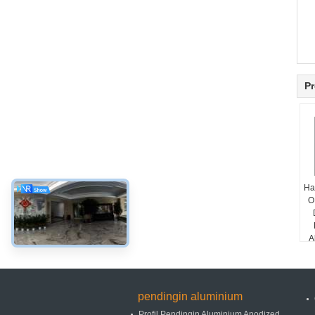
Pr
Ha
O
A
pendingin aluminium
Profil Pendingin Aluminium Anodized