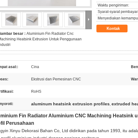
Waktu pengiriman:
Syarat-syarat pembayar
Menyediakan kemampu
Kontak
Gambar besar :
Aluminium Fin Radiator Cnc
Machining Heatsink Extrusion Untuk Penggunaan
ndustri
pat asal::
Cina
Ben
oses:
Ekstrusi dan Pemesinan CNC
War
tifikasi:
RoHS
aluminum heatsink extrusion profiles
extruded hea
nyoroti:
,
minium Fin Radiator Aluminium CNC Machining Heatsink u
fil Perusahaan
ngyin Xinyu Dekorasi Bahan Co, Ltd didirikan pada tahun 1993, itu ada