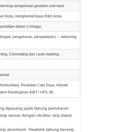
 teknologi pengelasan gesekan unik kami
lihan Anda, menghemat biaya R&D Anda
 prototipe dalam 1 minggu
ggilingan, pengeboran, penyadapan) --- deburring
inting, Chromating dan Laser marking.
sional
Komunikasi, Peralatan Catu Daya, Industri
istem Pendinginan IGBT / UPS, dll.
ang dipasang pada tabung pertukaran
ip sesuai dengan struktur sirip dapat
irip aluminium. Heatsink tabung bersirip