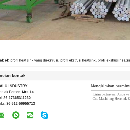
,
,
abel:
profil heat sink yang diekstrusi
profil ekstrusi heatsink
profil ekstrusi heat
ncian kontak
ALU INDUSTRY
Mengirimkan permint
ontak Person:
Mrs. Lu
el:
86-17365311230
aks:
86-512-56955713