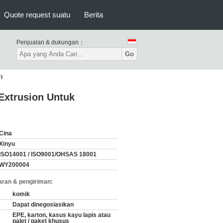
Quote request suatu
Berita
Penjualan & dukungan：
Go
i
Extrusion Untuk
Cina
Xinyu
ISO14001 / ISO9001/OHSAS 18001
WY200004
ran & pengiriman:
komik
Dapat dinegosiasikan
EPE, karton, kasus kayu lapis atau
palet / paket khusus