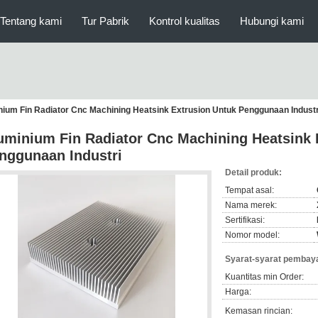
Tentang kami
Tur Pabrik
Kontrol kualitas
Hubungi kami
nium Fin Radiator Cnc Machining Heatsink Extrusion Untuk Penggunaan Industr
uminium Fin Radiator Cnc Machining Heatsink 
nggunaan Industri
Detail produk:
Tempat asal:
Nama merek:
Sertifikasi:
Nomor model:
Syarat-syarat pembaya
Kuantitas min Order:
Harga:
Kemasan rincian: