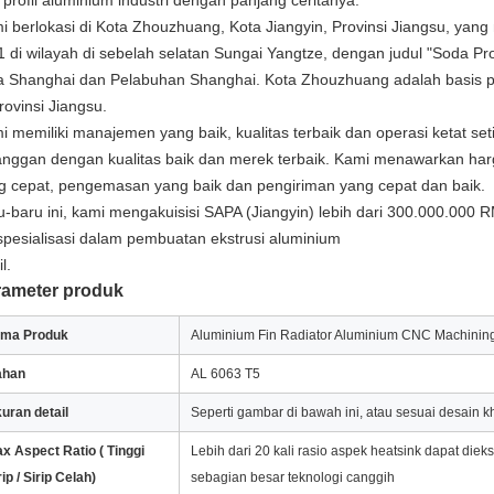
 profil aluminium industri dengan panjang ceritanya.
i berlokasi di Kota Zhouzhuang, Kota Jiangyin, Provinsi Jiangsu, yan
1 di wilayah di sebelah selatan Sungai Yangtze, dengan judul "Soda Pr
a Shanghai dan Pelabuhan Shanghai. Kota Zhouzhuang adalah basis pro
rovinsi Jiangsu.
i memiliki manajemen yang baik, kualitas terbaik dan operasi ketat s
anggan dengan kualitas baik dan merek terbaik. Kami menawarkan harga
g cepat, pengemasan yang baik dan pengiriman yang cepat dan baik.
u-baru ini, kami mengakuisisi SAPA (Jiangyin) lebih dari 300.000.000
spesialisasi dalam pembuatan ekstrusi aluminium
l.
rameter produk
ma Produk
Aluminium Fin Radiator Aluminium CNC Machining
ahan
AL 6063 T5
uran detail
Seperti gambar di bawah ini, atau sesuai desain 
x Aspect Ratio (
Tinggi
Lebih dari 20 kali rasio aspek heatsink dapat dieks
rip / Sirip Celah)
sebagian besar teknologi canggih