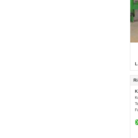
L
Ri
K
K
T
F