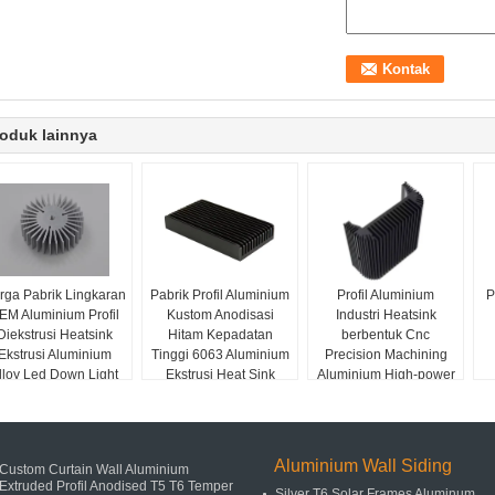
oduk lainnya
rga Pabrik Lingkaran
Pabrik Profil Aluminium
Profil Aluminium
P
EM Aluminium Profil
Kustom Anodisasi
Industri Heatsink
Diekstrusi Heatsink
Hitam Kepadatan
berbentuk Cnc
Ekstrusi Aluminium
Tinggi 6063 Aluminium
Precision Machining
lloy Led Down Light
Ekstrusi Heat Sink
Aluminium High-power
Heat Sink
High-density Tooth
Heat Sink
Aluminium Wall Siding
Custom Curtain Wall Aluminium
Extruded Profil Anodised T5 T6 Temper
Silver T6 Solar Frames Aluminum