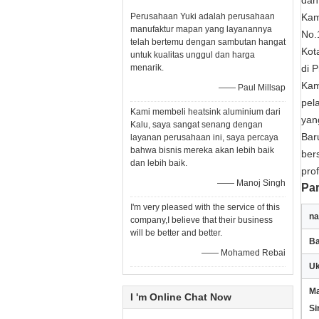
dan
Perusahaan Yuki adalah perusahaan
Kam
manufaktur mapan yang layanannya
No.
telah bertemu dengan sambutan hangat
Kot
untuk kualitas unggul dan harga
menarik.
di P
Kam
—— Paul Millsap
pel
Kami membeli heatsink aluminium dari
yan
Kalu, saya sangat senang dengan
Bar
layanan perusahaan ini, saya percaya
bahwa bisnis mereka akan lebih baik
ber
dan lebih baik.
profi
—— Manoj Singh
Pa
I'm very pleased with the service of this
na
company,I believe that their business
will be better and better.
B
—— Mohamed Rebai
Uk
Ma
I 'm Online Chat Now
Si