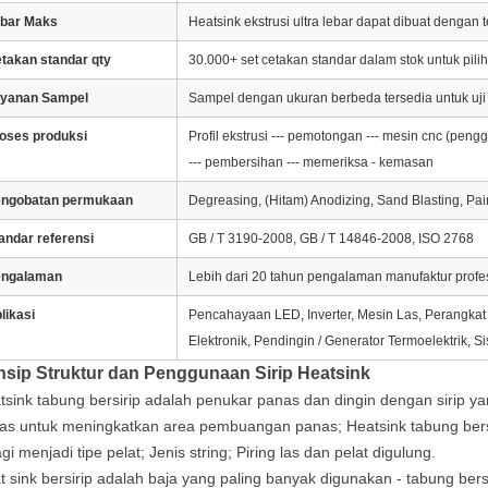
bar Maks
Heatsink ekstrusi ultra lebar dapat dibuat dengan
takan standar qty
30.000+ set cetakan standar dalam stok untuk pi
yanan Sampel
Sampel dengan ukuran berbeda tersedia untuk uji
oses produksi
Profil ekstrusi --- pemotongan --- mesin cnc (pen
--- pembersihan --- memeriksa - kemasan
ngobatan permukaan
Degreasing, (Hitam) Anodizing, Sand Blasting, Pa
andar referensi
GB / T 3190-2008, GB / T 14846-2008, ISO 2768
engalaman
Lebih dari 20 tahun pengalaman manufaktur profe
likasi
Pencahayaan LED, Inverter, Mesin Las, Perangkat 
Elektronik, Pendingin / Generator Termoelektrik, S
nsip Struktur dan Penggunaan Sirip Heatsink
tsink tabung bersirip adalah penukar panas dan dingin dengan sirip y
as untuk meningkatkan area pembuangan panas; Heatsink tabung bersir
gi menjadi tipe pelat;
Jenis string;
Piring las dan pelat digulung.
t sink bersirip adalah baja yang paling banyak digunakan - tabung bers