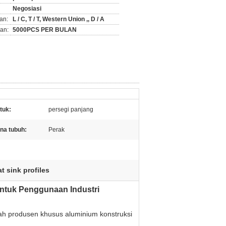
Negosiasi
an:
L / C, T / T, Western Union ,, D / A
an:
5000PCS PER BULAN
tuk:
persegi panjang
na tubuh:
Perak
t sink profiles
ntuk Penggunaan Industri
lah produsen khusus aluminium konstruksi