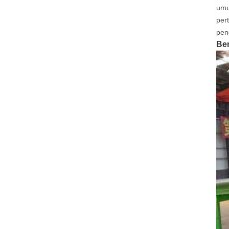
umu
per
pen
Ben