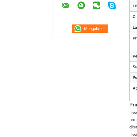
Le
Ce
La
Pr
Pe
St
P
Ap
Pri
Hea
pan
diba
Hea