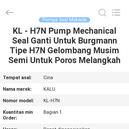
2026
KALU
INDUSTRY.
All
Rights
Pompa Seal Mekanik
Reserved.
KL - H7N Pump Mechanical
RUMAH
Seal Ganti Untuk Burgmann
PRODUK
Tipe H7N Gelombang Musim
Semi Untuk Poros Melangkah
TAMPILAN
VR
Tempat asal:
Cina
Nama merek:
KALU
TENTANG
Nomor model:
KL-H7N
KAMI
Kuantitas min
Bagian 1
Order:
TUR