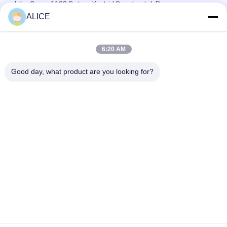
John Crane 1100 Setara Kartrid Segel untuk Pemasangan
Mudah dan Segel Mekanik Pompa yang Disesuaikan
ALICE
Segel mekanik 22mm LOWARA-22-X segel pompa
6:20 AM
KL-C2PP Flowserve ISC2PP Cartridge Type Mechanical Seal
Replacement
Good day, what product are you looking for?
Bad Request
Semua
Layanan Pembuatan
Aluminium Shelter
Sistem Riling 
Aluminium Wall 
Aluminium
Siding
Lampiran Aluminium
Pendingin Aluminium
7075 Tabung 
Pompa Seal Mekanik
Aluminium