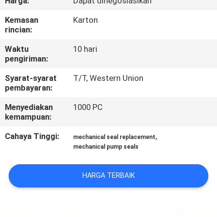
Harga:
Dapat dinegosiasikan
PABRIK
Kemasan
Karton
rincian:
KONTROL
Waktu
10 hari
KUALITAS
pengiriman:
Syarat-syarat
T/T, Western Union
HUBUNGI
pembayaran:
KAMI
Menyediakan
1000 PC
kemampuan:
BERITA
Cahaya Tinggi:
,
mechanical seal replacement
mechanical pump seals
PERMINTAAN
HARGA TERBAIK
PENAWARAN
SITEMAP