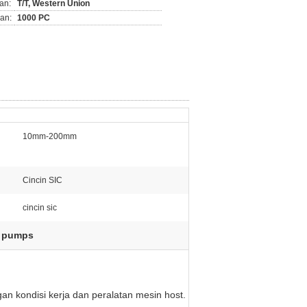
an:
T/T, Western Union
an:
1000 PC
10mm-200mm
Cincin SIC
cincin sic
r pumps
n kondisi kerja dan peralatan mesin host.