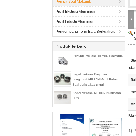
Pompa Seal Mekanik
Profil Ekstrusi Aluminium
Profil Industri Aluminium
Pengembang Tong Baja Berkualitas
Produk terbaik
Penutup mekanik pompa sentrifugal
Sta
sta
Segel mekanis Burgmann
pengganti MFL85N Metal Bellow
Ba
Seal berkualitas tinggi
me
Segel Mekanik KL-HRN Burgmann
HRN
Me
Mem
1) 