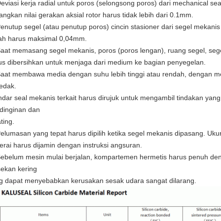
Deviasi kerja radial untuk poros (selongsong poros) dari mechanical 
angkan nilai gerakan aksial rotor harus tidak lebih dari 0.1mm.
Penutup segel (atau penutup poros) cincin stasioner dari segel mekanis 
ah harus maksimal 0,04mm.
Saat memasang segel mekanis, poros (poros lengan), ruang segel, seg
us dibersihkan untuk menjaga dari medium ke bagian penyegelan.
Saat membawa media dengan suhu lebih tinggi atau rendah, dengan 
edak.
ndar seal mekanis terkait harus dirujuk untuk mengambil tindakan yang
dinginan dan
ating.
Pelumasan yang tepat harus dipilih ketika segel mekanis dipasang. Uk
erai harus dijamin dengan instruksi angsuran.
Sebelum mesin mulai berjalan, kompartemen hermetis harus penuh de
ekan kering
g dapat menyebabkan kerusakan sesak udara sangat dilarang.