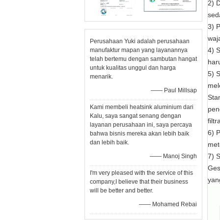
2) 
sed
3) 
waj
Perusahaan Yuki adalah perusahaan
4) 
manufaktur mapan yang layanannya
telah bertemu dengan sambutan hangat
har
untuk kualitas unggul dan harga
5) 
menarik.
mel
—— Paul Millsap
Sta
Kami membeli heatsink aluminium dari
pen
Kalu, saya sangat senang dengan
filtr
layanan perusahaan ini, saya percaya
6) 
bahwa bisnis mereka akan lebih baik
dan lebih baik.
met
7) 
—— Manoj Singh
Ges
I'm very pleased with the service of this
yan
company,I believe that their business
will be better and better.
—— Mohamed Rebai