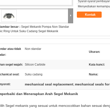
Syarat-syarat pembayar
Menyediakan kemampu
Kontak
Gambar besar :
Segel Mekanik Pompa Non Standar
Sic Ring Untuk Suku Cadang Segel Mekanik
ndar atau tidak
Non standar
Ukuran:
ndar:
han segel wajah:
Silicon Carbide
Kata kunci:
chanical seal:
Suku cadang
Nama:
mechanical seal replacement
mechanical seals fo
nyoroti:
,
perbaiki dan Menerapkan Arah Segel Mekanik
Pilih Segel mekanis yang sesuai untuk mencocokkan bahan sesuai denga