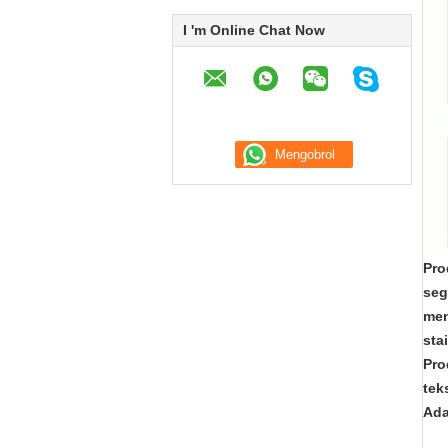
I 'm Online Chat Now
Pro
seg
men
sta
Pro
teks
Ada