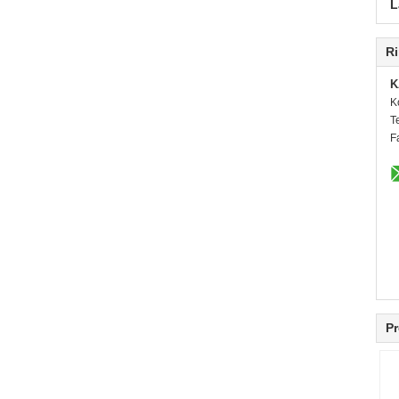
L
Ri
K
K
T
F
Pr