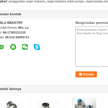
,
,
abel:
penggantian segel mekanis
segel mekanis untuk pompa
segel pompa me
ncian kontak
ALU INDUSTRY
Mengirimkan permint
ontak Person:
Mrs. Lu
el:
86-17365311230
aks:
86-512-56955713
oduk lainnya