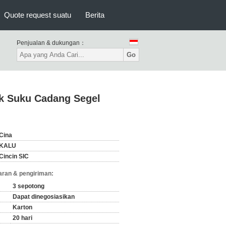
Quote request suatu
Berita
Penjualan & dukungan：
Go
k Suku Cadang Segel
Cina
KALU
Cincin SIC
ran & pengiriman:
3 sepotong
Dapat dinegosiasikan
Karton
20 hari