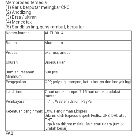
Memproses tersedia:
(1) Garis berputar melingkar CNC
(2) Anodizing
(3) Etsa / ukiran
(4) Mencetak
(5) Sandblasting, garis rambut, berputar
Nomor barang:
AL-EL-0014
Bahan:
Aluminium
Proses:
ekstrusi, anoda
Ukuran:
Disesuaikan
Jumlah Pesanan
500 pcs
Minimum:
Pengepakan:
OPP, polybag, nampan, kotak karton dan banyak lagi
Lead time:
7 hari untuk sampel, 7-15 hari untuk produksi
massal
Pembayaran:
T / T, Western Union, PayPal
Ketentuan pengiriman:
EXW, Pengiriman Ekspres
Dikirim oleh Express seperti FedEx, UPS, DHL atau
TNT,
juga bisa dikirim melalui laut atau udara (untuk
jumlah besar)
FAQ