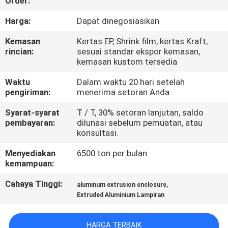
Order:
PABRIK
Harga:
Dapat dinegosiasikan
KONTROL
Kemasan
Kertas EP, Shrink film, kertas Kraft,
rincian:
sesuai standar ekspor kemasan,
KUALITAS
kemasan kustom tersedia
Waktu
Dalam waktu 20 hari setelah
HUBUNGI
pengiriman:
menerima setoran Anda
KAMI
Syarat-syarat
T / T, 30% setoran lanjutan, saldo
pembayaran:
dilunasi sebelum pemuatan, atau
konsultasi.
BERITA
Menyediakan
6500 ton per bulan
kemampuan:
PERMINTAAN
Cahaya Tinggi:
,
aluminum extrusion enclosure
PENAWARAN
Extruded Aluminium Lampiran
SITEMAP
HARGA TERBAIK