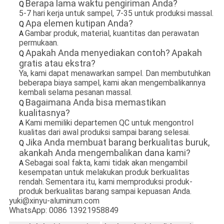
Berapa lama waktu pengiriman Anda?
Q
5-7 hari kerja untuk sampel, 7-35 untuk produksi massal.
Apa elemen kutipan Anda?
Q
Gambar produk, material, kuantitas dan perawatan
A
permukaan.
Apakah Anda menyediakan contoh?
Apakah
Q
gratis atau ekstra?
Ya, kami dapat menawarkan sampel. Dan membutuhkan
beberapa biaya sampel, kami akan mengembalikannya
kembali selama pesanan massal.
Bagaimana Anda bisa memastikan
Q
kualitasnya?
Kami memiliki departemen QC untuk mengontrol
A
kualitas dari awal produksi sampai barang selesai.
Jika Anda membuat barang berkualitas buruk,
Q
akankah Anda mengembalikan dana kami?
Sebagai soal fakta, kami tidak akan mengambil
A
kesempatan untuk melakukan produk berkualitas
rendah.
Sementara itu, kami memproduksi produk-
produk berkualitas barang sampai kepuasan Anda.
yuki@xinyu-aluminum.com
WhatsApp: 0086 13921958849