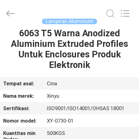
2026
KALU
INDUSTRY.
All
Rights
Lampiran Aluminium
Reserved.
6063 T5 Warna Anodized
RUMAH
Aluminium Extruded Profiles
PRODUK
Untuk Enclosures Produk
Elektronik
TAMPILAN
VR
Tempat asal:
Cina
Nama merek:
Xinyu
TENTANG
Sertifikasi:
ISO9001/ISO14001/OHSAS 18001
KAMI
Nomor model:
XY-0730-01
TUR
Kuantitas min
500KGS