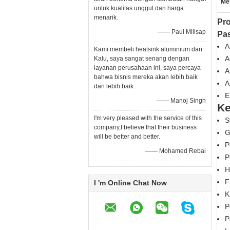
Me
untuk kualitas unggul dan harga
menarik.
Pro
—— Paul Millsap
Pa
A
Kami membeli heatsink aluminium dari
A
Kalu, saya sangat senang dengan
layanan perusahaan ini, saya percaya
A
bahwa bisnis mereka akan lebih baik
A
dan lebih baik.
E
—— Manoj Singh
Ke
I'm very pleased with the service of this
S
company,I believe that their business
G
will be better and better.
P
—— Mohamed Rebai
P
H
F
I 'm Online Chat Now
K
P
P