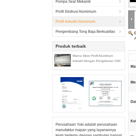
Pompa Seal Mekanik
Profil Ekstrusi Aluminium
Profil Industri Aluminium
Pengembang Tong Baja Berkualitas
A
Produk terbaik
Warna Silver Profil Aluminium
Industri Dengan Pengeboran CNC
Mat
Me
Da
Ke
Perusahaan Yuki adalah perusahaan
manufaktur mapan yang layanannya
telah bertemu dengan sambutan hangat