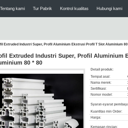
Tentang kami
Tur Pabrik
Kontrol kualitas
Hubungi kami
fil Extruded Industri Super, Profil Aluminium Ekstrusi Profil T Slot Aluminium 80
ofil Extruded Industri Super, Profil Aluminium E
uminium 80 * 80
Detail produk:
Tempat asal:
Nama merek:
Sertifikasi:
Nomor model:
Syarat-syarat pembaya
Kuantitas min Order:
Harga:
Kemasan rincian: