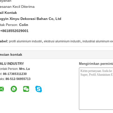
ayanan
esanan Kecil Diterima
ail Kontak
ngyin Xinyu Dekorasi Bahan Co, Ltd
tak Person:
Colin
:
+8618552029001
,
,
abel:
profil aluminium industri
ekstrusi aluminium industri
industrial aluminum ex
ncian kontak
ALU INDUSTRY
Mengirimkan permint
ontak Person:
Mrs. Lu
el:
86-17365311230
aks:
86-512-56955713