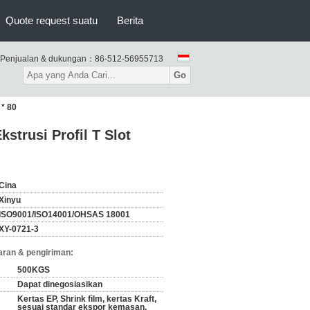
Quote request suatu
Berita
Penjualan & dukungan：
86-512-56955713
Go
 * 80
kstrusi Profil T Slot
Cina
Xinyu
ISO9001/ISO14001/OHSAS 18001
XY-0721-3
ran & pengiriman:
500KGS
Dapat dinegosiasikan
Kertas EP, Shrink film, kertas Kraft,
sesuai standar ekspor kemasan,