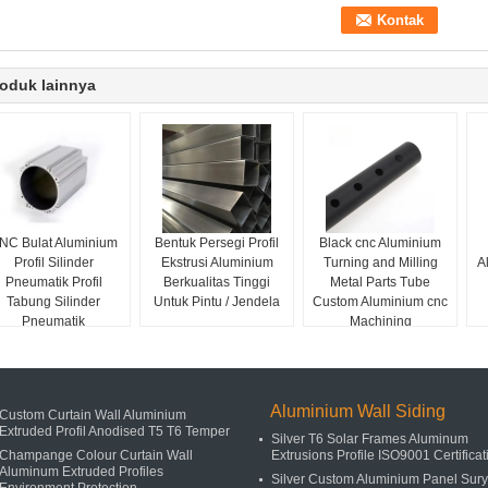
oduk lainnya
NC Bulat Aluminium
Bentuk Persegi Profil
Black cnc Aluminium
Profil Silinder
Ekstrusi Aluminium
Turning and Milling
A
Pneumatik Profil
Berkualitas Tinggi
Metal Parts Tube
Tabung Silinder
Untuk Pintu / Jendela
Custom Aluminium cnc
Pneumatik
Machining
Aluminium Wall Siding
Custom Curtain Wall Aluminium
Extruded Profil Anodised T5 T6 Temper
Silver T6 Solar Frames Aluminum
Champange Colour Curtain Wall
Extrusions Profile ISO9001 Certificat
Aluminum Extruded Profiles
Silver Custom Aluminium Panel Sur