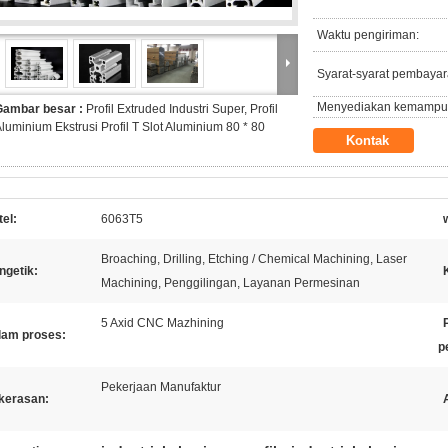
Waktu pengiriman:
Syarat-syarat pembayar
Menyediakan kemampu
Gambar besar :
Profil Extruded Industri Super, Profil
luminium Ekstrusi Profil T Slot Aluminium 80 * 80
Kontak
el:
6063T5
Broaching, Drilling, Etching / Chemical Machining, Laser
ngetik:
Machining, Penggilingan, Layanan Permesinan
5 Axid CNC Mazhining
lam proses:
p
Pekerjaan Manufaktur
kerasan: