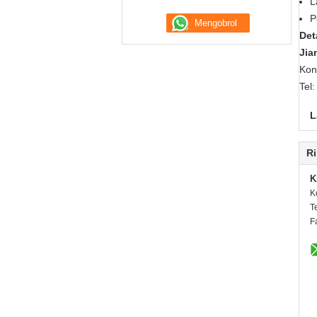
L
P
Det
Jia
Kon
Tel
L
Ri
K
K
T
F