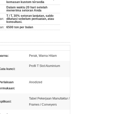
kemasan kustom tersedia
Dalam waktu 20 hari setelah
menerima setoran Anda
T / T, 30% setoran lanjutan, saldo
an:
dilunasi sebelum pemuatan, atau
konsultasi.
an:
6500 ton per bulan
warna:
Perak, Warna Hitam
Profil T Slot Aluminium
Kata kunci:
Perlakuan
Anodized
ermukaan:
Tabel Pekerjaan Manufaktur /
Aplikasi:
Frames / Conveyers