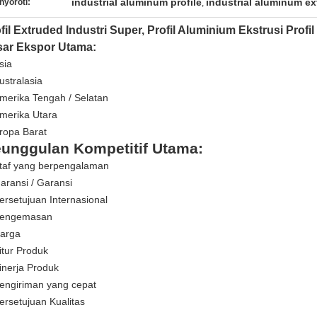
industrial aluminum profile
industrial aluminum ex
nyoroti:
,
fil Extruded Industri Super, Profil Aluminium Ekstrusi Profil
sar Ekspor Utama:
sia
ustralasia
merika Tengah / Selatan
merika Utara
ropa Barat
unggulan Kompetitif Utama:
taf yang berpengalaman
aransi / Garansi
ersetujuan Internasional
engemasan
arga
itur Produk
inerja Produk
engiriman yang cepat
ersetujuan Kualitas