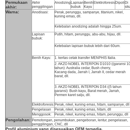
Permukaan
Akhir
Anodizing
Lapisan
Benih
Elektroforesis
Dipoli
Di
akhir:
penggilingan
bubuk
Kayu
sik
Warna:
Anodisasi:
Perak, perunggu, sampanye, titanium, nikel,
kuning emas, dll.
Ketebalan anodizing adalah hingga 25um.
Lapisan
Putih, hitam, perunggu, abu-abu, hijau, dll.
bubuk:
Ketebalan lapisan bubuk lebih dari 60um.
Benih Kayu:
1. kertas cetak transfer MENPHIS Italia.
2. AKZO NOBEL INTERPON D1010 ((garansi 1
tahun): Australia cedar, Bush cherry,
Kacang dada, Jarrah I, Jarrah II, cedar merah
barat, dll.
3. AKZO NOBEL INTERPON D34 ((5 tahun
garansi): Bush kayu, Barat merah, Jarrah,
Permen karet salju, dll.
Elektroforesis:
Perak, nikel, kuning emas, hitam, sampanye, dll
Pengelasan
Perak, nikel, kuning emas, hitam, dll
Menggosok:
Perak, nikel, kuning emas, hitam, perunggu, dll
Pengolahan:
Pemotongan, penumbukan, pengeboran, lentur, pengelasan,
penggilingan, CNC, dll
Profil aluminium yang disesuaikan OEM tersedia.