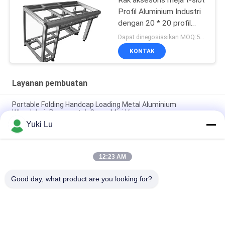
Rak aksesoris meja t-slot
Profil Aluminium Industri
dengan 20 * 20 profil
aluminium anodized
Dapat dinegosiasikan MOQ:500kgs
KONTAK
Layanan pembuatan
Portable Folding Handcap Loading Metal Aluminium
Wheelchair Ramp untuk Cargo Mini Van
Yuki Lu
Sistem Pemasangan Dinding Klip Z Ekstrusi Aluminium untuk
Menggantung Panel Interior
12:23 AM
6082, 6061 Tabung Aluminium Mulus untuk Lengan Goyang
untuk Aksesori Sepeda Motor Pipa Tabung Garpu Luar Depan
Good day, what product are you looking for?
Bad Request
Semua