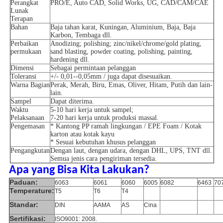
Perangkat
PRO/E, Auto CAD, Solid Works, UG, CAD/CAM/CAE
Lunak
Terapan
Bahan
Baja tahan karat, Kuningan, Aluminium, Baja, Baja
Karbon, Tembaga dll.
Perbaikan
Anodizing; polishing; zinc/nikel/chrome/gold plating,
permukaan
sand blasting, powder coating, polishing, painting,
hardening dll.
Dimensi
Sebagai permintaan pelanggan
Toleransi
+/- 0,01--0,05mm / juga dapat disesuaikan.
Warna Bagian
Perak, Merah, Biru, Emas, Oliver, Hitam, Putih dan lain-
lain.
Sampel
Dapat diterima.
Waktu
5-10 hari kerja untuk sampel;
Pelaksanaan
7-20 hari kerja untuk produksi massal.
Pengemasan
* Kantong PP ramah lingkungan / EPE Foam / Kotak
karton atau kotak kayu
* Sesuai kebutuhan khusus pelanggan
Pengangkutan
Dengan laut, dengan udara, dengan DHL, UPS, TNT dll.
Semua jenis cara pengiriman tersedia.
Apa yang Bisa Kita Lakukan?
Paduan:
6063
6061
6060
6005
6082
6463
70
Temperature:
T5
T6
T4
Standar:
DIN
AAMA
AS
Cina
Sertifikasi:
ISO9001: 2008.