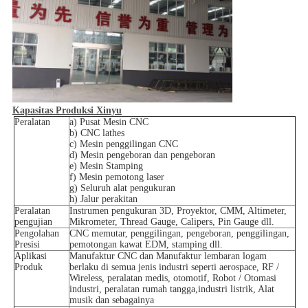
Kapasitas Produksi Xinyu
Peralatan
a) Pusat Mesin CNC
b) CNC lathes
c) Mesin penggilingan CNC
d) Mesin pengeboran dan pengeboran
e) Mesin Stamping
f) Mesin pemotong laser
g) Seluruh alat pengukuran
h) Jalur perakitan
Peralatan
Instrumen pengukuran 3D, Proyektor, CMM, Altimeter,
pengujian
Mikrometer, Thread Gauge, Calipers, Pin Gauge dll.
Pengolahan
CNC memutar, penggilingan, pengeboran, penggilingan,
Presisi
pemotongan kawat EDM, stamping dll.
Aplikasi
Manufaktur CNC dan Manufaktur lembaran logam
Produk
berlaku di semua jenis industri seperti aerospace, RF /
Wireless, peralatan medis, otomotif, Robot / Otomasi
industri, peralatan rumah tangga,industri listrik, Alat
musik dan sebagainya