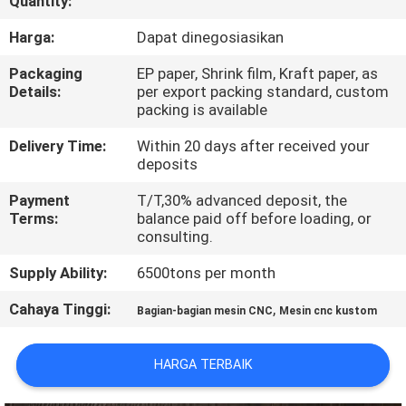
Quantity:
PABRIK
Harga:
Dapat dinegosiasikan
KONTROL
Packaging
EP paper, Shrink film, Kraft paper, as
Details:
per export packing standard, custom
KUALITAS
packing is available
Delivery Time:
Within 20 days after received your
HUBUNGI
deposits
KAMI
Payment
T/T,30% advanced deposit, the
Terms:
balance paid off before loading, or
consulting.
BERITA
Supply Ability:
6500tons per month
PERMINTAAN
Cahaya Tinggi:
,
Bagian-bagian mesin CNC
Mesin cnc kustom
PENAWARAN
HARGA TERBAIK
SITEMAP