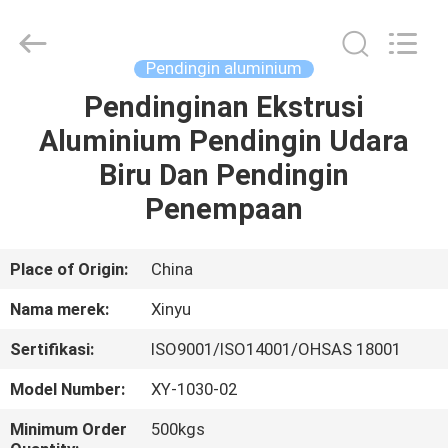
2026
KALU
INDUSTRY.
All
Rights
Pendingin aluminium
Reserved.
Pendinginan Ekstrusi
RUMAH
Aluminium Pendingin Udara
PRODUK
Biru Dan Pendingin
Penempaan
TAMPILAN
VR
Place of Origin:
China
Nama merek:
Xinyu
TENTANG
Sertifikasi:
ISO9001/ISO14001/OHSAS 18001
KAMI
Model Number:
XY-1030-02
TUR
Minimum Order
500kgs