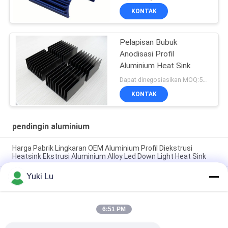
KONTAK
Pelapisan Bubuk
Anodisasi Profil
Aluminium Heat Sink
Dapat dinegosiasikan MOQ:500KGS
KONTAK
pendingin aluminium
Harga Pabrik Lingkaran OEM Aluminium Profil Diekstrusi
Heatsink Ekstrusi Aluminium Alloy Led Down Light Heat Sink
Yuki Lu
Pabrik Profil Aluminium Kustom Anodisasi Hitam Kepadatan
Tinggi 6063 Aluminium Ekstrusi Heat Sink
Profil Aluminium Industri Heatsink berbentuk Cnc Precision
6:51 PM
Machining Aluminium High-power High-density Tooth Heat
Sink