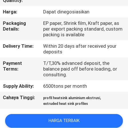
Quantity:
PABRIK
Harga:
Dapat dinegosiasikan
KONTROL
Packaging
EP paper, Shrink film, Kraft paper, as
Details:
per export packing standard, custom
KUALITAS
packing is available
Delivery Time:
Within 20 days after received your
HUBUNGI
deposits
KAMI
Payment
T/T,30% advanced deposit, the
Terms:
balance paid off before loading, or
consulting.
BERITA
Supply Ability:
6500tons per month
PERMINTAAN
Cahaya Tinggi:
,
profil heatsink aluminium ekstrusi
extruded heat sink profiles
PENAWARAN
HARGA TERBAIK
SITEMAP