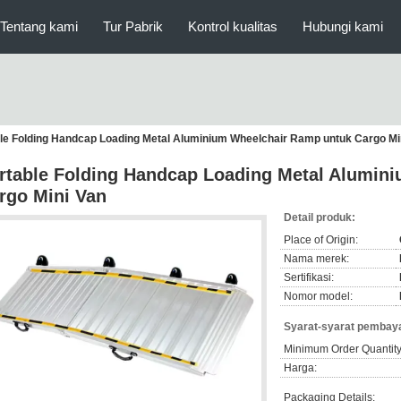
Tentang kami
Tur Pabrik
Kontrol kualitas
Hubungi kami
le Folding Handcap Loading Metal Aluminium Wheelchair Ramp untuk Cargo Mi
rtable Folding Handcap Loading Metal Alumin
rgo Mini Van
Detail produk:
Place of Origin:
Nama merek:
Sertifikasi:
Nomor model:
Syarat-syarat pembaya
Minimum Order Quantity
Harga:
Packaging Details: