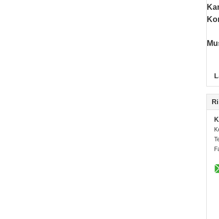
Kam
Ko
Mu
L
Ri
K
K
T
F