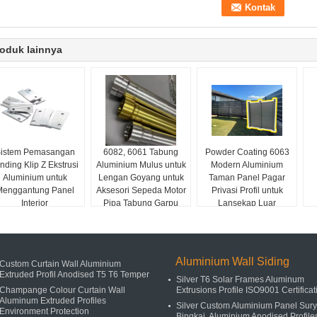
oduk lainnya
istem Pemasangan
6082, 6061 Tabung
Powder Coating 6063
nding Klip Z Ekstrusi
Aluminium Mulus untuk
Modern Aluminium
Aluminium untuk
Lengan Goyang untuk
Taman Panel Pagar
Menggantung Panel
Aksesori Sepeda Motor
Privasi Profil untuk
Interior
Pipa Tabung Garpu
Lansekap Luar
Luar Depan
Aluminium Wall Siding
Custom Curtain Wall Aluminium
Extruded Profil Anodised T5 T6 Temper
Silver T6 Solar Frames Aluminum
Champange Colour Curtain Wall
Extrusions Profile ISO9001 Certificat
Aluminum Extruded Profiles
Silver Custom Aluminium Panel Sur
Environment Protection
Bingkai, Aluminium Anodised Profile