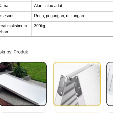
arna
Alami atau adat
ksesoris
Roda, pegangan, dukungan...
erat maksimum
300kg
eban
skripsi Produk