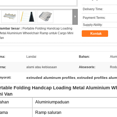
Delivery Time:
Payment Terms:
Supply Ability:
Gambar besar :
Portable Folding Handcap Loading
etal Aluminium Wheelchair Ramp untuk Cargo Mini
Kontak
Van
ma:
Landai
Bahan:
Alum
rna:
alami atau kebiasaan
Aksesoris:
Roda
extruded aluminum profiles
extruded profiles alu
nyoroti:
,
rtable Folding Handcap Loading Metal Aluminium W
ni Van
ahan
Aluminium
paduan
ama
Ramp saluran