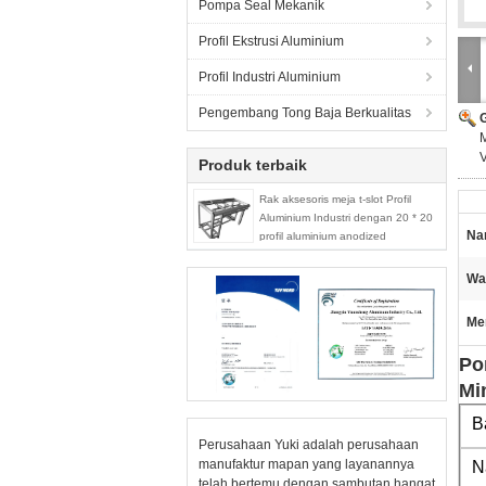
Pompa Seal Mekanik
Profil Ekstrusi Aluminium
Profil Industri Aluminium
Pengembang Tong Baja Berkualitas
M
Produk terbaik
Rak aksesoris meja t-slot Profil
Aluminium Industri dengan 20 * 20
Na
profil aluminium anodized
Wa
Me
Po
Mi
B
Perusahaan Yuki adalah perusahaan
manufaktur mapan yang layanannya
N
telah bertemu dengan sambutan hangat