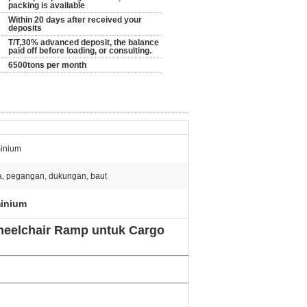
packing is available
Within 20 days after received your
deposits
T/T,30% advanced deposit, the balance
paid off before loading, or consulting.
6500tons per month
inium
, pegangan, dukungan, baut
minium
heelchair Ramp untuk Cargo