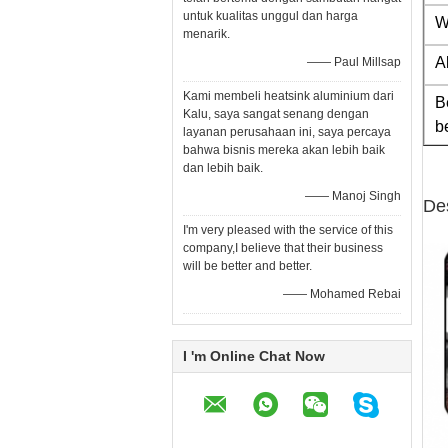
untuk kualitas unggul dan harga
W
menarik.
A
—— Paul Millsap
Kami membeli heatsink aluminium dari
B
Kalu, saya sangat senang dengan
b
layanan perusahaan ini, saya percaya
bahwa bisnis mereka akan lebih baik
dan lebih baik.
—— Manoj Singh
De
I'm very pleased with the service of this
company,I believe that their business
will be better and better.
—— Mohamed Rebai
I 'm Online Chat Now