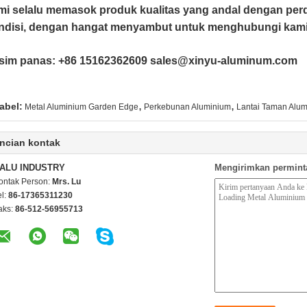
i selalu memasok produk kualitas yang andal dengan perd
ndisi, dengan hangat menyambut untuk menghubungi kami
sim panas: +86 15162362609 sales@xinyu-aluminum.com
,
,
abel:
Metal Aluminium Garden Edge
Perkebunan Aluminium
Lantai Taman Alum
ncian kontak
ALU INDUSTRY
Mengirimkan permint
ontak Person:
Mrs. Lu
el:
86-17365311230
aks:
86-512-56955713