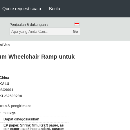
Quote request suatu
Berita
Penjualan & dukungan：
Go
ni Van
ium Wheelchair Ramp untuk
China
KALU
ISO9001
KL-S250929A
ran & pengiriman:
:
500kgs
Dapat dinegosiasikan
EP paper, Shrink film, Kraft paper, as
per export packing standard, custom