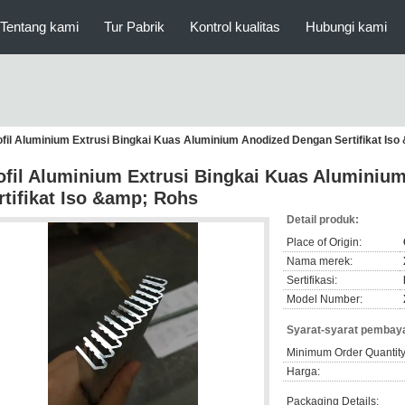
Tentang kami
Tur Pabrik
Kontrol kualitas
Hubungi kami
ofil Aluminium Extrusi Bingkai Kuas Aluminium Anodized Dengan Sertifikat Is
ofil Aluminium Extrusi Bingkai Kuas Aluminiu
rtifikat Iso &amp; Rohs
Detail produk:
Place of Origin:
Nama merek:
Sertifikasi:
Model Number:
Syarat-syarat pembaya
Minimum Order Quantity
Harga:
Packaging Details: