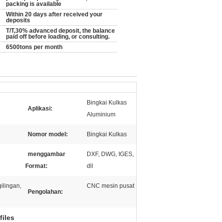
packing is available
Within 20 days after received your
deposits
T/T,30% advanced deposit, the balance
paid off before loading, or consulting.
6500tons per month
Bingkai Kulkas
Aplikasi:
Aluminium
Nomor model:
Bingkai Kulkas
menggambar
DXF, DWG, IGES,
Format:
dll
ilingan,
CNC mesin pusat
Pengolahan:
files