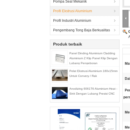
Pompa Seal Mekanik
Profil Ekstrusi Aluminium
Profil Industri Aluminium
Pengembang Tong Baja Berkualitas
A
Produk terbaik
Panel Dinding Aluminium Cladding
Aluminium Z Klip Panel Klip Dengan
Lubang Pengeboran
Mat
Pelat Ekstrusi Aluminium 180x15mm
Untuk Convery / Rak
Da
Anodizing 6061T6 Aluminium Heat -
Pe
Sink Dengan Lubang Presisi CNC
per
Me
Me