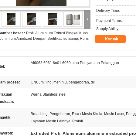
Delivery Time:
Payment Terms:
Supply Ability:
Gambar besar :
Profil Aluminium Extrusi Bingkai Kuas
luminium Anodized Dengan Sertifikat Iso &amp; Rohs
Kontak
Al6063 6061 6n01 6060 atau Persyaratan Pelanggan
el:
lam proses:
CNC, milling, meninju, pengeboran, dll
rlakuan
Warna Stainless steel
mukaan:
Broaching, Pengeboran, Etsa / Mesin Kimia, Mesin Laser, Pengg
ngetik:
Layanan Mesin Lainnya, Prototi
Extruded Profil Aluminium
aluminium extruded pro
nyoroti:
,