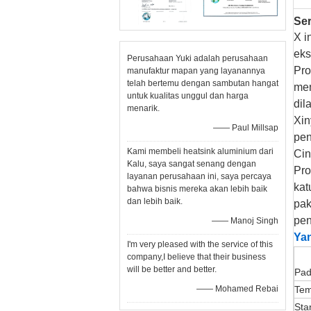
Ser
X
i
eks
Perusahaan Yuki adalah perusahaan
Pro
manufaktur mapan yang layanannya
telah bertemu dengan sambutan hangat
mem
untuk kualitas unggul dan harga
dil
menarik.
Xin
—— Paul Millsap
pen
Kami membeli heatsink aluminium dari
Cin
Kalu, saya sangat senang dengan
Pro
layanan perusahaan ini, saya percaya
kat
bahwa bisnis mereka akan lebih baik
dan lebih baik.
pak
pen
—— Manoj Singh
Ya
I'm very pleased with the service of this
company,I believe that their business
will be better and better.
Pad
—— Mohamed Rebai
Tem
Sta