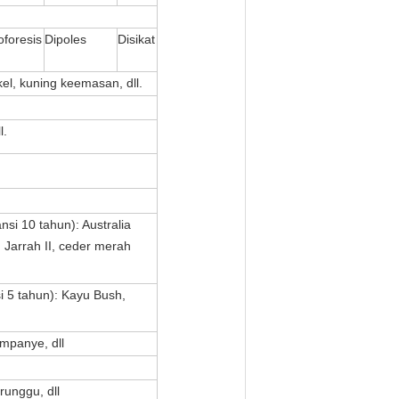
oforesis
Dipoles
Disikat
el, kuning keemasan, dll.
l.
.
 10 tahun): Australia
, Jarrah II, ceder merah
5 tahun): Kayu Bush,
ampanye, dll
runggu, dll