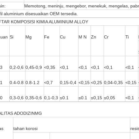
in:
Memotong, meninju, mengebor, menekuk, mengelas, pabrik
fil aluminium disesuaikan OEM tersedia.
FTAR KOMPOSISI KIMIA ALUMINIUM ALLOY
duan
Si
Mg
Fe
Cu
M N
Zn
Cr
Ti
3
0,2-0,6
0,45-0,9
<0,35
<0,1
<0,1
<0,1
<0,1
<0,1
1
0.4-0.8
0.8-1.2
<0,7
0,15-0,4
<0,15
<0,25
0,04-0,35
<0,15
0
0,3-0,6
0,35-0,6
0,1-0,3
≤0.1
≤0.1
≤0,15
≤0,05
<0,1
ALITAS ADODIZINMG
as
tahan korosi
resi