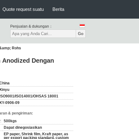
Quote request suatu
Berita
Penjualan & dukungan：
Go
o &amp; Rohs
m Anodized Dengan
China
Xinyu
ISO9001/ISO14001/OHSAS 18001
XY-0906-09
ran & pengiriman:
:
500kgs
Dapat dinegosiasikan
EP paper, Shrink film, Kraft paper, as
per export packing standard, custom