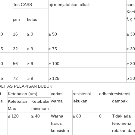
Tes CASS
uji menjatuhkan alkali
sand
Koef
f, g
jam
kelas
10
16
≥ 9
≥ 50
≥ 3
15
32
≥ 9
≥ 75
≥ 3
20
56
≥ 9
≥ 100
≥ 3
25
72
≥ 9
≥ 125
≥ 3
ALITAS PELAPISAN BUBUK
i
Ketebalan (um)
variasi
resistensi
adhesi
resistensi
ss
warna
lekukan
dampak
Ketebalan
Ketebalan
Max
minimum
≤ 120
≥ 40
Warna
≥ 80
0
Tidak ada
harus
fenomena
konsisten
retakan dan