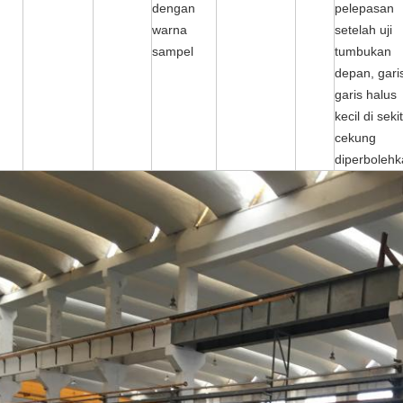
dengan
pelepasan
warna
setelah uji
sampel
tumbukan
depan, gari
garis halus
kecil di seki
cekung
diperboleh