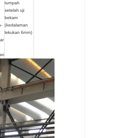
tumpah
setelah uji
bekam
s-
(kedalaman
lekukan 6mm)
tar
kan