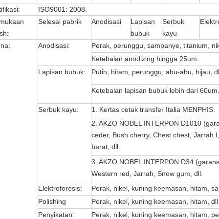
ifikasi:
ISO9001: 2008.
rmukaan
Selesai pabrik
Anodisasi
Lapisan
Serbuk
Elektr
sh:
bubuk
kayu
na:
Anodisasi:
Perak, perunggu, sampanye, titanium, nik
Ketebalan anodizing hingga 25um.
Lapisan bubuk:
Putih, hitam, perunggu, abu-abu, hijau, dl
Ketebalan lapisan bubuk lebih dari 60um
Serbuk kayu:
1. Kertas cetak transfer Italia MENPHIS.
2. AKZO NOBEL INTERPON D1010 (garansi
ceder, Bush cherry, Chest chest, Jarrah I
barat, dll.
3. AKZO NOBEL INTERPON D34 (garansi 
Western red, Jarrah, Snow gum, dll.
Elektroforesis:
Perak, nikel, kuning keemasan, hitam, s
Polishing
Perak, nikel, kuning keemasan, hitam, dll
Penyikatan:
Perak, nikel, kuning keemasan, hitam, pe