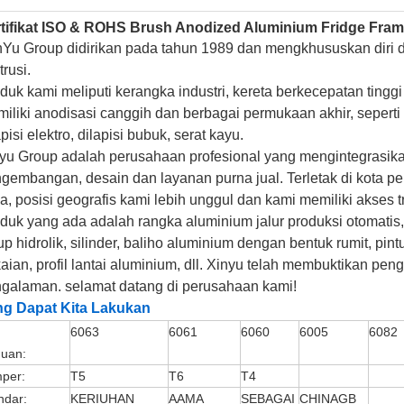
tifikat ISO & ROHS Brush Anodized Aluminium Fridge Fra
nYu Group didirikan pada tahun 1989 dan mengkhususkan diri
trusi.
duk kami meliputi kerangka industri, kereta berkecepatan tingg
iliki anodisasi canggih dan berbagai permukaan akhir, seperti d
apisi elektro, dilapisi bubuk, serat kayu.
yu Group adalah perusahaan profesional yang mengintegrasika
gembangan, desain dan layanan purna jual.
Terletak di kota p
a, posisi geografis kami lebih unggul dan kami memiliki akses 
duk yang ada adalah rangka aluminium jalur produksi otomatis
up hidrolik, silinder, baliho aluminium dengan bentuk rumit, pint
aian, profil lantai aluminium, dll. Xinyu telah membuktikan 
galaman. selamat datang di perusahaan kami!
ng Dapat Kita Lakukan
6063
6061
6060
6005
6082
uan:
per:
T5
T6
T4
ndar:
KERIUHAN
AAMA
SEBAGAI
CHINAGB