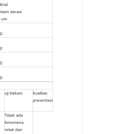
trial
isien abrasi
 / um
00
00
00
00
uji bekam
kualitas
presentasi
Tidak ada
fenomena
retak dan