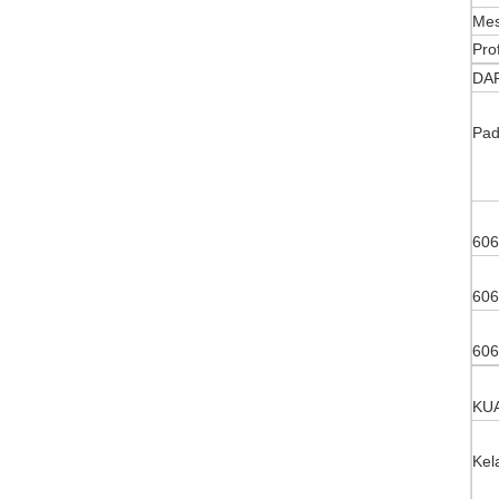
Mes
Pro
DA
Pa
606
606
606
KU
Kel